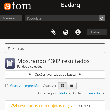
Badarq
Navegar
Entrar
Filtros
Mostrando 4302 resultados
Fundos e coleções
Opções avançadas de busca
Visualizar impressão
Visualizar:
Ordenar por:
Título
Ordem:
Crescente
754 resultados com objetos digitais
Exibir