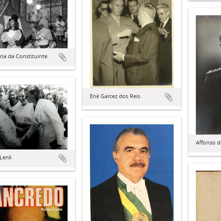
ia da Constituinte
Enê Garcez dos Reis
Affonso d
 Lenk