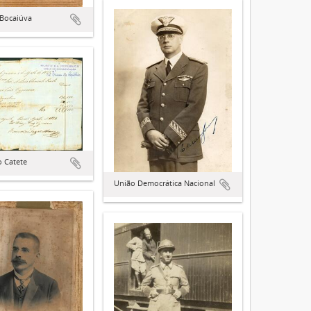
 Bocaiúva
o Catete
União Democrática Nacional