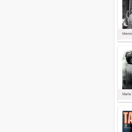
Memór
Maria