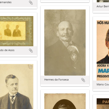
Fernandes
Artur Ber
do de Assis
Hermes da Fonseca
Mário Co