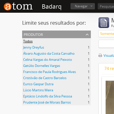
Badarq
Navegar
Limite seus resultados por:
F
produtor
Somente 
Todos
Jenny Dreyfus
1
Álvaro Augusto da Costa Carvalho
1
Visuali
Celina Vargas do Amaral Peixoto
1
Getúlio Dornelles Vargas
1
74 r
Francisco de Paula Rodrigues Alves
1
Cristóvão de Castro Barcelos
1
Eurico Gaspar Dutra
1
Lúcio Martins Meira
1
Epitácio Lindolfo da Silva Pessoa
1
Prudente José de Morais Barros
1