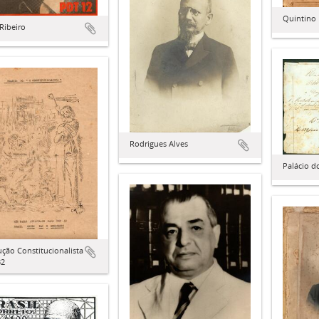
Quintino
Ribeiro
Rodrigues Alves
Palácio d
ção Constitucionalista
32