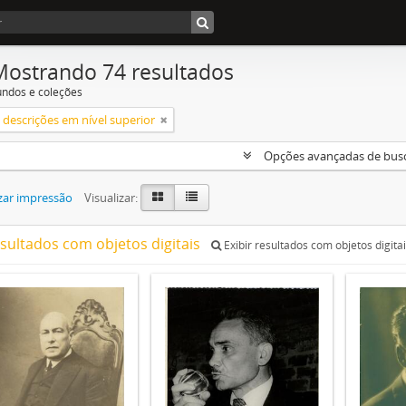
Mostrando 74 resultados
undos e coleções
descrições em nível superior
Opções avançadas de bus
zar impressão
Visualizar:
esultados com objetos digitais
Exibir resultados com objetos digita