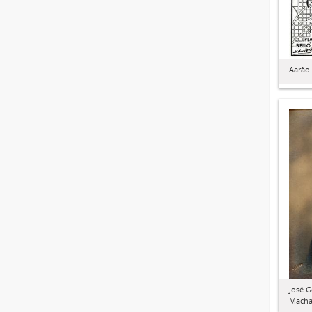
Aarão 
José 
Mach