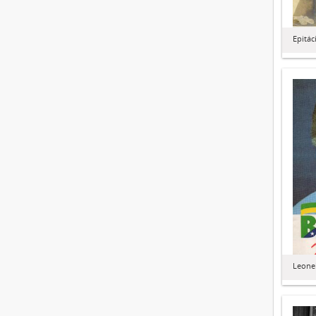
Epitác
Leonel