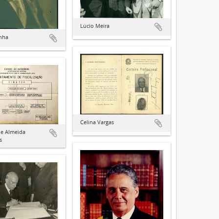
Lúcio Meira
nha
Celina Vargas
de Almeida
s