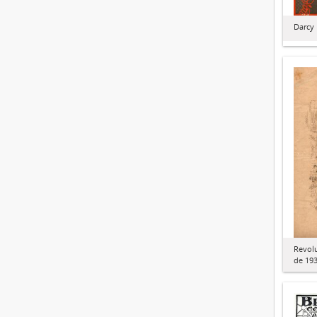
Darcy 
Revolu
de 19