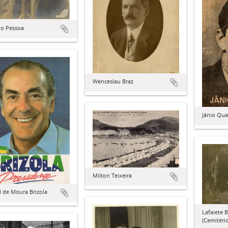
io Pessoa
Wenceslau Braz
Jânio Qu
Milton Teixeira
 de Moura Brizola
Lafaiete B
(Cemitério