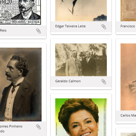
Edgar Teixeira Leite
Francisco
Reis
Geraldo Calmon
Carlos Ma
Gomes Pinheiro
ado