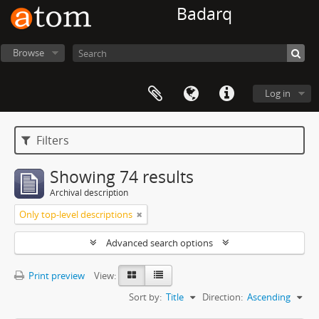
Badarq
Browse
Log in
Filters
Showing 74 results
Archival description
Only top-level descriptions
Advanced search options
Print preview
View:
Sort by:
Title
Direction:
Ascending