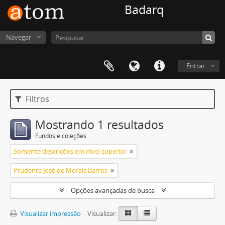
Badarq
Navegar
Entrar
Filtros
Mostrando 1 resultados
Fundos e coleções
Somente descrições em nível superior
Prudente José de Morais Barros
Opções avançadas de busca
Visualizar impressão
Visualizar: