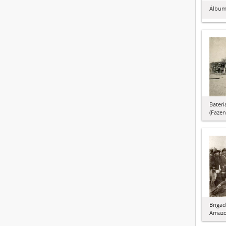
Álbum
Bateri
(Fazen
Brigad
Amaz