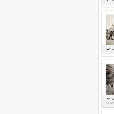
24º Ba
29º Ba
no ac