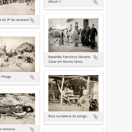
Álbum 1
e do 9º da cavalaria
Batalhão Patriótico Moreira
César em Monte Santo
o Perigo
Boia na bateria do perigo
de Antônio