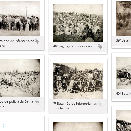
39º Batal
talhão de Infanteria na
eira
400 jagunços prisioneiros
40º Batal
po de polícia da Bahia
7º Batalhão de Infanteria nas
ncheira
trincheiras
m 2