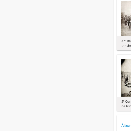
37º Ba
trinch
5º Cor
na tri
Álbu