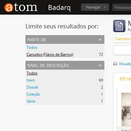
Badarq
Navegar
Limite seus resultados por:
F
parte de
Canudos 
Todos
Canudos (Flávio de Barros)
72
nível de descrição
Visuali
Todos
69 r
Item
69
Dossiê
2
Coleção
1
Série
1
Sem tí