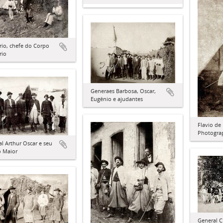
rio, chefe do Corpo
rio
Generaes Barbosa, Oscar,
Eugênio e ajudantes
Flavio de
Photogra
l Arthur Oscar e seu
o Maior
General C