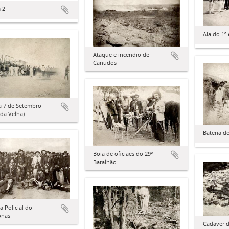
 2
Ala do 1º 
Ataque e incêndio de
Canudos
a 7 de Setembro
da Velha)
Bateria d
Boia de oficiaes do 29º
Batalhão
a Policial do
onas
Cadáver 