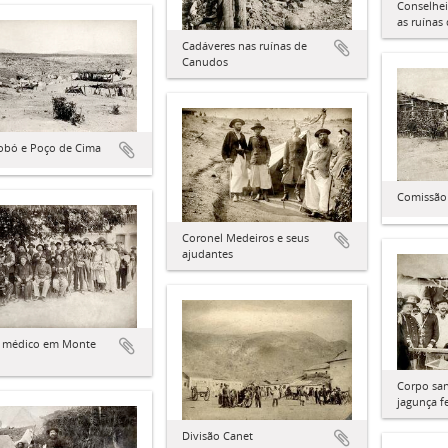
Conselhei
as ruínas
Cadáveres nas ruínas de
Canudos
obó e Poço de Cima
Comissão
Coronel Medeiros e seus
ajudantes
 médico em Monte
Corpo san
jagunça f
Divisão Canet