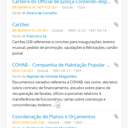
Carteira do Official de Justiça Contendo disposições de leis, decretos e mais actos referentes aos Officiaes das Justiças Federal e Local, e um completo formulário de certidões e autos
BR RJMRAHI AC-IMP-FOL-001
Dossiê
1924
Parte de
Álvaro de Carvalho
Cartões
BR RJMRAHI FS-CR-001
Dossiê
1909-12-23 - 1931-04-16
Parte de
Francisco Sá
Cartões (24) referentes a convites para inaugurações; evento
musical; pedido de promoção; saudações e felicitações; cartão-
postal.
COHAB – Companhia de Habitação Popular do Estado da Guanabara
RAM-CIA-001
Dossiê
1961-05-17 - 1965
Parte de
Raphael de Almeida Magalhães
Documentos variados referente à COHAB, tais como: decretos
sobre contrato de financiamento; estudos sobre plano de
recuperação de favelas; ofícios e portarias relativos à
transferência de funcionários; cartas sobre cobranças e
concorrências; boletins
...
»
Coordenação de Planos e Orçamentos
RAM-ADM-GAB-058
Dossiê
1960 - 1965