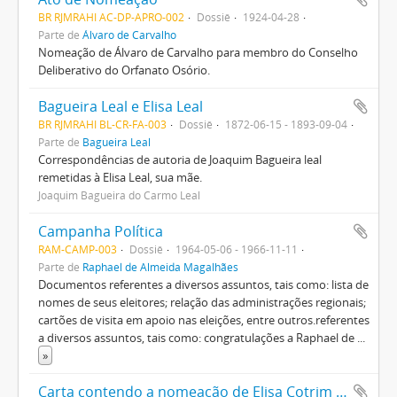
BR RJMRAHI AC-DP-APRO-002
Dossiê
1924-04-28
Parte de
Álvaro de Carvalho
Nomeação de Álvaro de Carvalho para membro do Conselho
Deliberativo do Orfanato Osório.
Bagueira Leal e Elisa Leal
BR RJMRAHI BL-CR-FA-003
Dossiê
1872-06-15 - 1893-09-04
Parte de
Bagueira Leal
Correspondências de autoria de Joaquim Bagueira leal
remetidas à Elisa Leal, sua mãe.
Joaquim Bagueira do Carmo Leal
Campanha Política
RAM-CAMP-003
Dossiê
1964-05-06 - 1966-11-11
Parte de
Raphael de Almeida Magalhães
Documentos referentes a diversos assuntos, tais como: lista de
nomes de seus eleitores; relação das administrações regionais;
cartões de visita em apoio nas eleições, entre outros.referentes
a diversos assuntos, tais como: congratulações a Raphael de
...
»
Carta contendo a nomeação de Elisa Cotrim para datilógrafa da extinta secretaria geral