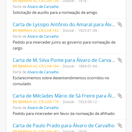
BR RJMRAHI AC-CR-CAR-139
Dossiê
1918
Parte de
Álvaro de Carvalho
Solicitação de auxílio para a nomeação de amigo.
Carta de Lyssipo Antônio do Amaral para Álvaro de Carvalho
BR RJMRAHI AC-CR-CAR-162
Dossiê
1923-01-09
Parte de
Álvaro de Carvalho
Pedido pra interceder junto ao governo para nomeação de
cargo.
Carta de M. Silva Ponte para Álvaro de Carvalho
BR RJMRAHI AC-CR-CAR-164
Dossiê
1904-01-04
Parte de
Álvaro de Carvalho
Esclarecimentos sobre desentendimentos ocorridos no
consulado.
Carta de Milcíades Mário de Sá Freire para Álvaro de Carvalho
BR RJMRAHI AC-CR-CAR-176
Dossiê
1923-09-12
Parte de
Álvaro de Carvalho
Pedido para interceder em favor da nomeação de afilhado.
Carta de Paulo Prado para Álvaro de Carvalho
BR RJMRAHI AC-CR-CAR-192
Dossiê
1919