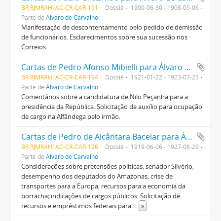
BR RJMRAHI AC-CR-CAR-191
Dossiê
1900-06-30 - 1908-05-06
Parte de
Álvaro de Carvalho
Manifestação de descontentamento pelo pedido de demissão
de funcionários. Esclarecimentos sobre sua sucessão nos
Correios.
Cartas de Pedro Afonso Mibielli para Álvaro de Carvalho
BR RJMRAHI AC-CR-CAR-194
Dossiê
1921-01-22 - 1923-07-25
Parte de
Álvaro de Carvalho
Comentários sobre a candidatura de Nilo Peçanha para a
presidência da República. Solicitação de auxílio para ocupação
de cargo na Alfândega pelo irmão.
Cartas de Pedro de Alcântara Bacelar para Álvaro de Carvalho
BR RJMRAHI AC-CR-CAR-196
Dossiê
1919-06-06 - 1927-08-29
Parte de
Álvaro de Carvalho
Considerações sobre pretensões políticas; senador Silvério;
desempenho dos deputados do Amazonas; crise de
transportes para a Europa; recursos para a economia da
borracha; indicações de cargos públicos. Solicitação de
recursos e empréstimos federais para
...
»