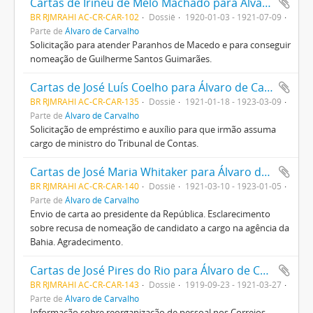
Cartas de Irineu de Melo Machado para Álvaro de Carvalho
BR RJMRAHI AC-CR-CAR-102
Dossiê
1920-01-03 - 1921-07-09
Parte de
Álvaro de Carvalho
Solicitação para atender Paranhos de Macedo e para conseguir
nomeação de Guilherme Santos Guimarães.
Cartas de José Luís Coelho para Álvaro de Carvalho
BR RJMRAHI AC-CR-CAR-135
Dossiê
1921-01-18 - 1923-03-09
Parte de
Álvaro de Carvalho
Solicitação de empréstimo e auxílio para que irmão assuma
cargo de ministro do Tribunal de Contas.
Cartas de José Maria Whitaker para Álvaro de Carvalho
BR RJMRAHI AC-CR-CAR-140
Dossiê
1921-03-10 - 1923-01-05
Parte de
Álvaro de Carvalho
Envio de carta ao presidente da República. Esclarecimento
sobre recusa de nomeação de candidato a cargo na agência da
Bahia. Agradecimento.
Cartas de José Pires do Rio para Álvaro de Carvalho
BR RJMRAHI AC-CR-CAR-143
Dossiê
1919-09-23 - 1921-03-27
Parte de
Álvaro de Carvalho
Informação sobre reorganização de pessoal nos Correios.