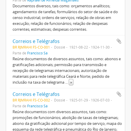
Parte de
Raphael de Almeida Magalhães
Documentos diversos, tais como: orçamentos analíticos;
agendamento de tarefas; formulários do setor de saúde e do
censo industrial; ordens de serviços; relação de obras em
execução; relação de funcionários; relação de despesas
correntes; estimativas; despesas correntes.
Correios e Telégrafos
BR RJMRAHI FS-CO-001
Dossiê
1921-08-22 - 1924-11-30
Parte de
Francisco Sá
Reúne documentos de diversos assuntos, tais como: abonos e
gratificações adicionais; permissão para transmissão e
recepção de telegramas internacionais; autorização de
materiais para rede telegráfica Ceará e Norte; pedido de
inclusão na taxa de telegrama
...
»
Correios e Telégrafos
BR RJMRAHI FS-CO-002
Dossiê
1925-01-29 - 1926-07-03
Parte de
Francisco Sá
Reúne documentos com diversos assuntos, tais como:
promoções de funcionários; abolição de taxas de telegramas;
abono da gratificação adicional por tempo de serviço; mapa do
esquema da rede telegráfica e pneumática do Rio de Janeiro;