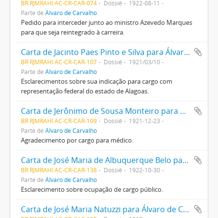
BR RJMRAHI AC-CR-CAR-074
Dossiê
1922-08-11
Parte de
Álvaro de Carvalho
Pedido para interceder junto ao ministro Azevedo Marques
para que seja reintegrado à carreira.
Carta de Jacinto Paes Pinto e Silva para Álvaro de Carvalho
BR RJMRAHI AC-CR-CAR-107
Dossiê
1921/03/10
Parte de
Álvaro de Carvalho
Esclarecimentos sobre sua indicação para cargo com
representação federal do estado de Alagoas.
Carta de Jerônimo de Sousa Monteiro para Álvaro de Carvalho.
BR RJMRAHI AC-CR-CAR-109
Dossiê
1921-12-23
Parte de
Álvaro de Carvalho
Agradecimento por cargo para médico.
Carta de José Maria de Albuquerque Belo para Álvaro de Carvalho
BR RJMRAHI AC-CR-CAR-138
Dossiê
1922-10-30
Parte de
Álvaro de Carvalho
Esclarecimento sobre ocupação de cargo público.
Carta de José Maria Natuzzi para Álvaro de Carvalho