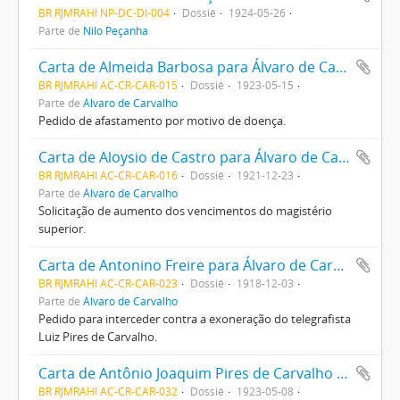
BR RJMRAHI NP-DC-DI-004
Dossiê
1924-05-26
Parte de
Nilo Peçanha
Carta de Almeida Barbosa para Álvaro de Carvalho
BR RJMRAHI AC-CR-CAR-015
Dossiê
1923-05-15
Parte de
Álvaro de Carvalho
Pedido de afastamento por motivo de doença.
Carta de Aloysio de Castro para Álvaro de Carvalho
BR RJMRAHI AC-CR-CAR-016
Dossiê
1921-12-23
Parte de
Álvaro de Carvalho
Solicitação de aumento dos vencimentos do magistério
superior.
Carta de Antonino Freire para Álvaro de Carvalho.
BR RJMRAHI AC-CR-CAR-023
Dossiê
1918-12-03
Parte de
Álvaro de Carvalho
Pedido para interceder contra a exoneração do telegrafista
Luiz Pires de Carvalho.
Carta de Antônio Joaquim Pires de Carvalho e Albuquerque para Álvaro de Carvalho
BR RJMRAHI AC-CR-CAR-032
Dossiê
1923-05-08