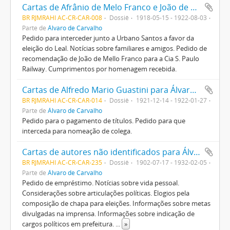
Cartas de Afrânio de Melo Franco e João de Mello Franco para Álvaro de Carvalho.
BR RJMRAHI AC-CR-CAR-008
Dossiê
1918-05-15 - 1922-08-03
Parte de
Álvaro de Carvalho
Pedido para interceder junto a Urbano Santos a favor da
eleição do Leal. Notícias sobre familiares e amigos. Pedido de
recomendação de João de Mello Franco para a Cia S. Paulo
Railway. Cumprimentos por homenagem recebida.
Cartas de Alfredo Mario Guastini para Álvaro de Carvalho
BR RJMRAHI AC-CR-CAR-014
Dossiê
1921-12-14 - 1922-01-27
Parte de
Álvaro de Carvalho
Pedido para o pagamento de títulos. Pedido para que
interceda para nomeação de colega.
Cartas de autores não identificados para Álvaro de Carvalho
BR RJMRAHI AC-CR-CAR-235
Dossiê
1902-07-17 - 1932-02-05
Parte de
Álvaro de Carvalho
Pedido de empréstimo. Notícias sobre vida pessoal.
Considerações sobre articulações políticas. Elogios pela
composição de chapa para eleições. Informações sobre metas
divulgadas na imprensa. Informações sobre indicação de
cargos políticos em prefeitura.
...
»