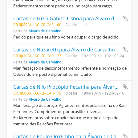
Esclarecimentos sobre pedido de indicação para cargo.
Cartas de Luzia Gabizo Lisboa para Álvaro de Carvalho
BR RJMRAHI AC-CR-CAR-160
Dossiê
s.d.
Parte de
Álvaro de Carvalho
Pedido para que seu filho volte a ocupar o cargo de adido.
Cartas de Nazareth para Álvaro de Carvalho
BR RJMRAHI AC-CR-CAR-177
Dossiê
1921-03-21 - 1921-03-24
Parte de
Álvaro de Carvalho
Manifestação de descontentamento referente a nomeação de
Oduvaldo em posto diplomático em Quito.
Cartas de Nilo Procópio Peçanha para Álvaro de Carvalho
BR RJMRAHI AC-CR-CAR-179
Dossiê
1904-10-19 - 1924-02-16
Parte de
Álvaro de Carvalho
Manifestação de apreço. Agradecimentos pela escolha de Raul
Fernandes. Cumprimentos por ocasiões diversas.
Esclarecimentos sobre convite para que ocupe o cargo de
ministro das Relações Exteriores.
Cartas de Paulo Orozimbo para Álvaro de Carvalho