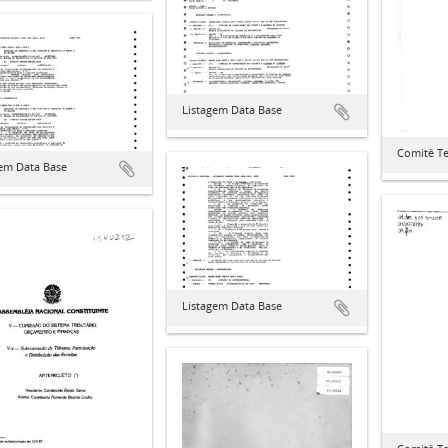
Listagem Data Base
Comitê Te
gem Data Base
Listagem Data Base