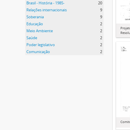
Brasil - História - 1985-
20
Relações internacionais
9
Soberania
9
Educação
2
Projet
Meio Ambiente
2
Resol
Saúde
2
Poder legislativo
2
Comunicação
2
Comit