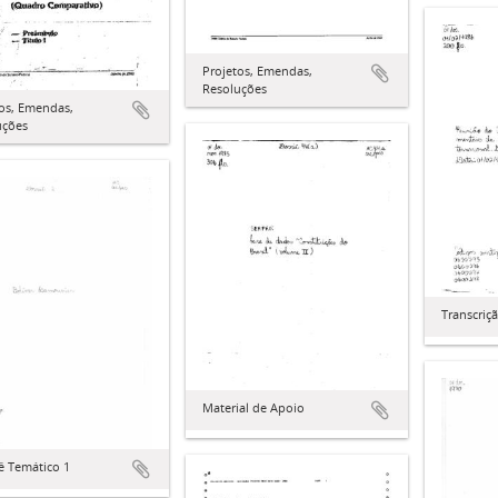
Projetos, Emendas,
Resoluções
os, Emendas,
uções
Transcriç
Material de Apoio
ê Temático 1