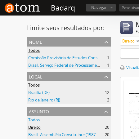
Badarq
Navegar
Limite seus resultados por:
F
nome
Direito
Todos
Comissão Provisória de Estudos Constitucionais (CEC)
1
Brasil. Serviço Federal de Processamento de Dados
1
Visuali
local
Todos
Brasília (DF)
12
Rio de Janeiro (RJ)
2
assunto
Todos
Direito
20
Brasil. Assembléia Constituinte (1987-1988)
20