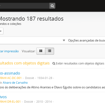
Mostrando 187 resultados
undos e coleções
Opções avançadas de bus
zar impressão
Visualizar:
sultados com objetos digitais
Exibir resultados com objetos digitais
xo-assinado
MRAHI AC-DC-001
Dossiê
1934-01-28
de
Álvaro de Carvalho
io ás deliberações de Altino Arantes e Olavo Egydio sobre os candidatos 
ivos
MRAHI DR-EL-001
Dossiê
2010 - 2014