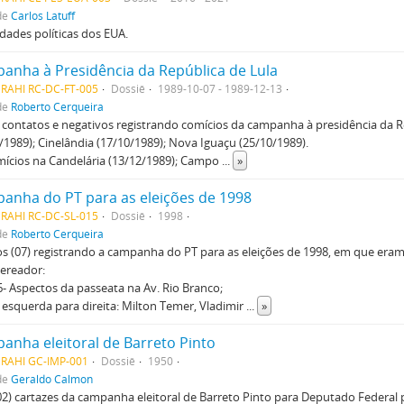
de
Carlos Latuff
dades políticas dos EUA.
anha à Presidência da República de Lula
MRAHI RC-DC-FT-005
Dossiê
1989-10-07 - 1989-12-13
de
Roberto Cerqueira
 contatos e negativos registrando comícios da campanha à presidência da Re
/1989); Cinelândia (17/10/1989); Nova Iguaçu (25/10/1989).
ícios na Candelária (13/12/1989); Campo
...
»
anha do PT para as eleições de 1998
MRAHI RC-DC-SL-015
Dossiê
1998
de
Roberto Cerqueira
 (07) registrando a campanha do PT para as eleições de 1998, em que eram ca
ereador:
6- Aspectos da passeata na Av. Rio Branco;
 esquerda para direita: Milton Temer, Vladimir
...
»
anha eleitoral de Barreto Pinto
MRAHI GC-IMP-001
Dossiê
1950
de
Geraldo Calmon
02) cartazes da campanha eleitoral de Barreto Pinto para Deputado Federal pe