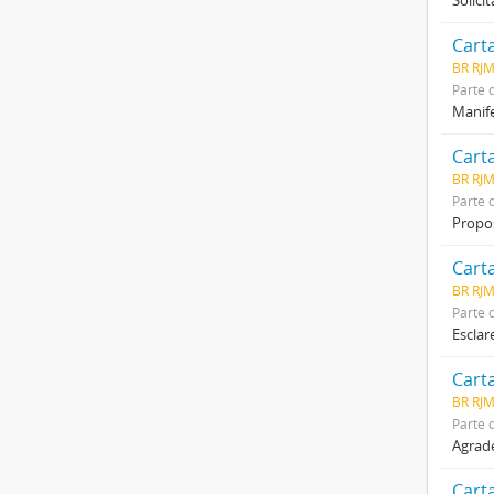
Solici
Cart
BR RJ
Parte 
Manife
Cart
BR RJ
Parte 
Propos
Cart
BR RJ
Parte 
Esclar
Cart
BR RJ
Parte 
Agrade
Cart