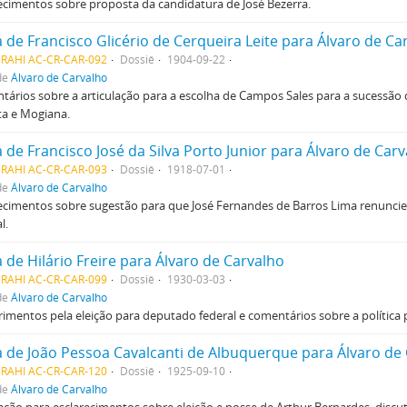
ecimentos sobre proposta da candidatura de José Bezerra.
 de Francisco Glicério de Cerqueira Leite para Álvaro de Ca
MRAHI AC-CR-CAR-092
Dossiê
1904-09-22
de
Álvaro de Carvalho
ários sobre a articulação para a escolha de Campos Sales para a sucessão
ta e Mogiana.
 de Francisco José da Silva Porto Junior para Álvaro de Car
MRAHI AC-CR-CAR-093
Dossiê
1918-07-01
de
Álvaro de Carvalho
ecimentos sobre sugestão para que José Fernandes de Barros Lima renunci
l.
 de Hilário Freire para Álvaro de Carvalho
MRAHI AC-CR-CAR-099
Dossiê
1930-03-03
de
Álvaro de Carvalho
mentos pela eleição para deputado federal e comentários sobre a política pa
a de João Pessoa Cavalcanti de Albuquerque para Álvaro de
MRAHI AC-CR-CAR-120
Dossiê
1925-09-10
de
Álvaro de Carvalho