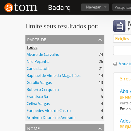
Badarq
Navegar
Limite seus resultados por:
F
parte de
Eleições
Todos
Álvaro de Carvalho
74
Nilo Peçanha
26
Visuali
Carlos Latuff
21
Raphael de Almeida Magalhães
14
3 re
Getúlio Vargas
13
Roberto Cerqueira
5
Abai
Francisco Sá
5
BR RJ
Parte 
Celina Vargas
4
Em apo
Eurípedes Aires de Castro
4
Armindo Doutel de Andrade
4
Ades
nome
BR RJ