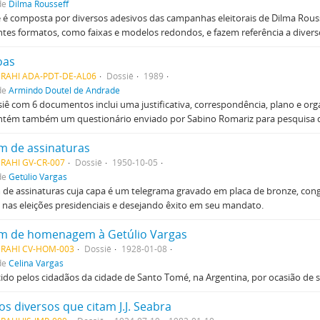
de
Dilma Rousseff
e é composta por diversos adesivos das campanhas eleitorais de Dilma Rous
ntes formatos, como faixas e modelos redondos, e fazem referência a diver
oas
MRAHI ADA-PDT-DE-AL06
Dossiê
1989
de
Armindo Doutel de Andrade
iê com 6 documentos inclui uma justificativa, correspondência, plano e o
ontém também um questionário enviado por Sabino Romariz para pesquisa 
m de assinaturas
MRAHI GV-CR-007
Dossiê
1950-10-05
de
Getúlio Vargas
de assinaturas cuja capa é um telegrama gravado em placa de bronze, con
a nas eleições presidenciais e desejando êxito em seu mandato.
m de homenagem à Getúlio Vargas
MRAHI CV-HOM-003
Dossiê
1928-01-08
de
Celina Vargas
ido pelos cidadãos da cidade de Santo Tomé, na Argentina, por ocasião de s
os diversos que citam J.J. Seabra