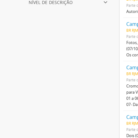
nível de descrição
Parte 
Autori
Camp
BR RJ
Parte 
Fotos,
(07/10
Os com
Camp
BR RJ
Parte 
Cromos
para V
01 a 0
07- Da
Camp
BR RJ
Parte 
Dois (