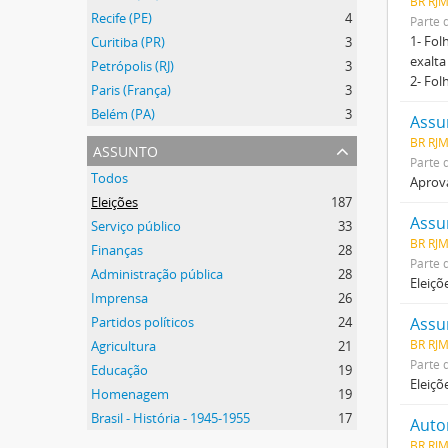
BR RJM
Recife (PE)
4
Parte 
1- Fol
Curitiba (PR)
3
exalta
Petrópolis (RJ)
3
2- Fol
Paris (França)
3
Belém (PA)
3
Assu
BR RJM
assunto
Parte 
Todos
Aprova
Eleições
187
Assu
Serviço público
33
BR RJM
Finanças
28
Parte 
Administração pública
28
Eleiçõ
Imprensa
26
Partidos políticos
24
Assu
BR RJ
Agricultura
21
Parte 
Educação
19
Eleiçõ
Homenagem
19
Brasil - História - 1945-1955
17
Auto
BR RJ