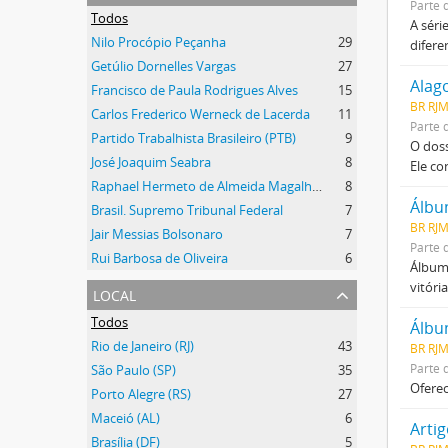
Parte 
Todos
A séri
Nilo Procópio Peçanha
29
difere
Getúlio Dornelles Vargas
27
Alag
Francisco de Paula Rodrigues Alves
15
BR RJ
Carlos Frederico Werneck de Lacerda
11
Parte 
Partido Trabalhista Brasileiro (PTB)
9
O doss
José Joaquim Seabra
8
Ele c
Raphael Hermeto de Almeida Magalhães
8
Álbu
Brasil. Supremo Tribunal Federal
7
BR RJ
Jair Messias Bolsonaro
7
Parte 
Rui Barbosa de Oliveira
6
Álbum 
vitóri
local
Todos
Álbu
Rio de Janeiro (RJ)
43
BR RJ
Parte 
São Paulo (SP)
35
Oferec
Porto Alegre (RS)
27
Maceió (AL)
6
Artig
Brasília (DF)
5