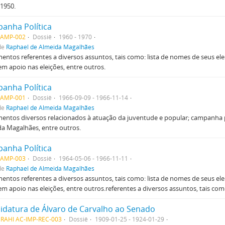
1950.
anha Política
AMP-002
Dossiê
1960 - 1970
de
Raphael de Almeida Magalhães
ntos referentes a diversos assuntos, tais como: lista de nomes de seus elei
 em apoio nas eleições, entre outros.
anha Política
AMP-001
Dossiê
1966-09-09 - 1966-11-14
de
Raphael de Almeida Magalhães
ntos diversos relacionados à atuação da juventude e popular; campanha po
a Magalhães, entre outros.
anha Política
AMP-003
Dossiê
1964-05-06 - 1966-11-11
de
Raphael de Almeida Magalhães
ntos referentes a diversos assuntos, tais como: lista de nomes de seus elei
 em apoio nas eleições, entre outros.referentes a diversos assuntos, tais c
idatura de Álvaro de Carvalho ao Senado
MRAHI AC-IMP-REC-003
Dossiê
1909-01-25 - 1924-01-29