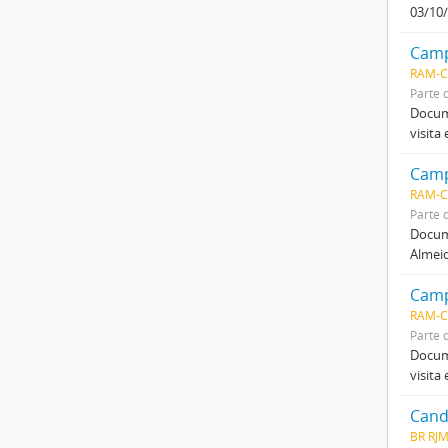
03/10/
Camp
RAM-C
Parte 
Docume
visita
Camp
RAM-C
Parte 
Docume
Almeid
Camp
RAM-C
Parte 
Docume
visita
Cand
BR RJ