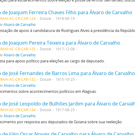
tação para esclarecimentos sobre eleição e posse de Arthur Bernardes, disc
a de Joaquim Ferreira Chaves Filho para Álvaro de Carvalho
MRAHI AC-CR-CAR-124
Dossiê
1918-06-19
de
Álvaro de Carvalho
stação de apoio à candidatura de Rodrigues Alves à presidência da Repúblic
a de Joaquim Pereira Teixeira para Álvaro de Carvalho
MRAHI AC-CR-CAR-125
Dossiê
1917-12-08
de
Álvaro de Carvalho
ta para apoio político para eleições ao cargo de deputado.
a de José Fernandes de Barros Lima para Álvaro de Carvalho
MRAHI AC-CR-CAR-132
Dossiê
1915-10-25
de
Álvaro de Carvalho
ecimentos sobre acontecimentos políticos em Alagoas.
a de José Leopoldo de Bulhões Jardim para Álvaro de Carval
MRAHI AC-CR-CAR-134
Dossiê
1917-08-25
de
Álvaro de Carvalho
cimento por resposta aos deputados de Goiana sobre sua reeleição.
a de Júlio Oscar Novais de Carvalho para Álvaro de Carvalho