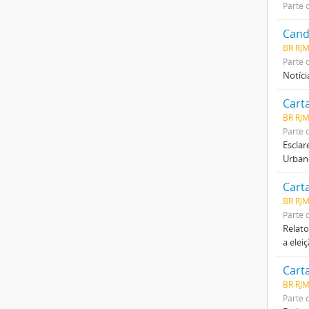
Parte 
Cand
BR RJ
Parte 
Notíci
Cart
BR RJ
Parte 
Esclar
Urban
Cart
BR RJ
Parte 
Relato
a elei
Carta
BR RJ
Parte 