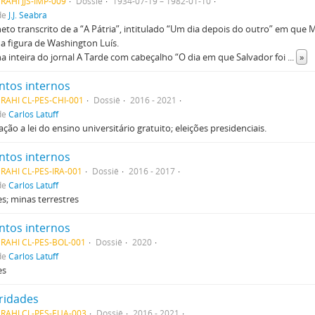
RAHI JJS-IMP-009
Dossiê
1934-07-19 – 1982-01-10
de
J.J. Seabra
heto transcrito de a “A Pátria”, intitulado “Um dia depois do outro” em que
 a figura de Washington Luís.
ha inteira do jornal A Tarde com cabeçalho “O dia em que Salvador foi
...
»
ntos internos
RAHI CL-PES-CHI-001
Dossiê
2016 - 2021
de
Carlos Latuff
ção a lei do ensino universitário gratuito; eleições presidenciais.
ntos internos
RAHI CL-PES-IRA-001
Dossiê
2016 - 2017
de
Carlos Latuff
es; minas terrestres
ntos internos
MRAHI CL-PES-BOL-001
Dossiê
2020
de
Carlos Latuff
es
ridades
MRAHI CL-PES-EUA-003
Dossiê
2016 - 2021