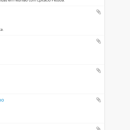
utidas em reunião com Epitácio Pessoa.
a.
ho