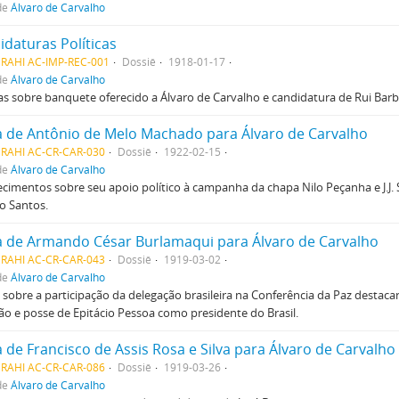
de
Álvaro de Carvalho
idaturas Políticas
MRAHI AC-IMP-REC-001
Dossiê
1918-01-17
de
Álvaro de Carvalho
as sobre banquete oferecido a Álvaro de Carvalho e candidatura de Rui Barb
a de Antônio de Melo Machado para Álvaro de Carvalho
MRAHI AC-CR-CAR-030
Dossiê
1922-02-15
de
Álvaro de Carvalho
ecimentos sobre seu apoio político à campanha da chapa Nilo Peçanha e J.J
o Santos.
a de Armando César Burlamaqui para Álvaro de Carvalho
MRAHI AC-CR-CAR-043
Dossiê
1919-03-02
de
Álvaro de Carvalho
 sobre a participação da delegação brasileira na Conferência da Paz destac
ção e posse de Epitácio Pessoa como presidente do Brasil.
 de Francisco de Assis Rosa e Silva para Álvaro de Carvalho
MRAHI AC-CR-CAR-086
Dossiê
1919-03-26
de
Álvaro de Carvalho