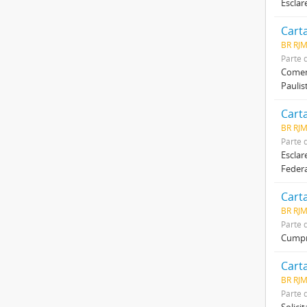
Esclar
Carta
BR RJ
Parte 
Coment
Paulis
Carta
BR RJ
Parte 
Esclar
Federa
Carta
BR RJ
Parte 
Cumpri
Cart
BR RJ
Parte 