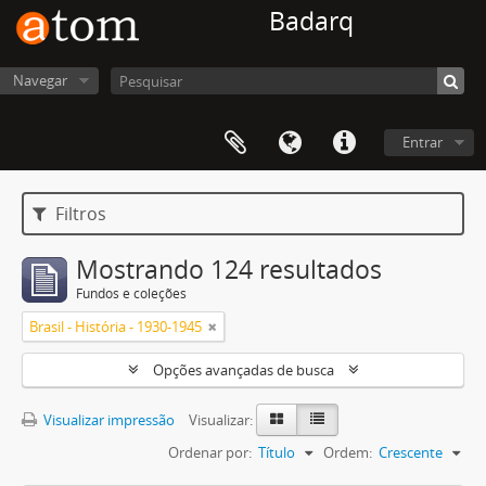
Badarq
Navegar
Entrar
Filtros
Mostrando 124 resultados
Fundos e coleções
Brasil - História - 1930-1945
Opções avançadas de busca
Visualizar impressão
Visualizar:
Ordenar por:
Título
Ordem:
Crescente