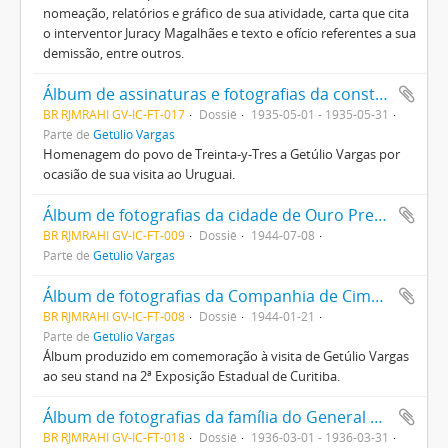
nomeação, relatórios e gráfico de sua atividade, carta que cita
o interventor Juracy Magalhães e texto e ofício referentes a sua
demissão, entre outros.
Álbum de assinaturas e fotografias da construção da ferrovia ligando o Rio Grande do Sul a Treinta-y-Tres
BR RJMRAHI GV-IC-FT-017
Dossiê
1935-05-01 - 1935-05-31
Parte de
Getúlio Vargas
Homenagem do povo de Treinta-y-Tres a Getúlio Vargas por
ocasião de sua visita ao Uruguai.
Álbum de fotografias da cidade de Ouro Preto oferecido a Getúlio Vargas pela Sociedade dos Amigos de Ouro Preto
BR RJMRAHI GV-IC-FT-009
Dossiê
1944-07-08
Parte de
Getúlio Vargas
Álbum de fotografias da Companhia de Cimento Portland do Paraná
BR RJMRAHI GV-IC-FT-008
Dossiê
1944-01-21
Parte de
Getúlio Vargas
Álbum produzido em comemoração à visita de Getúlio Vargas
ao seu stand na 2ª Exposição Estadual de Curitiba.
Álbum de fotografias da família do General Antonio de Souza Neto, combatente da Guerra dos Farrapos, oferecido por sua filha a Getúlio Vargas em carta anexa
BR RJMRAHI GV-IC-FT-018
Dossiê
1936-03-01 - 1936-03-31