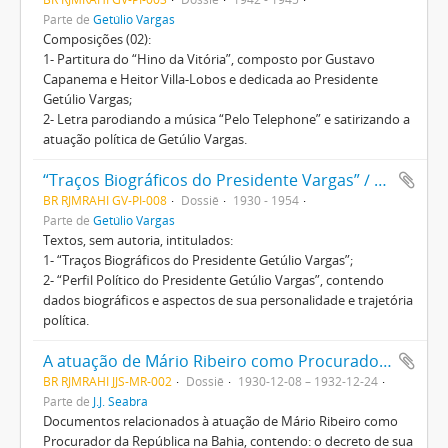
Parte de
Getúlio Vargas
Composições (02):
1- Partitura do “Hino da Vitória”, composto por Gustavo
Capanema e Heitor Villa-Lobos e dedicada ao Presidente
Getúlio Vargas;
2- Letra parodiando a música “Pelo Telephone” e satirizando a
atuação política de Getúlio Vargas.
“Traços Biográficos do Presidente Vargas” / “Perfil Político do Presidente Getúlio Vargas”
BR RJMRAHI GV-PI-008
Dossiê
1930 - 1954
Parte de
Getúlio Vargas
Textos, sem autoria, intitulados:
1- “Traços Biográficos do Presidente Getúlio Vargas”;
2- “Perfil Político do Presidente Getúlio Vargas”, contendo
dados biográficos e aspectos de sua personalidade e trajetória
política.
A atuação de Mário Ribeiro como Procurador da República na Bahia
BR RJMRAHI JJS-MR-002
Dossiê
1930-12-08 – 1932-12-24
Parte de
J.J. Seabra
Documentos relacionados à atuação de Mário Ribeiro como
Procurador da República na Bahia, contendo: o decreto de sua