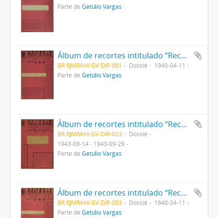
Parte de
Getúlio Vargas
Álbum de recortes intitulado “Recortes de Apelos e Sugestões dirigidos ao Sr Presidente Getúlio Vargas”
BR RJMRAHI GV-DIP-001
Dossiê
1940-04-11
Parte de
Getúlio Vargas
Álbum de recortes intitulado “Recortes do Noticiário referente à criação dos novos territórios federais”
BR RJMRAHI GV-DIP-023
Dossiê
1943-09-14 - 1943-09-29
Parte de
Getúlio Vargas
Álbum de recortes intitulado “Recortes referentes ao Sr. Getúlio Vargas em sociais”
BR RJMRAHI GV-DIP-003
Dossiê
1940-04-11
Parte de
Getúlio Vargas