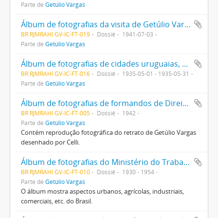
Parte de
Getúlio Vargas
Álbum de fotografias da visita de Getúlio Vargas ao Paraguai
BR RJMRAHI GV-IC-FT-019
Dossiê
1941-07-03
Parte de
Getúlio Vargas
Álbum de fotografias de cidades uruguaias, homenagem do povo do Departamento de Maldonado a Getúlio Vargas por ocasião de sua visita ao Uruguai
BR RJMRAHI GV-IC-FT-016
Dossiê
1935-05-01 - 1935-05-31
Parte de
Getúlio Vargas
Álbum de fotografias de formandos de Direito da Universidade do Brasil
BR RJMRAHI GV-IC-FT-005
Dossiê
1942
Parte de
Getúlio Vargas
Contém reprodução fotográfica do retrato de Getúlio Vargas
desenhado por Celli.
Álbum de fotografias do Ministério do Trabalho, Industria e Comércio oferecido a Getúlio Vargas
BR RJMRAHI GV-IC-FT-010
Dossiê
1930 - 1954
Parte de
Getúlio Vargas
O álbum mostra aspectos urbanos, agrícolas, industriais,
comerciais, etc. do Brasil.