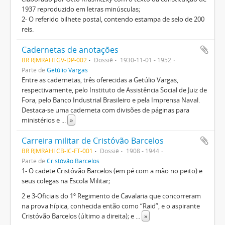
1937 reproduzido em letras minúsculas;
2- O referido bilhete postal, contendo estampa de selo de 200
reis.
Cadernetas de anotações
BR RJMRAHI GV-DP-002
Dossiê
1930-11-01 - 1952
Parte de
Getúlio Vargas
Entre as cadernetas, três oferecidas a Getúlio Vargas,
respectivamente, pelo Instituto de Assistência Social de Juiz de
Fora, pelo Banco Industrial Brasileiro e pela Imprensa Naval.
Destaca-se uma caderneta com divisões de páginas para
ministérios e
...
»
Carreira militar de Cristóvão Barcelos
BR RJMRAHI CB-IC-FT-001
Dossiê
1908 - 1944
Parte de
Cristóvão Barcelos
1- O cadete Cristóvão Barcelos (em pé com a mão no peito) e
seus colegas na Escola Militar;
2 e 3-Oficiais do 1º Regimento de Cavalaria que concorreram
na prova hípica, conhecida então como “Raid”, e o aspirante
Cristóvão Barcelos (último a direita); e
...
»