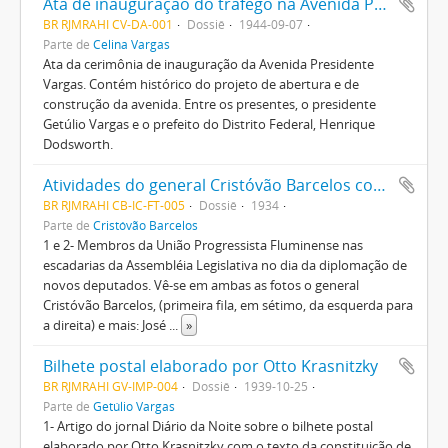
Ata de inauguração do tráfego na Avenida Presidente Vargas
BR RJMRAHI CV-DA-001
Dossiê
1944-09-07
Parte de
Celina Vargas
Ata da cerimônia de inauguração da Avenida Presidente
Vargas. Contém histórico do projeto de abertura e de
construção da avenida. Entre os presentes, o presidente
Getúlio Vargas e o prefeito do Distrito Federal, Henrique
Dodsworth.
Atividades do general Cristóvão Barcelos como deputado federal e membro da Assembléia Constituinte de 1934
BR RJMRAHI CB-IC-FT-005
Dossiê
1934
Parte de
Cristóvão Barcelos
1 e 2- Membros da União Progressista Fluminense nas
escadarias da Assembléia Legislativa no dia da diplomação de
novos deputados. Vê-se em ambas as fotos o general
Cristóvão Barcelos, (primeira fila, em sétimo, da esquerda para
a direita) e mais: José
...
»
Bilhete postal elaborado por Otto Krasnitzky
BR RJMRAHI GV-IMP-004
Dossiê
1939-10-25
Parte de
Getúlio Vargas
1- Artigo do jornal Diário da Noite sobre o bilhete postal
elaborado por Otto Krasnitzky com o texto da constituição de