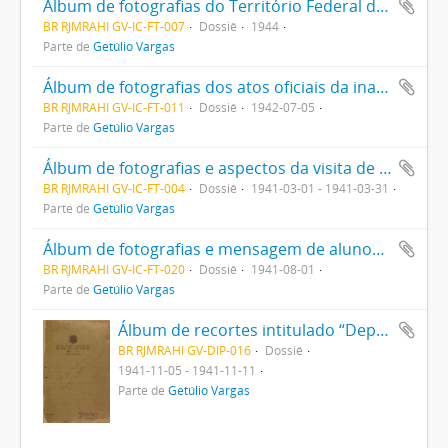
Álbum de fotografias do Território Federal do Amapá
BR RJMRAHI GV-IC-FT-007
Dossiê
1944
Parte de
Getúlio Vargas
Álbum de fotografias dos atos oficiais da inauguração de Goiânia, aspectos da cidade, Getúlio Vargas, Pedro Ludovico e membros do governo local
BR RJMRAHI GV-IC-FT-011
Dossiê
1942-07-05
Parte de
Getúlio Vargas
Álbum de fotografias e aspectos da visita de Getúlio Vargas a Belém, oferecido pelo Prefeito Abelardo Conduru
BR RJMRAHI GV-IC-FT-004
Dossiê
1941-03-01 - 1941-03-31
Parte de
Getúlio Vargas
Álbum de fotografias e mensagem de alunos e professores da Escola Vocacional nº 3 oferecido por ocasião da visita de Getúlio Vargas ao Paraguai
BR RJMRAHI GV-IC-FT-020
Dossiê
1941-08-01
Parte de
Getúlio Vargas
Álbum de recortes intitulado “Departamento Estadual de Imprensa e Propaganda (D.E.I.P.) São Paulo”
BR RJMRAHI GV-DIP-016
Dossiê
1941-11-05 - 1941-11-11
Parte de
Getúlio Vargas