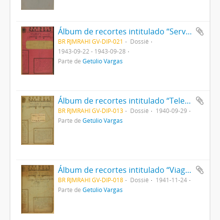
Álbum de recortes intitulado “Serviço recomendado - entrevistas, artigos, tópicos e reportagens distribuídos pelo D.I.P”
BR RJMRAHI GV-DIP-021
Dossiê
1943-09-22 - 1943-09-28
Parte de
Getúlio Vargas
Álbum de recortes intitulado “Telegramas (noticiário) sobre o plano siderúrgico”
BR RJMRAHI GV-DIP-013
Dossiê
1940-09-29
Parte de
Getúlio Vargas
Álbum de recortes intitulado “Viagem do Sr Presidente da República a São Paulo”
BR RJMRAHI GV-DIP-018
Dossiê
1941-11-24
Parte de
Getúlio Vargas