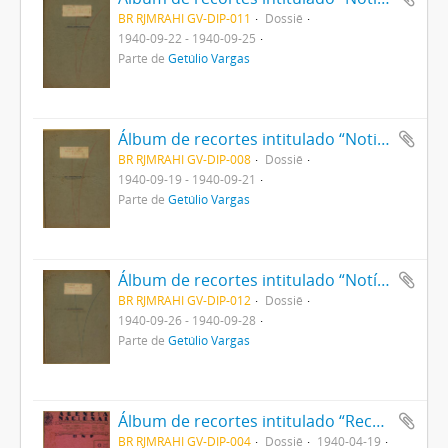
BR RJMRAHI GV-DIP-011
Dossiê
1940-09-22 - 1940-09-25
Parte de
Getúlio Vargas
Álbum de recortes intitulado “Noticiário sobre Leis Constitucionais"
BR RJMRAHI GV-DIP-008
Dossiê
1940-09-19 - 1940-09-21
Parte de
Getúlio Vargas
Álbum de recortes intitulado “Notíciário sobre Sociedades Anônimas”
BR RJMRAHI GV-DIP-012
Dossiê
1940-09-26 - 1940-09-28
Parte de
Getúlio Vargas
Álbum de recortes intitulado “Recortes da Ilustração Brasileira sobre Passagem da data natalícia do Sr Presidente Getúlio Vargas”
BR RJMRAHI GV-DIP-004
Dossiê
1940-04-19