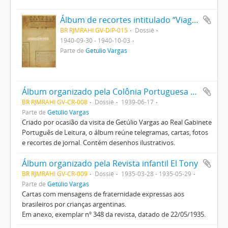
Álbum de recortes intitulado “Viagem Presidencial ao Norte”
BR RJMRAHI GV-DIP-015
Dossiê
1940-09-30 - 1940-10-03
Parte de
Getúlio Vargas
Álbum organizado pela Colônia Portuguesa do Brasil em homenagem a Getúlio Vargas
BR RJMRAHI GV-CR-008
Dossiê
1939-06-17
Parte de
Getúlio Vargas
Criado por ocasião da visita de Getúlio Vargas ao Real Gabinete
Português de Leitura, o álbum reúne telegramas, cartas, fotos
e recortes de jornal. Contém desenhos ilustrativos.
Álbum organizado pela Revista infantil El Tony
BR RJMRAHI GV-CR-009
Dossiê
1935-03-28 - 1935-05-29
Parte de
Getúlio Vargas
Cartas com mensagens de fraternidade expressas aos
brasileiros por crianças argentinas.
Em anexo, exemplar nº 348 da revista, datado de 22/05/1935.