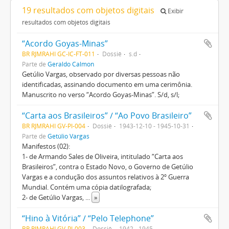
19 resultados com objetos digitais
Exibir
resultados com objetos digitais
“Acordo Goyas-Minas”
BR RJMRAHI GC-IC-FT-011
Dossiê
s.d
Parte de
Geraldo Calmon
Getúlio Vargas, observado por diversas pessoas não
identificadas, assinando documento em uma cerimônia.
Manuscrito no verso “Acordo Goyas-Minas”. S/d, s/l;
“Carta aos Brasileiros” / “Ao Povo Brasileiro”
BR RJMRAHI GV-PI-004
Dossiê
1943-12-10 - 1945-10-31
Parte de
Getúlio Vargas
Manifestos (02):
1- de Armando Sales de Oliveira, intitulado “Carta aos
Brasileiros”, contra o Estado Novo, o Governo de Getúlio
Vargas e a condução dos assuntos relativos à 2º Guerra
Mundial. Contém uma cópia datilografada;
2- de Getúlio Vargas,
...
»
“Hino à Vitória” / “Pelo Telephone”
BR RJMRAHI GV-PI-003
Dossiê
1942 - 1945