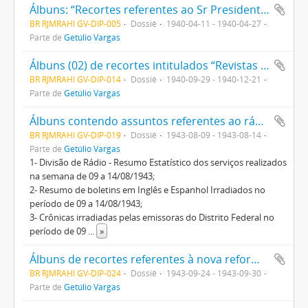
Álbuns: “Recortes referentes ao Sr Presidente Getúlio Vargas em sociais” e “Recortes referentes ao Sr Presidente Getúlio Vargas em artigos e comentários”
BR RJMRAHI GV-DIP-005
Dossiê
1940-04-11 - 1940-04-27
Parte de
Getúlio Vargas
Álbuns (02) de recortes intitulados “Revistas Nacionais”
BR RJMRAHI GV-DIP-014
Dossiê
1940-09-29 - 1940-12-21
Parte de
Getúlio Vargas
Álbuns contendo assuntos referentes ao rádio
BR RJMRAHI GV-DIP-019
Dossiê
1943-08-09 - 1943-08-14
Parte de
Getúlio Vargas
1- Divisão de Rádio - Resumo Estatístico dos serviços realizados
na semana de 09 a 14/08/1943;
2- Resumo de boletins em Inglês e Espanhol Irradiados no
período de 09 a 14/08/1943;
3- Crônicas irradiadas pelas emissoras do Distrito Federal no
período de 09
...
»
Álbuns de recortes referentes à nova reforma do imposto sobre a renda
BR RJMRAHI GV-DIP-024
Dossiê
1943-09-24 - 1943-09-30
Parte de
Getúlio Vargas