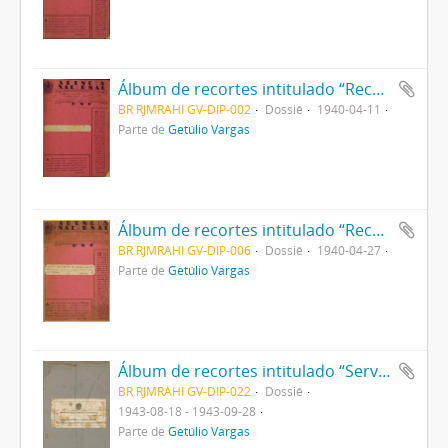
Álbum de recortes intitulado “Recortes referentes ao Sr Presidente Getúlio Vargas em leis e decretos”
BR RJMRAHI GV-DIP-002
Dossiê
1940-04-11
Parte de
Getúlio Vargas
Álbum de recortes intitulado “Recortes referentes ao último levante comunista descoberto pela nossa Polícia Federal”
BR RJMRAHI GV-DIP-006
Dossiê
1940-04-27
Parte de
Getúlio Vargas
Álbum de recortes intitulado “Serviço de controle - Divisão de Imprensa - Telegramas que não tiveram curso parcial e totalmente”
BR RJMRAHI GV-DIP-022
Dossiê
1943-08-18 - 1943-09-28
Parte de
Getúlio Vargas