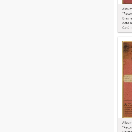
Álbum 
“Recor
Brasil
data n
Getúli
Álbum 
“Recor
último