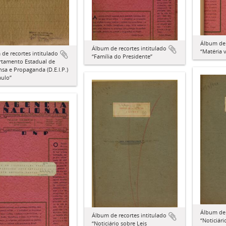
Álbum de 
Álbum de recortes intitulado
“Matéria 
de recortes intitulado
“Família do Presidente”
rtamento Estadual de
sa e Propaganda (D.E.I.P.)
aulo”
Álbum de 
Álbum de recortes intitulado
“Noticiár
“Noticiário sobre Leis