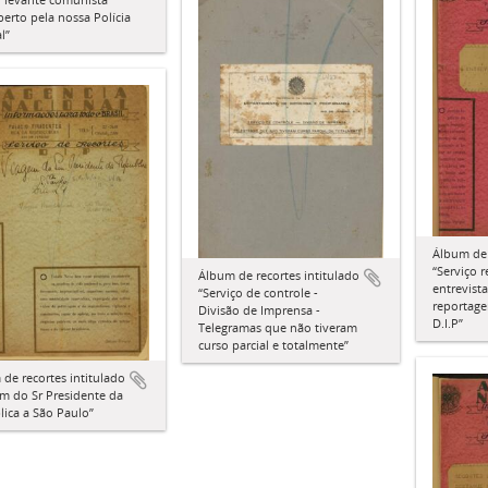
erto pela nossa Polícia
l”
Álbum de 
“Serviço 
Álbum de recortes intitulado
entrevista
“Serviço de controle -
reportage
Divisão de Imprensa -
D.I.P”
Telegramas que não tiveram
curso parcial e totalmente”
de recortes intitulado
m do Sr Presidente da
ica a São Paulo”