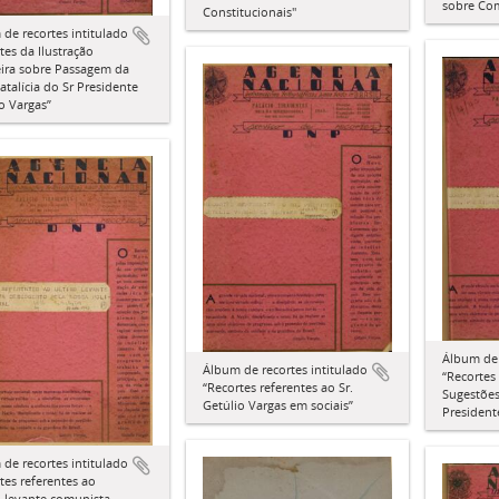
sobre Com
Constitucionais"
de recortes intitulado
tes da Ilustração
eira sobre Passagem da
atalícia do Sr Presidente
o Vargas”
Álbum de 
Álbum de recortes intitulado
“Recortes
“Recortes referentes ao Sr.
Sugestões
Getúlio Vargas em sociais”
President
de recortes intitulado
tes referentes ao
 levante comunista