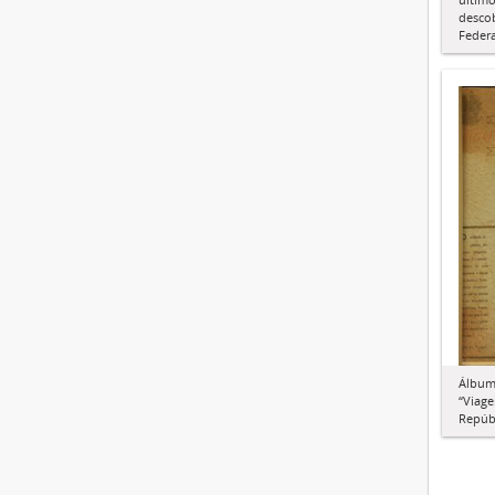
descob
Federa
Álbum 
“Viage
Repúbl