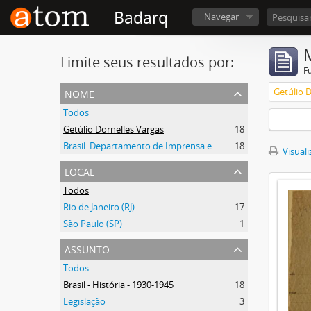
Badarq
Navegar
Limite seus resultados por:
F
nome
Getúlio 
Todos
Getúlio Dornelles Vargas
18
Brasil. Departamento de Imprensa e Propaganda
18
Visuali
local
Todos
Rio de Janeiro (RJ)
17
São Paulo (SP)
1
assunto
Todos
Brasil - História - 1930-1945
18
Legislação
3