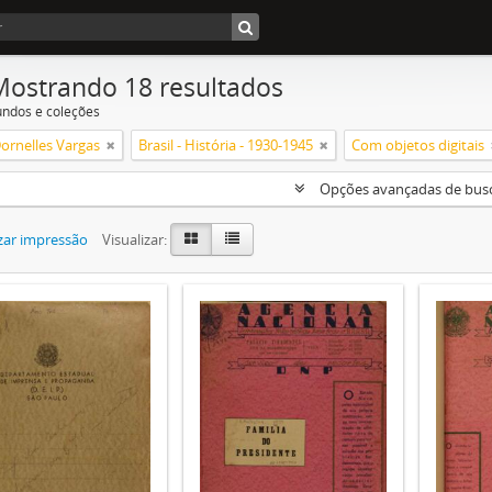
Mostrando 18 resultados
undos e coleções
Dornelles Vargas
Brasil - História - 1930-1945
Com objetos digitais
Opções avançadas de bus
zar impressão
Visualizar: