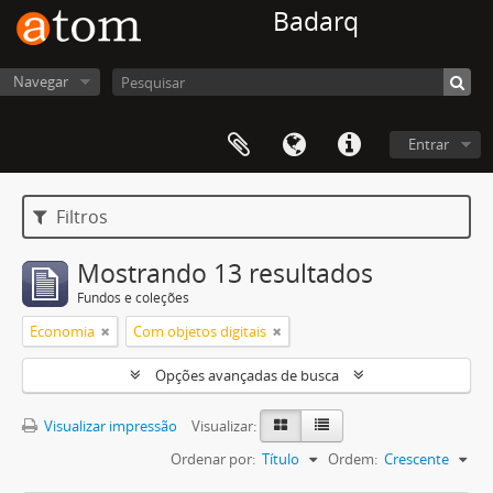
Badarq
Navegar
Entrar
Filtros
Mostrando 13 resultados
Fundos e coleções
Economia
Com objetos digitais
Opções avançadas de busca
Visualizar impressão
Visualizar:
Ordenar por:
Título
Ordem:
Crescente