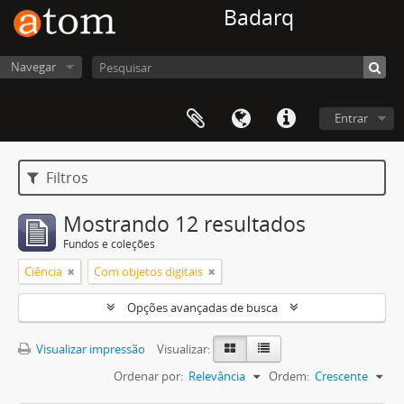
Badarq
Navegar
Entrar
Filtros
Mostrando 12 resultados
Fundos e coleções
Ciência
Com objetos digitais
Opções avançadas de busca
Visualizar impressão
Visualizar:
Ordenar por:
Relevância
Ordem:
Crescente