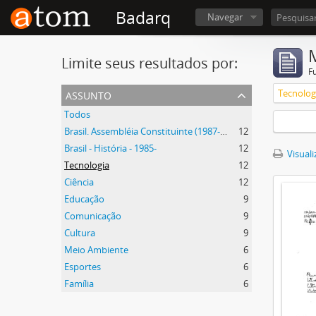
Badarq
Navegar
Limite seus resultados por:
F
assunto
Tecnolog
Todos
Brasil. Assembléia Constituinte (1987-1988)
12
Brasil - História - 1985-
12
Visuali
Tecnologia
12
Ciência
12
Educação
9
Comunicação
9
Cultura
9
Meio Ambiente
6
Esportes
6
Família
6