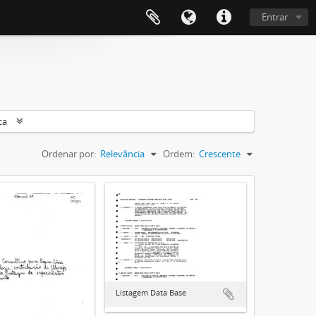
Entrar
ca
Ordenar por:
Relevância
Ordem:
Crescente
Listagem Data Base