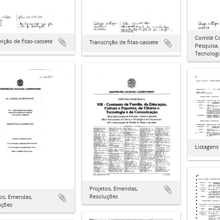
Comitê Co
rição de fitas-cassete
Transcrição de fitas-cassete
Pesquisa,
Tecnologi
Listagens
Projetos, Emendas,
Resoluções
os, Emendas,
uções