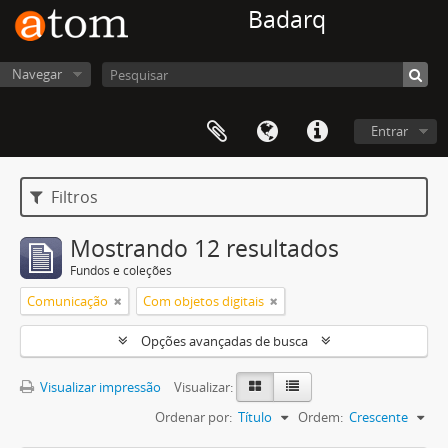
Badarq
Navegar
Entrar
Filtros
Mostrando 12 resultados
Fundos e coleções
Comunicação
Com objetos digitais
Opções avançadas de busca
Visualizar impressão
Visualizar:
Ordenar por:
Título
Ordem:
Crescente