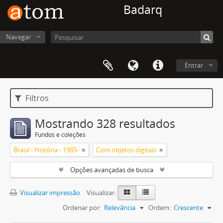
Badarq
Navegar
Entrar
Filtros
Mostrando 328 resultados
Fundos e coleções
Brasil - História - 1985-
Com objetos digitais
Opções avançadas de busca
Visualizar impressão
Visualizar:
Ordenar por:
Relevância
Ordem:
Crescente