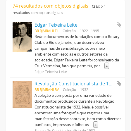
74 resultados com objetos digitais
Exibir
resultados com objetos digitais
Edgar Teixeira Leite
BR RJMRAHI TL
Coleção
1922 - 1995
Reúne documentos de fundações como o Rotary
Club do Rio de Janeiro, que desenvolveu
campanhas de sensibilização sobre meio
ambiente com escolas e outros setores da
sociedade. Edgar Teixeira Leite foi conselheiro da
Cruz Vermelha, fato que permitiu, por
...
»
Edgar Teixeira Leite
Revolução Constitucionalista de 1932
BR RJMRAHI RV
Coleção
1932
A coleção é composta por uma variedade de
documentos produzidos durante à Revolução
Constitucionalista de 1932. Nela, é possível
encontrar uma fotografia que registra uma
manifestação desse contexto, bem como diversos
panfletos, impressos e folhetos
...
»
Revolução Constitucionalista de 1932