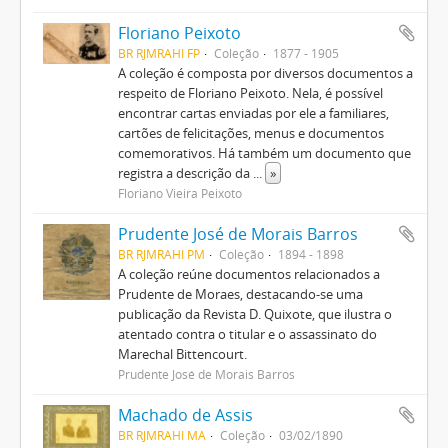
Floriano Peixoto
BR RJMRAHI FP
Coleção
1877 - 1905
A coleção é composta por diversos documentos a
respeito de Floriano Peixoto. Nela, é possível
encontrar cartas enviadas por ele a familiares,
cartões de felicitações, menus e documentos
comemorativos. Há também um documento que
registra a descrição da
...
»
Floriano Vieira Peixoto
Prudente José de Morais Barros
BR RJMRAHI PM
Coleção
1894 - 1898
A coleção reúne documentos relacionados a
Prudente de Moraes, destacando-se uma
publicação da Revista D. Quixote, que ilustra o
atentado contra o titular e o assassinato do
Marechal Bittencourt.
Prudente José de Morais Barros
Machado de Assis
BR RJMRAHI MA
Coleção
03/02/1890