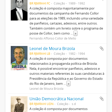
BR RJMRAHI FC
Coleção
1989 - 1992
A coleção é composta majoritariamente por
documentos da campanha de Fernando Collor
para as eleições de 1989, incluindo uma variedade
de panfletos, cartazes, adesivos, entre outros.
Também contém um livreto sobre o programa de
posse de Collor, bem como
...
»
Fernando Affonso Collor de Mello
Leonel de Moura Brizola
BR RJMRAHI LB
Coleção
1982 - 1994
A coleção é composta por documentos
relacionados à propaganda política de Brizola.
Nela, é possível encontrar panfletos, adesivos e
outros materiais referentes às suas candidaturas à
Presidência da República e ao Governo do Estado
do Rio de Janeiro, bem
...
»
Leonel de Moura Brizola
União Democrática Nacional
BR RJMRAHI UDN
Coleção
s.d
A coleção é composta por documentos