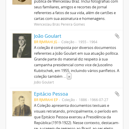
pública de Wenceslau Braz. Inclui fotografias com
seus familiares, amigos e recortes de jornal
referentes a fatos de sua vida, além de cartões e
cartas com sua assinatura e homenagens.
Wenceslau Brás Pereira Gomes
João Goulart
BR RJMRAHI JG
Coleção
1955 - 1964
A coleção é composta por diversos documentos
referentes a João Goulart em sua atuação política.
Grande parte do material diz respeito à sua
campanha presidencial como vice de Juscelino
Kubitschek, em 1955, incluindo vários panfletos. A
coleção também
...
»
João Goulart
Epitácio Pessoa
BR RJMRAHI EP
Coleção
1886 - 1966-07-27
A Coleção apresenta documentos textuais e
visuais retratando, principalmente, o período em
que Epitácio Pessoa exerceu a Presidência da
República (1919-1922). Nesse contexto, destacam-
se: a viagem de regresso ao Brasil, ao ser eleito