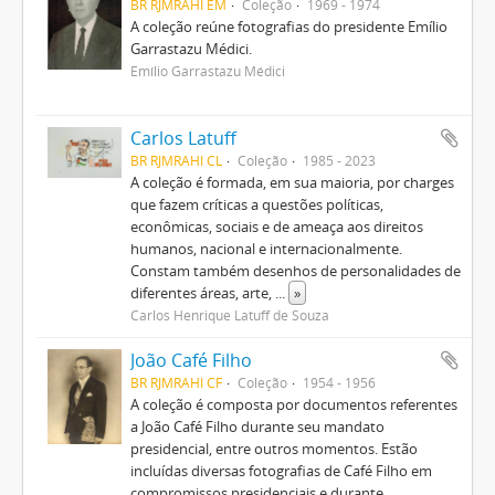
BR RJMRAHI EM
Coleção
1969 - 1974
A coleção reúne fotografias do presidente Emílio
Garrastazu Médici.
Emílio Garrastazu Médici
Carlos Latuff
BR RJMRAHI CL
Coleção
1985 - 2023
A coleção é formada, em sua maioria, por charges
que fazem críticas a questões políticas,
econômicas, sociais e de ameaça aos direitos
humanos, nacional e internacionalmente.
Constam também desenhos de personalidades de
diferentes áreas, arte,
...
»
Carlos Henrique Latuff de Souza
João Café Filho
BR RJMRAHI CF
Coleção
1954 - 1956
A coleção é composta por documentos referentes
a João Café Filho durante seu mandato
presidencial, entre outros momentos. Estão
incluídas diversas fotografias de Café Filho em
compromissos presidenciais e durante