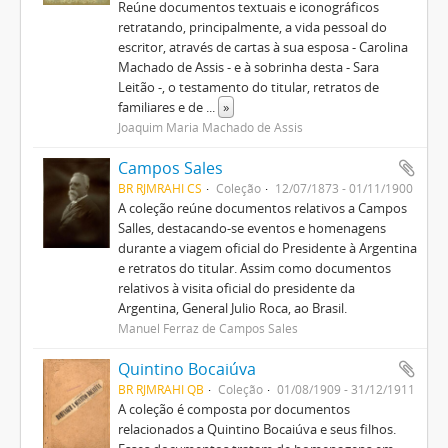
Reúne documentos textuais e iconográficos
retratando, principalmente, a vida pessoal do
escritor, através de cartas à sua esposa - Carolina
Machado de Assis - e à sobrinha desta - Sara
Leitão -, o testamento do titular, retratos de
familiares e de
...
»
Joaquim Maria Machado de Assis
Campos Sales
BR RJMRAHI CS
Coleção
12/07/1873 - 01/11/1900
A coleção reúne documentos relativos a Campos
Salles, destacando-se eventos e homenagens
durante a viagem oficial do Presidente à Argentina
e retratos do titular. Assim como documentos
relativos à visita oficial do presidente da
Argentina, General Julio Roca, ao Brasil.
Manuel Ferraz de Campos Sales
Quintino Bocaiúva
BR RJMRAHI QB
Coleção
01/08/1909 - 31/12/1911
A coleção é composta por documentos
relacionados a Quintino Bocaiúva e seus filhos.