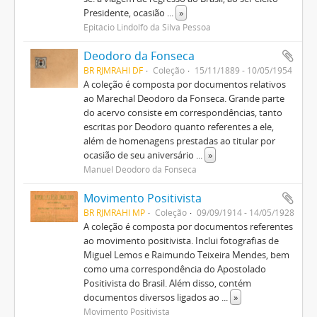
Presidente, ocasião
...
»
Epitácio Lindolfo da Silva Pessoa
Deodoro da Fonseca
BR RJMRAHI DF
Coleção
15/11/1889 - 10/05/1954
A coleção é composta por documentos relativos
ao Marechal Deodoro da Fonseca. Grande parte
do acervo consiste em correspondências, tanto
escritas por Deodoro quanto referentes a ele,
além de homenagens prestadas ao titular por
ocasião de seu aniversário
...
»
Manuel Deodoro da Fonseca
Movimento Positivista
BR RJMRAHI MP
Coleção
09/09/1914 - 14/05/1928
A coleção é composta por documentos referentes
ao movimento positivista. Inclui fotografias de
Miguel Lemos e Raimundo Teixeira Mendes, bem
como uma correspondência do Apostolado
Positivista do Brasil. Além disso, contém
documentos diversos ligados ao
...
»
Movimento Positivista