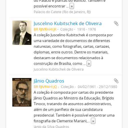
do Palácio e plantas do edifício. Também é
possível encontrar
...
»
Palácio do Catete (Rio de Janeiro, RJ)
Juscelino Kubitschek de Oliveira
BR RJMRAHI JK
Coleção
1916 - 1976
A coleção Juscelino Kubitschek é composta por
uma variedade de documentos de diferentes
naturezas, como fotografias, cartas, cartazes,
diplomas, entre outros. Dentre os materiais,
destacam-se documentos relacionados à
construção de Brasília, como
...
»
Juscelino Kubitschek de Oliveira
Jânio Quadros
BR RJMRAHI JQ
Coleção
04/02/1961 - 29/12/1980
A coleção é composta por cartas do presidente
Jânio Quadros ao Ministro da Educação, Brígido
Tinoco, tratando de assuntos administrativos,
além de um panfleto de sua candidatura
presidencial. Também é possível encontrar uma
fotografia de Clemente Mariani,
...
»
Jânio da Silva Quadros