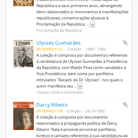
República e a seus primeiros anos, abrangendo
itens relacionados a: movimentos e manifestações
republicanas; comemorações alusivas à
Proclamação da República;
...
»
Proclamação da República
Ulysses Guimarães
BR RJMRAHI UG
Coleção
1989 - 1993
A coleção é composta por documentos referentes
à candidatura de Ulysses Guimarães à Presidência
da República, com Waldir Pires como candidato à
Vice-Presidência, bem como por panfletos
intitulados "Recado do Dr. Ulysses", nos quais o
autor manifesta seu
...
»
Ulysses Silveira Guimarães
Darcy Ribeiro
BR RJMRAHI DR
Coleção
24/10/1986
A coleção é composta por documentos
relacionados à propaganda política de Darcy
Ribeiro. Nela é possível encontrar panfletos,
livretos e cartazes referentes à sua candidatura ao