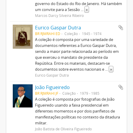
governo do Estado do Rio de Janeiro. Há também
um convite para a Sessão
...
»
Marcos Darcy Silveira Ribeiro
Eurico Gaspar Dutra
BR RJMRAHI ED
Coleção
1945 - 1974
A coleção é composta por uma variedade de
documentos referentes a Eurico Gaspar Dutra,
sendo a maior parte relacionada ao período em
que exerceu o mandato de presidente da
República. Entre os materiais, destacam-se
documentos sobre eventos nacionais e
...
»
Eurico Gaspar Dutra
João Figueiredo
BR RJMRAHI JF
Coleção
1979 - 1985
A coleção é composta por fotografias de João
Figueiredo usando a faixa presidencial em
diferentes momentos e por dois panfletos de
manifestações políticas no contexto da ditadura
militar.
João Batista de Oliveira Figueiredo