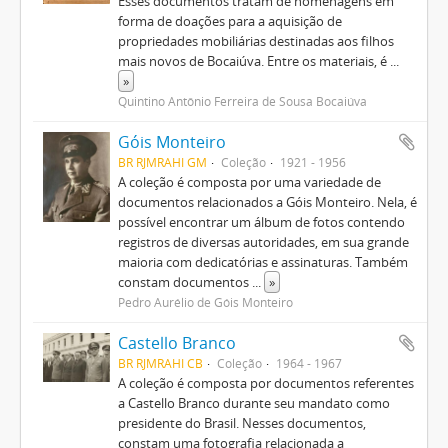
Esses documentos tratam de homenagens em
forma de doações para a aquisição de
propriedades mobiliárias destinadas aos filhos
mais novos de Bocaiúva. Entre os materiais, é
...
»
Quintino Antônio Ferreira de Sousa Bocaiúva
Góis Monteiro
BR RJMRAHI GM
Coleção
1921 - 1956
A coleção é composta por uma variedade de
documentos relacionados a Góis Monteiro. Nela, é
possível encontrar um álbum de fotos contendo
registros de diversas autoridades, em sua grande
maioria com dedicatórias e assinaturas. Também
constam documentos
...
»
Pedro Aurélio de Góis Monteiro
Castello Branco
BR RJMRAHI CB
Coleção
1964 - 1967
A coleção é composta por documentos referentes
a Castello Branco durante seu mandato como
presidente do Brasil. Nesses documentos,
constam uma fotografia relacionada a