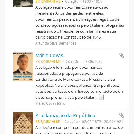
BR RJMRAHI AB
Coleção
1900 - 1955
A coleção reúne documentos relativos ao
Presidente Artur Bernardes, entre eles:
documentos pessoais, nomeações, registros de
condecorações recebidas pelo titular e fotografias
registrando o Presidente com familiares e sua
participação na Constituição de 1946.
Artur da Silva Bernardes
Mário Covas
BR RJMRAHI MC
Coleção
28/06/1989
A coleção é formada por documentos
relacionados à propaganda política da
candidatura de Mário Covas à Presidência da
República. Nela, é possível encontrar panfletos,
adesivos, cartazes e um livreto com o texto de um
discurso pronunciado pelo titular
...
»
Mário Covas Júnior
Proclamação da República
BR RJMRAHI RP
Coleção
02/02/1873 - 20/09/1921
A coleção é composta por documentos textuais e
visuais diversos referentes à Proclamação da