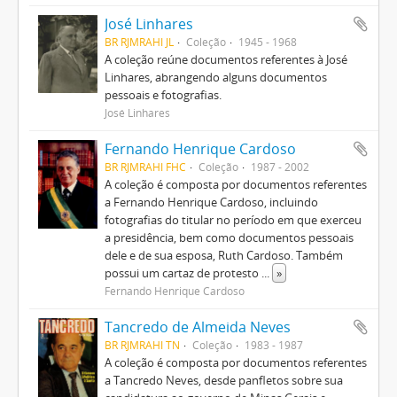
José Linhares
BR RJMRAHI JL
Coleção
1945 - 1968
A coleção reúne documentos referentes à José
Linhares, abrangendo alguns documentos
pessoais e fotografias.
José Linhares
Fernando Henrique Cardoso
BR RJMRAHI FHC
Coleção
1987 - 2002
A coleção é composta por documentos referentes
a Fernando Henrique Cardoso, incluindo
fotografias do titular no período em que exerceu
a presidência, bem como documentos pessoais
dele e de sua esposa, Ruth Cardoso. Também
possui um cartaz de protesto
...
»
Fernando Henrique Cardoso
Tancredo de Almeida Neves
BR RJMRAHI TN
Coleção
1983 - 1987
A coleção é composta por documentos referentes
a Tancredo Neves, desde panfletos sobre sua