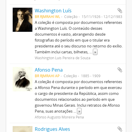
Washington Luís
BR RJMRAHI WL
Coleção
15/11/1926 - 12/12/1983
A coleção é composta por documentos referentes
a Washington Luís. O conteúdo desses
documentos é vasto, abrangendo desde
fotografias do período em que o titular era
presidente até o seu discurso no retorno do exílio.
Também inclui cartas, bilhetes,
...
»
Washington Luís Pereira de Souza
Afonso Pena
BR RJMRAHI AP
Coleção
1885 - 1909
A coleção é composta por documentos referentes
a Afonso Pena durante o período em que exerceu
o cargo de presidente da República, assim como
documentos relacionados ao período em que
governou Minas Gerais. Inclui retratos de Afonso
Pena, suas anotações
...
»
Afonso Augusto Moreira Pena
Rodrigues Alves