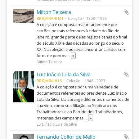
Milton Teixeira
BR RJMRAHI MT
Coleção
1808 - 1996
A coleção é composta majoritariamente por
cartões-postais referentes à cidade do Rio de
Janeiro; grande parte deles registra cenas do final
do século XIX e das décadas ao longo do século
XX. Na coleção, é possível encontrar cartões com
fotos de pontos
...
»
Milton Teixeira
Luiz Inácio Lula da Silva
BR RJMRAHI LS
Coleção
1948 - 2023
A coleção é composta por uma variedade de
documentos referentes ao presidente Luiz Inácio
Lula da Silva. Ela abrange diferentes momentos de
sua vida, como sua filiação ao Sindicato dos
Trabalhadores e ao Partido dos Trabalhadores,
materiais das campanhas
...
»
Luiz Inácio Lula da Silva
Fernando Collor de Mello