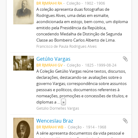
BR RJMRAHI RA
Coleção
1902 - 1906
A coleção apresenta duas fotografias de
Rodrigues Alves, uma delas em esmalte,
acondicionada em estojo, bem como, um diploma
emitido pela Presidência da República,
concedendo Medalha de Distinção de Segunda
Classe ao Bombeiro Carlos Alberto de Lima.
Francisco de Paula Rodrigues Alves
Getúlio Vargas
BR RJMRAHI GV
Coleção
1825 - 1999-08-24
A Coleção Getúlio Vargas reúne textos, discursos,
declarações, destacando-se: avaliações sobre o
governo Vargas; correspondência sobre assuntos
pessoais e políticos; documentos referentes à
nomeações, promoções e concessões de títulos; e
diplomas a
...
»
Getúlio Dornelles Vargas
Wenceslau Braz
BR RJMRAHI WB
Coleção
1914 - 1968
A série apresenta documentos da vida pessoal e