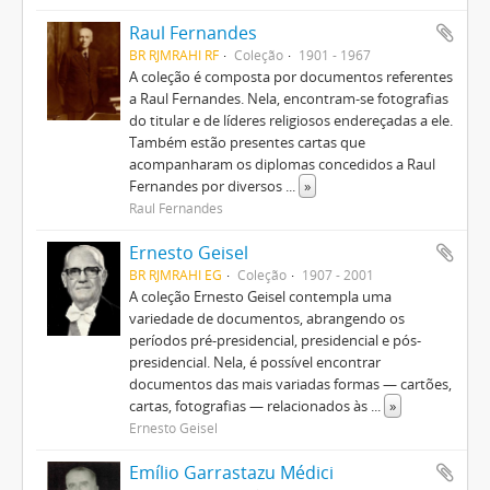
Raul Fernandes
BR RJMRAHI RF
Coleção
1901 - 1967
A coleção é composta por documentos referentes
a Raul Fernandes. Nela, encontram-se fotografias
do titular e de líderes religiosos endereçadas a ele.
Também estão presentes cartas que
acompanharam os diplomas concedidos a Raul
Fernandes por diversos
...
»
Raul Fernandes
Ernesto Geisel
BR RJMRAHI EG
Coleção
1907 - 2001
A coleção Ernesto Geisel contempla uma
variedade de documentos, abrangendo os
períodos pré-presidencial, presidencial e pós-
presidencial. Nela, é possível encontrar
documentos das mais variadas formas — cartões,
cartas, fotografias — relacionados às
...
»
Ernesto Geisel
Emílio Garrastazu Médici