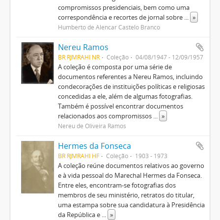
compromissos presidenciais, bem como uma
correspondência e recortes de jornal sobre
...
»
Humberto de Alencar Castelo Branco
Nereu Ramos
BR RJMRAHI NR
Coleção
04/08/1947 - 12/09/1957
A coleção é composta por uma série de
documentos referentes a Nereu Ramos, incluindo
condecorações de instituições políticas e religiosas
concedidas a ele, além de algumas fotografias.
Também é possível encontrar documentos
relacionados aos compromissos
...
»
Nereu de Oliveira Ramos
Hermes da Fonseca
BR RJMRAHI HF
Coleção
1903 - 1973
A coleção reúne documentos relativos ao governo
e à vida pessoal do Marechal Hermes da Fonseca.
Entre eles, encontram-se fotografias dos
membros de seu ministério, retratos do titular,
uma estampa sobre sua candidatura à Presidência
da República e
...
»