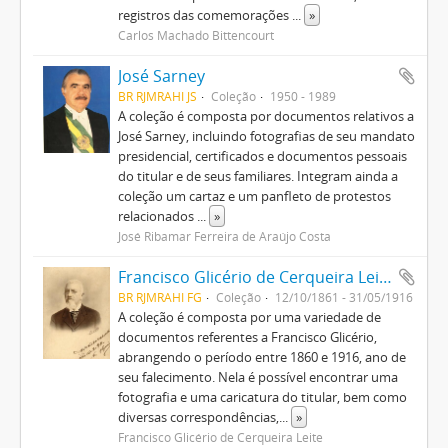
registros das comemorações
...
»
Carlos Machado Bittencourt
José Sarney
BR RJMRAHI JS
Coleção
1950 - 1989
A coleção é composta por documentos relativos a
José Sarney, incluindo fotografias de seu mandato
presidencial, certificados e documentos pessoais
do titular e de seus familiares. Integram ainda a
coleção um cartaz e um panfleto de protestos
relacionados
...
»
José Ribamar Ferreira de Araújo Costa
Francisco Glicério de Cerqueira Leite
BR RJMRAHI FG
Coleção
12/10/1861 - 31/05/1916
A coleção é composta por uma variedade de
documentos referentes a Francisco Glicério,
abrangendo o período entre 1860 e 1916, ano de
seu falecimento. Nela é possível encontrar uma
fotografia e uma caricatura do titular, bem como
diversas correspondências,
...
»
Francisco Glicério de Cerqueira Leite