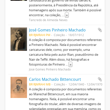
candidatura ao governo de Minas Gerais e,
posteriormente, à Presidência da República, até
homenagens após sua morte. Também é possível
encontrar, na coleção,
...
»
Tancredo de Almeida Neves
José Gomes Pinheiro Machado
BR RJMRAHI PM
Coleção
18/07/1912
A coleção é composta por documentos referentes
a Pinheiro Machado. Nela é possível encontrar
caricaturas dele, como, por exemplo, uma
caricatura feita pelo autor Rian, pseudônimo de
Nair de Teffé. Além disso, há fotografias e
fotopinturas de Pinheiro
...
»
José Gomes Pinheiro Machado
Carlos Machado Bittencourt
BR RJMRAHI MB
Coleção
12/04/1940 - 12/04/1970
A coleção é composta por documentos referentes
ao Marechal Bittencourt, em sua maioria
homenagens. Nela, é possível encontrar uma
fotografia do titular, além de diversas imagens de
solenidades prestadas em sua memória, como os