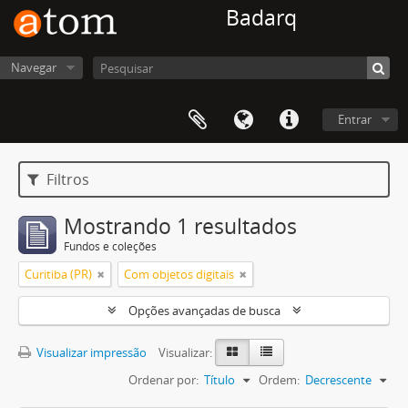
Badarq
Navegar
Entrar
Filtros
Mostrando 1 resultados
Fundos e coleções
Curitiba (PR)
Com objetos digitais
Opções avançadas de busca
Visualizar impressão
Visualizar:
Ordenar por:
Título
Ordem:
Decrescente