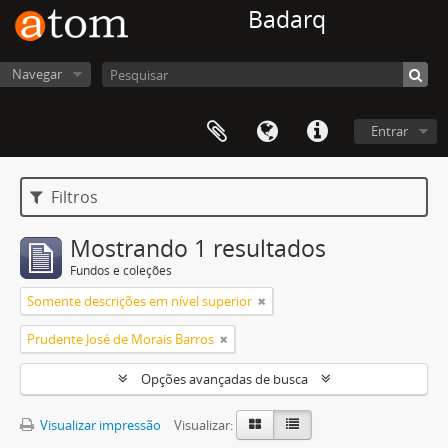
Badarq
Navegar
Entrar
Filtros
Mostrando 1 resultados
Fundos e coleções
Somente descrições em nível superior
Prudente José de Morais Barros
Opções avançadas de busca
Visualizar impressão
Visualizar: