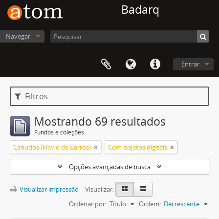
Badarq
Navegar
Entrar
Filtros
Mostrando 69 resultados
Fundos e coleções
Canudos (Flávio de Barros)
Com objetos digitais
Opções avançadas de busca
Visualizar impressão
Visualizar:
Ordenar por:
Título
Ordem:
Decrescente