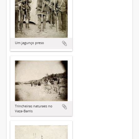
Um jagunço preso
Trincheiras naturaes no
Vaza-Barris