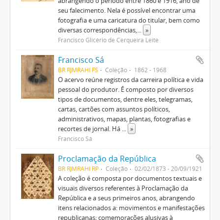
abrangendo o período entre 1860 e 1916, ano de
seu falecimento. Nela é possível encontrar uma
fotografia e uma caricatura do titular, bem como
diversas correspondências,
...
»
Francisco Glicério de Cerqueira Leite
Francisco Sá
BR RJMRAHI FS
Coleção
1862 - 1968
O acervo reúne registros da carreira política e vida
pessoal do produtor. É composto por diversos
tipos de documentos, dentre eles, telegramas,
cartas, cartões com assuntos políticos,
administrativos, mapas, plantas, fotografias e
recortes de jornal. Há
...
»
Francisco Sá
Proclamação da República
BR RJMRAHI RP
Coleção
02/02/1873 - 20/09/1921
A coleção é composta por documentos textuais e
visuais diversos referentes à Proclamação da
República e a seus primeiros anos, abrangendo
itens relacionados a: movimentos e manifestações
republicanas; comemorações alusivas à