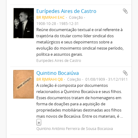
Eurípedes Aires de Castro
BR RJMRAHI EAC
Coleção
1908-10-28 - 1985-12-31
Reúne documentação textual e oral referente à
trajetória do titular como líder sindical dos
metalúrgicos e seus depoimentos sobre a
evolução do movimento sindical nesse período,
política e assuntos gerais.
Eurípedes Aires de Castro
Quintino Bocaiúva
BR RJMRAHI QB
Coleção
01/08/1909 - 31/12/1911
A coleção é composta por documentos
relacionados a Quintino Bocaiúva e seus filhos.
Esses documentos tratam de homenagens em
forma de doações para a aquisição de
propriedades mobiliárias destinadas aos filhos
mais novos de Bocaiúva. Entre os materiais, é
...
»
Quintino Antônio Ferreira de Sousa Bocaiúva