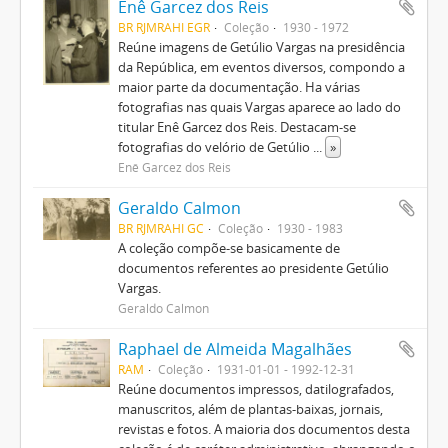
Enê Garcez dos Reis
BR RJMRAHI EGR
Coleção
1930 - 1972
Reúne imagens de Getúlio Vargas na presidência
da República, em eventos diversos, compondo a
maior parte da documentação. Ha várias
fotografias nas quais Vargas aparece ao lado do
titular Enê Garcez dos Reis. Destacam-se
fotografias do velório de Getúlio
...
»
Enê Garcez dos Reis
Geraldo Calmon
BR RJMRAHI GC
Coleção
1930 - 1983
A coleção compõe-se basicamente de
documentos referentes ao presidente Getúlio
Vargas.
Geraldo Calmon
Raphael de Almeida Magalhães
RAM
Coleção
1931-01-01 - 1992-12-31
Reúne documentos impressos, datilografados,
manuscritos, além de plantas-baixas, jornais,
revistas e fotos. A maioria dos documentos desta