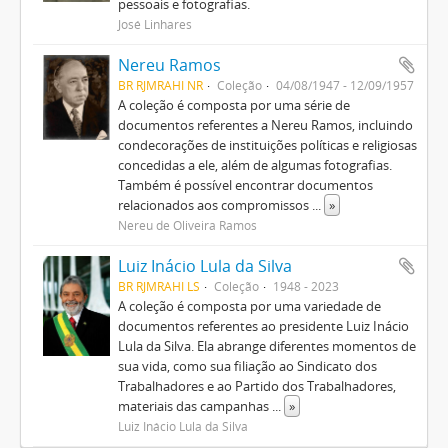
pessoais e fotografias.
José Linhares
Nereu Ramos
BR RJMRAHI NR
Coleção
04/08/1947 - 12/09/1957
A coleção é composta por uma série de
documentos referentes a Nereu Ramos, incluindo
condecorações de instituições políticas e religiosas
concedidas a ele, além de algumas fotografias.
Também é possível encontrar documentos
relacionados aos compromissos
...
»
Nereu de Oliveira Ramos
Luiz Inácio Lula da Silva
BR RJMRAHI LS
Coleção
1948 - 2023
A coleção é composta por uma variedade de
documentos referentes ao presidente Luiz Inácio
Lula da Silva. Ela abrange diferentes momentos de
sua vida, como sua filiação ao Sindicato dos
Trabalhadores e ao Partido dos Trabalhadores,
materiais das campanhas
...
»
Luiz Inácio Lula da Silva