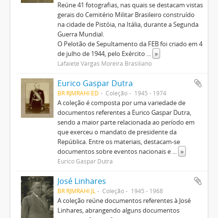
Reúne 41 fotografias, nas quais se destacam vistas
gerais do Cemitério Militar Brasileiro construído
na cidade de Pistóia, na Itália, durante a Segunda
Guerra Mundial.
O Pelotão de Sepultamento da FEB foi criado em 4
de julho de 1944, pelo Exército
...
»
Lafaiete Vargas Moreira Brasiliano
Eurico Gaspar Dutra
BR RJMRAHI ED
Coleção
1945 - 1974
A coleção é composta por uma variedade de
documentos referentes a Eurico Gaspar Dutra,
sendo a maior parte relacionada ao período em
que exerceu o mandato de presidente da
República. Entre os materiais, destacam-se
documentos sobre eventos nacionais e
...
»
Eurico Gaspar Dutra
José Linhares
BR RJMRAHI JL
Coleção
1945 - 1968
A coleção reúne documentos referentes à José
Linhares, abrangendo alguns documentos