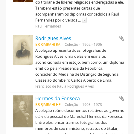
do titular e de líderes religiosos endereçadas a ele.
Também estão presentes cartas que
acompanharam os diplomas concedidos a Raul
Fernandes por diversos
...
»
Raul Fernandes
Rodrigues Alves
BR RJMRAHI RA
Coleção
1902 - 1906
A coleção apresenta duas fotografias de
Rodrigues Alves, uma delas em esmalte,
acondicionada em estojo, bem como, um diploma
emitido pela Presidência da República,
concedendo Medalha de Distinção de Segunda
Classe ao Bombeiro Carlos Alberto de Lima.
Francisco de Paula Rodrigues Alves
Hermes da Fonseca
BR RJMRAHI HF
Coleção
1903 - 1973
A coleção reúne documentos relativos ao governo
e à vida pessoal do Marechal Hermes da Fonseca.
Entre eles, encontram-se fotografias dos
membros de seu ministério, retratos do titular,