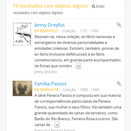
74 resultados com objetos digitais
Exibir
resultados com objetos digitais
Jenny Dreyfus
BR RJMRAHI JD
Coleção
1751 - 1986
Reúnem-se, nesta coleção, ex-libris nacionais e
estrangeiros de diversas personalidades e
entidades coletivas. Existem, também, provas de
ex-libris (inclusive defeituosas) e ex-libris
comemorativos, em grande parte acompanhados
de fichas que contêm
...
»
Jenny Dreyfus
Família Passos
BR RJMRAHI FP
Coleção
1806 - 1960
A série Pereira Passos é composta em sua maioria
de correspondências particulares de Pereira
Passos, sua mulher e seus filhos. Há também uma
grande quantidade de cartas de terceiros, como
Barão do Rio Branco, Ferreira Rosa e outros. São
cartas de
...
»
Francisco Pereira Passos