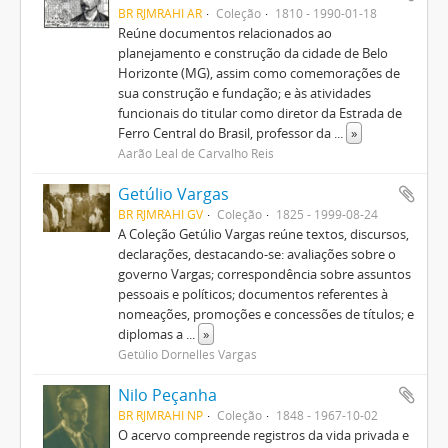
BR RJMRAHI AR
Coleção
1810 - 1990-01-18
Reúne documentos relacionados ao
planejamento e construção da cidade de Belo
Horizonte (MG), assim como comemorações de
sua construção e fundação; e às atividades
funcionais do titular como diretor da Estrada de
Ferro Central do Brasil, professor da
...
»
Aarão Leal de Carvalho Reis
Getúlio Vargas
BR RJMRAHI GV
Coleção
1825 - 1999-08-24
A Coleção Getúlio Vargas reúne textos, discursos,
declarações, destacando-se: avaliações sobre o
governo Vargas; correspondência sobre assuntos
pessoais e políticos; documentos referentes à
nomeações, promoções e concessões de títulos; e
diplomas a
...
»
Getúlio Dornelles Vargas
Nilo Peçanha
BR RJMRAHI NP
Coleção
1848 - 1967-10-02
O acervo compreende registros da vida privada e