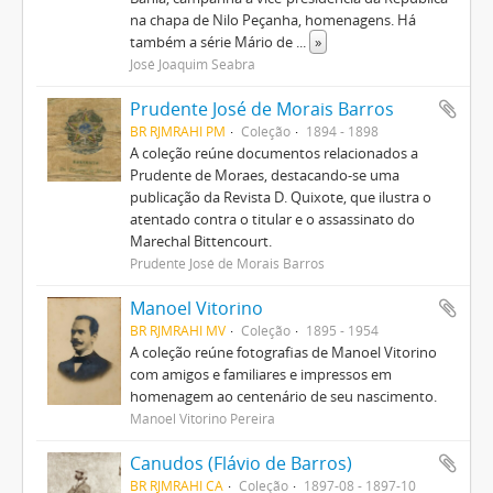
na chapa de Nilo Peçanha, homenagens. Há
também a série Mário de
...
»
José Joaquim Seabra
Prudente José de Morais Barros
BR RJMRAHI PM
Coleção
1894 - 1898
A coleção reúne documentos relacionados a
Prudente de Moraes, destacando-se uma
publicação da Revista D. Quixote, que ilustra o
atentado contra o titular e o assassinato do
Marechal Bittencourt.
Prudente José de Morais Barros
Manoel Vitorino
BR RJMRAHI MV
Coleção
1895 - 1954
A coleção reúne fotografias de Manoel Vitorino
com amigos e familiares e impressos em
homenagem ao centenário de seu nascimento.
Manoel Vitorino Pereira
Canudos (Flávio de Barros)
BR RJMRAHI CA
Coleção
1897-08 - 1897-10