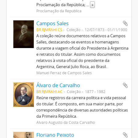
Proclamação da República;
...
»
Proclamação da República
Campos Sales
BR RJMRAHI CS
Coleção
12/07/1873 - 01/11/1900
A coleção reúne documentos relativos a Campos
Salles, destacando-se eventos e homenagens
durante a viagem oficial do Presidente à Argentina
e retratos do titular. Assim como documentos
relativos à visita oficial do presidente da
Argentina, General Julio Roca, ao Brasil.
Manuel Ferraz de Campos Sales
Álvaro de Carvalho
BR RJMRAHI AC
Coleção
1877 - 1982
Reúne registros da carreira política e vida pessoal
do titular. É composto, em sua maior parte, por
correspondência de diversas autoridades políticas
da Primeira República.
Álvaro Augusto da Costa Carvalho
Floriano Peixoto