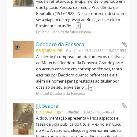
visuais retratando, principalmente, o período em
que Epitácio Pessoa exerceu a Presidência da
República (1919-1922). Nesse contexto, destacam-
se: a viagem de regresso ao Brasil, ao ser eleito
Presidente, ocasião
...
»
Epitácio Lindolfo da Silva Pessoa
Deodoro da Fonseca
BR RJMRAHI DF
Coleção
15/11/1889 - 10/05/1954
A coleção é composta por documentos relativos
ao Marechal Deodoro da Fonseca. Grande parte
do acervo consiste em correspondências, tanto
escritas por Deodoro quanto referentes a ele,
além de homenagens prestadas ao titular por
ocasião de seu aniversário
...
»
Manuel Deodoro da Fonseca
J.J. Seabra
BR RJMRAHI JJS
Coleção
1892 - 1985-08-21
A documentação apresenta vários aspectos e
fases da vida pública do titular – exílio em Cucuí,
no Alto Amazonas, eleições governamentais na
Bahia, campanha à vice-presidência da República