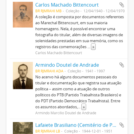
Carlos Machado Bittencourt
BR RJMRAHI MB
Coleção
12/04/1940 - 12/04/1970
A coleção é composta por documentos referentes
ao Marechal Bittencourt, em sua maioria
homenagens. Nela, é possível encontrar uma
fotografia do titular, além de diversas imagens de
solenidades prestadas em sua memória, como os
registros das comemorações
...
»
Carlos Machado Bittencourt
Armindo Doutel de Andrade
BR RJMRAHI ADA
Coleção
1941 - 1997
No acervo há alguns documentos pessoais do
titular e documentação que registra sua atuação
política – assim como a atuação de outros
políticos do PTB (Partido Trabalhista Brasileiro) e
do PDT (Partido Democrático Trabalhista). Entre
os assuntos abordados,
...
»
Armindo Marcílio Doutel de Andrade
Lafaiete Brasiliano (Cemitério de Pistoia)
BR RJMRAHI LB
Coleção
1944-12-01 - 1951