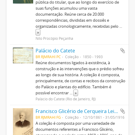
pública do titular, que ao longo do exercício de
suas funções acumulou uma vasta
documentação. Reúne cerca de 20.000
correspondências, divididas em dossiês e
organizadas cronologicamente, recebidas pelo
...
»
Nilo Procópio Peçanha
Palácio do Catete
BR RJMRAHI PC
Coleção
1850 - 1993
Reúne documentos ligados à existência, à
construção e às intervenções que o prédio sofreu
ao longo de sua história. A coleção é composta,
principalmente, de contas e recibos da construção
do Palácio e plantas do edifício. Também é
possível encontrar
...
»
Palácio do Catete (Rio de Janeiro, RJ)
Francisco Glicério de Cerqueira Leite
BR RJMRAHI FG
Coleção
12/10/1861 - 31/05/1916
A coleção é composta por uma variedade de
documentos referentes a Francisco Glicério,