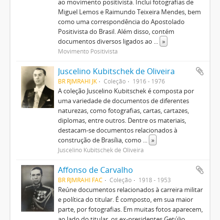
ao movimento positivista. Inclui fotografias de
Miguel Lemos e Raimundo Teixeira Mendes, bem
como uma correspondência do Apostolado
Positivista do Brasil. Além disso, contém
documentos diversos ligados ao
...
»
Movimento Positivista
Juscelino Kubitschek de Oliveira
BR RJMRAHI JK
Coleção
1916 - 1976
A coleção Juscelino Kubitschek é composta por
uma variedade de documentos de diferentes
naturezas, como fotografias, cartas, cartazes,
diplomas, entre outros. Dentre os materiais,
destacam-se documentos relacionados à
construção de Brasília, como
...
»
Juscelino Kubitschek de Oliveira
Affonso de Carvalho
BR RJMRAHI FAC
Coleção
1918 - 1953
Reúne documentos relacionados à carreira militar
e política do titular. É composto, em sua maior
parte, por fotografias. Em muitas fotos aparecem,
ao lado do titular, os ex-presidentes Getúlio