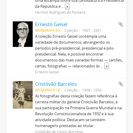
uma estampa sobre sua candidatura à Presidência
da República e
...
»
Hermes Rodrigues da Fonseca
Ernesto Geisel
BR RJMRAHI EG
Coleção
1907 - 2001
A coleção Ernesto Geisel contempla uma
variedade de documentos, abrangendo os
períodos pré-presidencial, presidencial e pós-
presidencial. Nela, é possível encontrar
documentos das mais variadas formas — cartões,
cartas, fotografias — relacionados às
...
»
Ernesto Geisel
Cristóvão Barcelos
BR RJMRAHI CB
Coleção
1908 - 1950
As fotografias desta coleção fazem referência à
carreira militar do general Cristóvão Barcelos, à
sua participação na Primeira Guerra Mundial e na
Revolução Constitucionalista de 1932 e à sua
atividade política. Destacam-se também
homenagens prestadas ao titular.
Cristóvão de Castro Barcelos