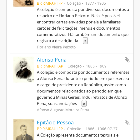
BR RJMRAHI FP
Coleção
1877 - 1905
A coleção é composta por diversos documentos a
respeito de Floriano Peixoto. Nela, é possível
encontrar cartas enviadas por ele a familiares,
cartões de felicitações, menus e documentos
comemorativos. Há também um documento que
registra a descrição da
...
»
Floriano Vieira Peixoto
Afonso Pena
BR RJMRAHI AP
Coleção
1885 - 1909
A coleção é composta por documentos referentes
a Afonso Pena durante o período em que exerceu
o cargo de presidente da República, assim como
documentos relacionados ao período em que
governou Minas Gerais. Inclui retratos de Afonso
Pena, suas anotações
...
»
Afonso Augusto Moreira Pena
Epitácio Pessoa
BR RJMRAHI EP
Coleção
1886 - 1966-07-27
A Coleção apresenta documentos textuais e