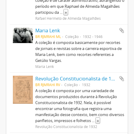
coleção é de caráter administrativo, abrangendo o
período em que Raphael de Almeida Magalhães
participou da
...
»
Rafael Hermeto de Almeida Magalhães
Maria Lenk
BR RJMRAHI ML
Coleção
1932 - 1946
A coleção é composta basicamente por recortes
de jornais e revistas sobre a carreira esportiva de
Maria Lenk, bem como recortes referentes a
Getúlio Vargas.
Maria Lenk
Revolução Constitucionalista de 1932
BR RJMRAHI RV
Coleção
1932
A coleção é composta por uma variedade de
documentos produzidos durante à Revolução
Constitucionalista de 1932. Nela, é possível
encontrar uma fotografia que registra uma
manifestação desse contexto, bem como diversos
panfletos, impressos e folhetos
...
»
Revolução Constitucionalista de 1932