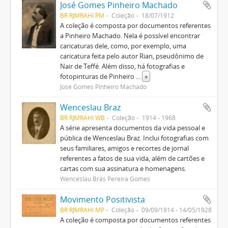
José Gomes Pinheiro Machado
BR RJMRAHI PM
Coleção
18/07/1912
A coleção é composta por documentos referentes
a Pinheiro Machado. Nela é possível encontrar
caricaturas dele, como, por exemplo, uma
caricatura feita pelo autor Rian, pseudônimo de
Nair de Teffé. Além disso, há fotografias e
fotopinturas de Pinheiro
...
»
José Gomes Pinheiro Machado
Wenceslau Braz
BR RJMRAHI WB
Coleção
1914 - 1968
A série apresenta documentos da vida pessoal e
pública de Wenceslau Braz. Inclui fotografias com
seus familiares, amigos e recortes de jornal
referentes a fatos de sua vida, além de cartões e
cartas com sua assinatura e homenagens.
Wenceslau Brás Pereira Gomes
Movimento Positivista
BR RJMRAHI MP
Coleção
09/09/1914 - 14/05/1928
A coleção é composta por documentos referentes