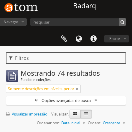
Badarq
Navegar
Entrar
Filtros
Mostrando 74 resultados
Fundos e coleções
Somente descrições em nível superior
Opções avançadas de busca
Visualizar impressão
Visualizar:
Ordenar por:
Data inicial
Ordem:
Crescente