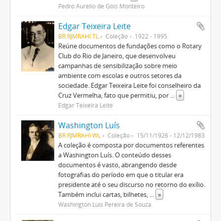
Pedro Aurélio de Góis Monteiro
Edgar Teixeira Leite
BR RJMRAHI TL
Coleção
1922 - 1995
Reúne documentos de fundações como o Rotary
Club do Rio de Janeiro, que desenvolveu
campanhas de sensibilização sobre meio
ambiente com escolas e outros setores da
sociedade. Edgar Teixeira Leite foi conselheiro da
Cruz Vermelha, fato que permitiu, por
...
»
Edgar Teixeira Leite
Washington Luís
BR RJMRAHI WL
Coleção
15/11/1926 - 12/12/1983
A coleção é composta por documentos referentes
a Washington Luís. O conteúdo desses
documentos é vasto, abrangendo desde
fotografias do período em que o titular era
presidente até o seu discurso no retorno do exílio.
Também inclui cartas, bilhetes,
...
»
Washington Luís Pereira de Souza