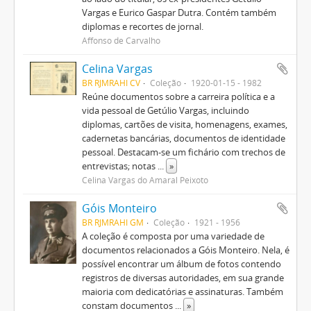
Vargas e Eurico Gaspar Dutra. Contém também
diplomas e recortes de jornal.
Affonso de Carvalho
Celina Vargas
BR RJMRAHI CV
Coleção
1920-01-15 - 1982
Reúne documentos sobre a carreira política e a
vida pessoal de Getúlio Vargas, incluindo
diplomas, cartões de visita, homenagens, exames,
cadernetas bancárias, documentos de identidade
pessoal. Destacam-se um fichário com trechos de
entrevistas; notas
...
»
Celina Vargas do Amaral Peixoto
Góis Monteiro
BR RJMRAHI GM
Coleção
1921 - 1956
A coleção é composta por uma variedade de
documentos relacionados a Góis Monteiro. Nela, é
possível encontrar um álbum de fotos contendo
registros de diversas autoridades, em sua grande
maioria com dedicatórias e assinaturas. Também
constam documentos
...
»