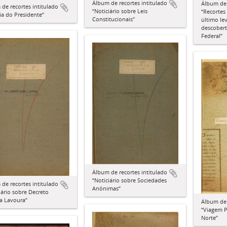
Álbum de recortes intitulado
Álbum de 
de recortes intitulado
“Noticiário sobre Leis
“Recortes
ia do Presidente”
Constitucionais"
último le
descobert
Federal”
Álbum de recortes intitulado
“Notíciário sobre Sociedades
de recortes intitulado
Anônimas”
iário sobre Decreto
a Lavoura”
Álbum de 
“Viagem P
Norte”