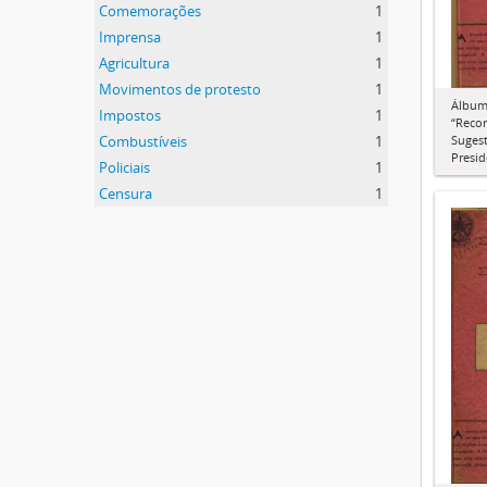
Comemorações
1
Imprensa
1
Agricultura
1
Movimentos de protesto
1
Álbum 
Impostos
1
“Recor
Combustíveis
1
Sugest
Presid
Policiais
1
Censura
1