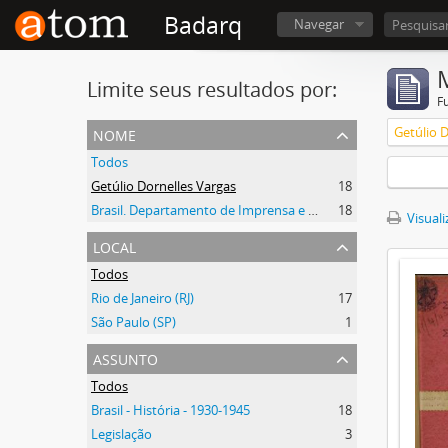
Badarq
Navegar
Limite seus resultados por:
F
nome
Getúlio 
Todos
Getúlio Dornelles Vargas
18
Brasil. Departamento de Imprensa e Propaganda
18
Visuali
local
Todos
Rio de Janeiro (RJ)
17
São Paulo (SP)
1
assunto
Todos
Brasil - História - 1930-1945
18
Legislação
3