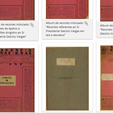
Álbum de recortes intitulado
de recortes intitulado
Álbum de 
“Recortes referentes ao Sr
tes de Apelos e
“Recortes 
Presidente Getúlio Vargas em
ões dirigidos ao Sr
Getúlio V
leis e decretos”
ente Getúlio Vargas”