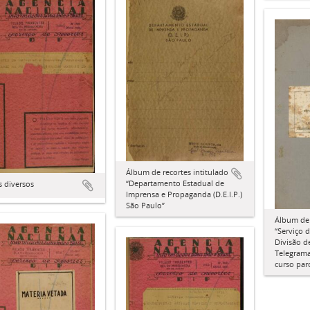
Álbum de recortes intitulado
“Departamento Estadual de
 diversos
Imprensa e Propaganda (D.E.I.P.)
São Paulo”
Álbum de 
“Serviço d
Divisão d
Telegrama
curso par