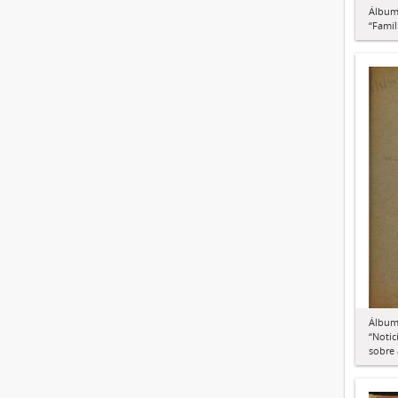
Álbum 
“Famíl
Álbum 
“Notic
sobre 