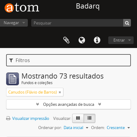
Badarq
Navegar
Entrar
Filtros
Mostrando 73 resultados
Fundos e coleções
Canudos (Flávio de Barros)
Opções avançadas de busca
Visualizar impressão
Visualizar:
Ordenar por:
Data inicial
Ordem:
Crescente