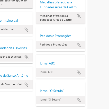
anifestando apoio ao
Medalhas oferecidas a
rno
Eurípedes Aires de Castro
Medalhas oferecidas a
Eurípedes Aires de Castro
 Intelectual
Intelectual
Pedidos e Promoções
Pedidos e Promoções
ondências Diversas
dências Diversas
Jornal ABC
Jornal ABC
ão de Santo Antônio
o de Santo Antônio
Jornal “O Século”
Jornal “O Século”