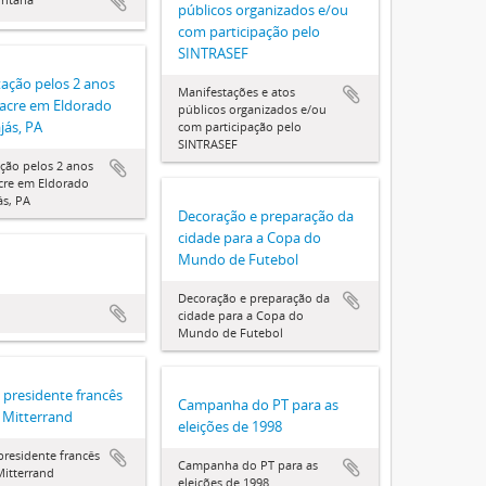
públicos organizados e/ou
com participação pelo
SINTRASEF
ação pelos 2 anos
Manifestações e atos
acre em Eldorado
públicos organizados e/ou
jás, PA
com participação pelo
SINTRASEF
ção pelos 2 anos
cre em Eldorado
ás, PA
Decoração e preparação da
cidade para a Copa do
Mundo de Futebol
Decoração e preparação da
cidade para a Copa do
Mundo de Futebol
o presidente francês
Campanha do PT para as
 Mitterrand
eleições de 1998
 presidente francês
Campanha do PT para as
Mitterrand
eleições de 1998