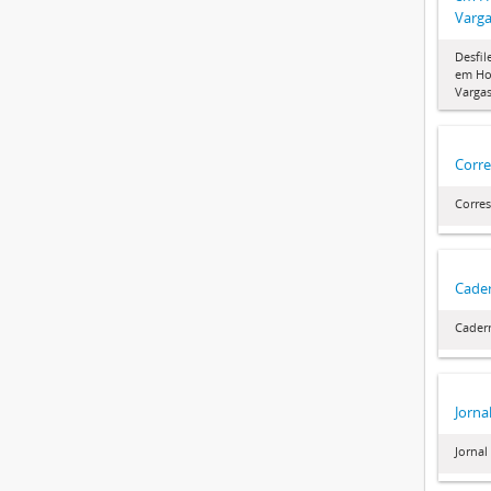
Varg
Desfil
em Ho
Varga
Corre
Corre
Cader
Cader
Jorna
Jornal