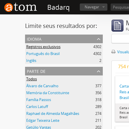
Badarq
Navegar
Limite seus resultados por:
F
idioma
Registros exclusivos
4302
Visuali
Português do Brasil
4302
Inglês
2
754 
parte de
Todos
Álvaro de Carvalho
377
Carta
Reis 
Memória da Constituinte
356
Brasil
Família Passos
318
Carlos Latuff
289
Carta 
Reis a
Raphael de Almeida Magalhães
274
Brasil
Edgar Teixeira Leite
211
Getúlio Vargas
202