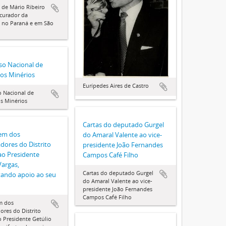
 de Mário Ribeiro
curador da
 no Paraná e em São
so Nacional de
os Minérios
Eurípedes Aires de Castro
 Nacional de
s Minérios
Cartas do deputado Gurgel
em dos
do Amaral Valente ao vice-
dores do Distrito
presidente João Fernandes
ao Presidente
Campos Café Filho
Vargas,
Cartas do deputado Gurgel
tando apoio ao seu
do Amaral Valente ao vice-
presidente João Fernandes
Campos Café Filho
m dos
ores do Distrito
o Presidente Getúlio