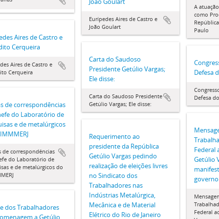
João Goulart
A atuação
como Pro
Eurípedes Aires de Castro e
República
João Goulart
Paulo
edes Aires de Castro e
ito Cerqueira
Carta do Saudoso
Congres
des Aires de Castro e
Presidente Getúlio Vargas;
Defesa d
ito Cerqueira
Ele disse:
Congresso
Carta do Saudoso Presidente
Defesa do
s de correspondências
Getúlio Vargas; Ele disse:
efe do Laboratório de
isas e de metalúrgicos
Mensag
TIMMMERJ
Requerimento ao
Trabalha
presidente da República
Federal 
s de correspondências
Getúlio Vargas pedindo
Getúlio 
efe do Laboratório de
realização de eleições livres
sas e de metalúrgicos do
manifes
MMERJ
no Sindicato dos
governo
Trabalhadores nas
Indústrias Metalúrgica,
Mensage
Trabalhad
Mecânica e de Material
le dos Trabalhadores
Federal a
Elétrico do Rio de Janeiro
omenagem a Getúlio