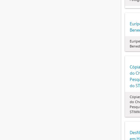
Euríp
Bened
Eurípe
Bened
Cópia
do Ch
Pesqu
do S
Cópia
do Ch
Pesqui
STIM
Desfi
em H