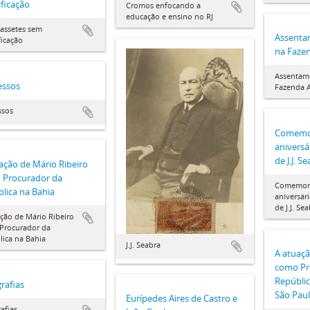
ificação
Cromos enfocando a
educação e ensino no RJ
cassetes sem
Assenta
ficação
na Faze
Assentam
essos
Fazenda 
ssos
Comemo
aniversá
de J.J. S
ação de Mário Ribeiro
 Procurador da
Comemor
lica na Bahia
aniversár
de J.J. Se
ção de Mário Ribeiro
Procurador da
ica na Bahia
J.J. Seabra
A atuaçã
como Pr
Repúbli
rafias
São Pau
Eurípedes Aires de Castro e
afias