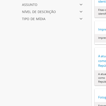
ident
assunto
nível de descrição
Fitas-
identi
tipo de mídia
Impr
Impre
A atu
como
Repúb
A atua
como 
Repúbl
Fotog
Fotogr