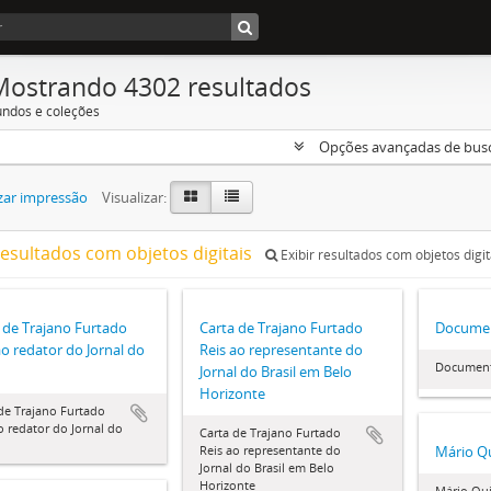
Mostrando 4302 resultados
undos e coleções
Opções avançadas de bus
zar impressão
Visualizar:
resultados com objetos digitais
Exibir resultados com objetos digit
 de Trajano Furtado
Carta de Trajano Furtado
Documen
ao redator do Jornal do
Reis ao representante do
Document
Jornal do Brasil em Belo
Horizonte
de Trajano Furtado
o redator do Jornal do
Carta de Trajano Furtado
Reis ao representante do
Mário Q
Jornal do Brasil em Belo
Horizonte
Mário Qu