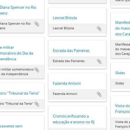
Diana Spencer no Rio
neiro
Leonel Brizola
Manifest
Diana Spencer no Rio
do mass
eiro
Leonel Brizola
dos Cara
Manifesta
e militar
do massa
Estrada das Paineiras
morativo do Dia da
dos Caraj
pendência
Estrada das Paineiras
e militar comemorativo
Slides
a da Independência
Fazenda Annoni
Slides
tro "Tribunal da Terra"
Fazenda Annoni
ro "Tribunal da Terra"
Visita d
François
Cromos enfocando a
educação e ensino no RJ
Visita do
-cassetes sem
François 