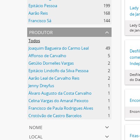
Epitácio Pessoa
199
Lady 
Aarão Reis
168
de Ja
Francisco Sá
144
Lady 
produtor
de Jan
Todos
Joaquim Bagueira do Carmo Leal
49
Desfil
Affonso de Carvalho
5
come
Getúlio Dornelles Vargas
2
Inde
Epitácio Lindolfo da Silva Pessoa
2
Desfil
Aarão Leal de Carvalho Reis
2
do Di
Jenny Dreyfus
1
Álvaro Augusto da Costa Carvalho
1
Encon
Celina Vargas do Amaral Peixoto
1
Francisco de Paula Rodrigues Alves
1
Encont
Cristóvão de Castro Barcelos
1
nome
local
Fitas