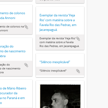
mento de colonos
Exemplar da revista ‘Veja
nda Annoni
Rio’ com matéria sobre a
Favela Rio das Pedras, em
ento de colonos na
Jacarepaguá.
Annoni
Exemplar da revista ‘Veja Rio’
com matéria sobre a Favela
ração do
Rio das Pedras, em Jacarepaguá.
rio de nascimento
eabra
“Silêncio inexplicável”
ação do
io de nascimento
“Silêncio inexplicável”
abra
o de Mário Ribeiro
ocurador da
ca no Paraná e em
lo