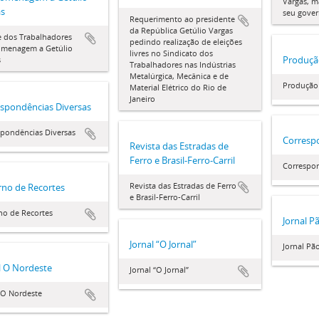
Vargas, m
as
seu gove
Requerimento ao presidente
da República Getúlio Vargas
e dos Trabalhadores
pedindo realização de eleições
menagem a Getúlio
livres no Sindicato dos
Produção
s
Trabalhadores nas Indústrias
Metalúrgica, Mecânica e de
Produção 
Material Elétrico do Rio de
Janeiro
spondências Diversas
spondências Diversas
Corresp
Revista das Estradas de
Ferro e Brasil-Ferro-Carril
Correspon
Revista das Estradas de Ferro
no de Recortes
e Brasil-Ferro-Carril
no de Recortes
Jornal P
Jornal “O Jornal”
Jornal Pã
l O Nordeste
Jornal “O Jornal”
 O Nordeste