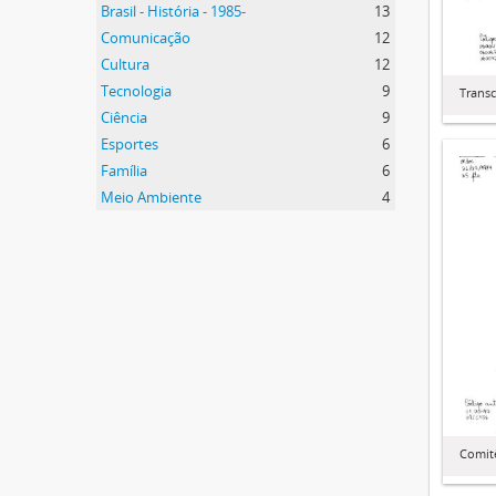
Brasil - História - 1985-
13
Comunicação
12
Cultura
12
Tecnologia
9
Transc
Ciência
9
Esportes
6
Família
6
Meio Ambiente
4
Comit