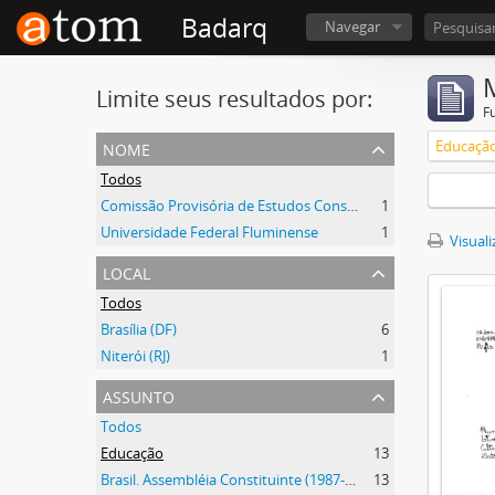
Badarq
Navegar
Limite seus resultados por:
F
nome
Educaçã
Todos
Comissão Provisória de Estudos Constitucionais (CEC)
1
Universidade Federal Fluminense
1
Visuali
local
Todos
Brasília (DF)
6
Niterói (RJ)
1
assunto
Todos
Educação
13
Brasil. Assembléia Constituinte (1987-1988)
13