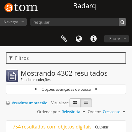
Badarq
Navegar
Entrar
Filtros
Mostrando 4302 resultados
Fundos e coleções
Opções avançadas de busca
Visualizar impressão
Visualizar:
Ordenar por:
Relevância
Ordem:
Crescente
754 resultados com objetos digitais
Exibir