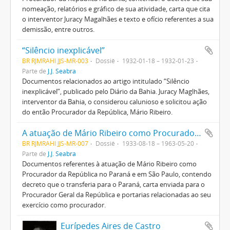
nomeação, relatórios e gráfico de sua atividade, carta que cita
o interventor Juracy Magalhães e texto e ofício referentes a sua
demissão, entre outros.
“Silêncio inexplicável”
BR RJMRAHI JJS-MR-003
Dossiê
1932-01-18 – 1932-01-23
Parte de
J.J. Seabra
Documentos relacionados ao artigo intitulado “Silêncio
inexplicável”, publicado pelo Diário da Bahia. Juracy Maglhães,
interventor da Bahia, o considerou calunioso e solicitou ação
do então Procurador da República, Mário Ribeiro.
A atuação de Mário Ribeiro como Procurador da República no Paraná e em São Paulo
BR RJMRAHI JJS-MR-007
Dossiê
1933-08-18 – 1963-05-20
Parte de
J.J. Seabra
Documentos referentes à atuação de Mário Ribeiro como
Procurador da República no Paraná e em São Paulo, contendo
decreto que o transferia para o Paraná, carta enviada para o
Procurador Geral da República e portarias relacionadas ao seu
exercício como procurador.
Eurípedes Aires de Castro