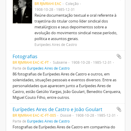
BR RJMRAHI EAC
Coleção
1908-10-28 - 1985-12-31
Reúne documentação textual e oral referente à
trajetória do titular como líder sindical dos
metalúrgicos e seus depoimentos sobre a
evolução do movimento sindical nesse período,
política e assuntos gerais.
Eurípedes Aires de Castro
Fotografias
BR RJMRAHI EAC-IC-FT
Subsérie
1908-10-28 - 1985-12-31
Parte de
Eurípedes Aires de Castro
86 fotografias de Eurípedes Aires de Castro e outros, em
solenidades, situações pessoais e eventos diversos. Entre as
personalidades que aparecem junto a Eurípedes Aires de
Castro, estão Getúlio Vargas, João Goulart, Benedito Cerqueira,
Miguel Couto Filho, entre outros.
Eurípedes Aires de Castro e João Goulart
BR RJMRAHI EAC-IC-FT-005
Dossiê
1908-10-28 - 1985-12-31
Parte de
Eurípedes Aires de Castro
Fotografias de Eurípedes Aires de Castro em companhia do