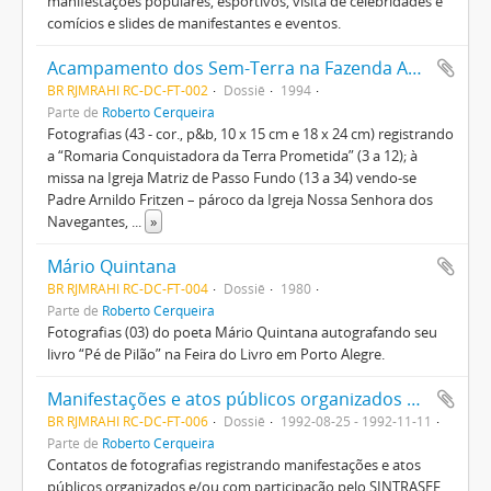
manifestações populares, esportivos, visita de celebridades e
comícios e slides de manifestantes e eventos.
Acampamento dos Sem-Terra na Fazenda Annoni, RS
BR RJMRAHI RC-DC-FT-002
Dossiê
1994
Parte de
Roberto Cerqueira
Fotografias (43 - cor., p&b, 10 x 15 cm e 18 x 24 cm) registrando
a “Romaria Conquistadora da Terra Prometida” (3 a 12); à
missa na Igreja Matriz de Passo Fundo (13 a 34) vendo-se
Padre Arnildo Fritzen – pároco da Igreja Nossa Senhora dos
Navegantes,
...
»
Mário Quintana
BR RJMRAHI RC-DC-FT-004
Dossiê
1980
Parte de
Roberto Cerqueira
Fotografias (03) do poeta Mário Quintana autografando seu
livro “Pé de Pilão” na Feira do Livro em Porto Alegre.
Manifestações e atos públicos organizados e/ou com participação pelo SINTRASEF
BR RJMRAHI RC-DC-FT-006
Dossiê
1992-08-25 - 1992-11-11
Parte de
Roberto Cerqueira
Contatos de fotografias registrando manifestações e atos
públicos organizados e/ou com participação pelo SINTRASEF