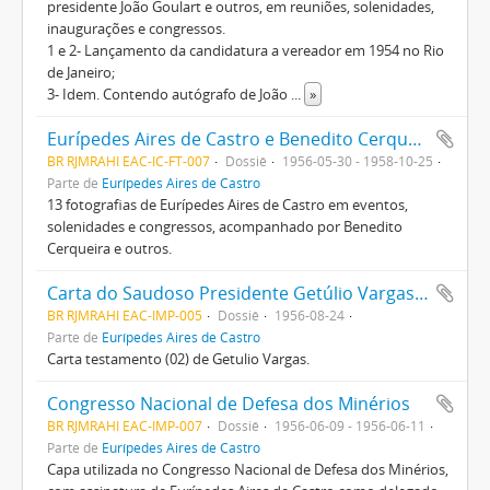
presidente João Goulart e outros, em reuniões, solenidades,
inaugurações e congressos.
1 e 2- Lançamento da candidatura a vereador em 1954 no Rio
de Janeiro;
3- Idem. Contendo autógrafo de João
...
»
Eurípedes Aires de Castro e Benedito Cerqueira
BR RJMRAHI EAC-IC-FT-007
Dossiê
1956-05-30 - 1958-10-25
Parte de
Eurípedes Aires de Castro
13 fotografias de Eurípedes Aires de Castro em eventos,
solenidades e congressos, acompanhado por Benedito
Cerqueira e outros.
Carta do Saudoso Presidente Getúlio Vargas; Ele disse:
BR RJMRAHI EAC-IMP-005
Dossiê
1956-08-24
Parte de
Eurípedes Aires de Castro
Carta testamento (02) de Getulio Vargas.
Congresso Nacional de Defesa dos Minérios
BR RJMRAHI EAC-IMP-007
Dossiê
1956-06-09 - 1956-06-11
Parte de
Eurípedes Aires de Castro
Capa utilizada no Congresso Nacional de Defesa dos Minérios,