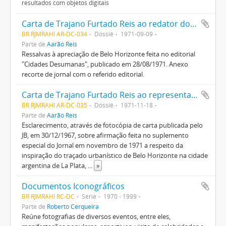
resultados com objetos digitais
Carta de Trajano Furtado Reis ao redator do Jornal do Brasil
BR RJMRAHI AR-DC-034
Dossiê
1971-09-09
Parte de
Aarão Reis
Ressalvas à apreciação de Belo Horizonte feita no editorial
"Cidades Desumanas", publicado em 28/08/1971. Anexo
recorte de jornal com o referido editorial.
Carta de Trajano Furtado Reis ao representante do Jornal do Brasil em Belo Horizonte
BR RJMRAHI AR-DC-035
Dossiê
1971-11-18
Parte de
Aarão Reis
Esclarecimento, através de fotocópia de carta publicada pelo
JB, em 30/12/1967, sobre afirmação feita no suplemento
especial do Jornal em novembro de 1971 a respeito da
inspiração do traçado urbanístico de Belo Horizonte na cidade
argentina de La Plata,
...
»
Documentos Iconográficos
BR RJMRAHI RC-DC
Série
1970 - 1999
Parte de
Roberto Cerqueira
Reúne fotografias de diversos eventos, entre eles,