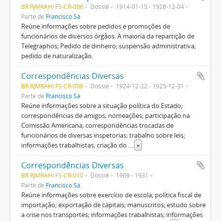
BR RJMRAHI FS-CR-006
Dossiê
1914-01-15 - 1928-12-04
Parte de
Francisco Sá
Reúne informações sobre pedidos e promoções de
funcionários de diversos órgãos. A maioria da repartição de
Telegraphos; Pedido de dinheiro; suspensão administrativa;
pedido de naturalização.
Correspondências Diversas
BR RJMRAHI FS-CR-008
Dossiê
1924-12-22 - 1925-12-31
Parte de
Francisco Sá
Reúne informações sobre a situação política do Estado;
correspondências de amigos; nomeações; participação na
Comissão Americana; correspondências trocadas de
funcionários de diversas inspetorias; trabalho sobre leis;
informações trabalhistas; criação do
...
»
Correspondências Diversas
BR RJMRAHI FS-CR-010
Dossiê
1909 - 1931
Parte de
Francisco Sá
Reúne informações sobre exercício de escola; política fiscal de
importação; exportação de capitais; manuscritos; estudo sobre
a crise nos transportes; informações trabalhistas; informações