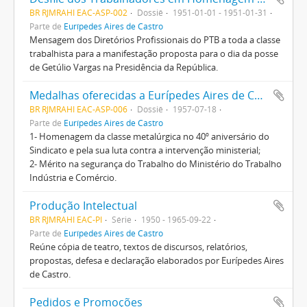
BR RJMRAHI EAC-ASP-002
Dossiê
1951-01-01 - 1951-01-31
Parte de
Eurípedes Aires de Castro
Mensagem dos Diretórios Profissionais do PTB a toda a classe
trabalhista para a manifestação proposta para o dia da posse
de Getúlio Vargas na Presidência da República.
Medalhas oferecidas a Eurípedes Aires de Castro
BR RJMRAHI EAC-ASP-006
Dossiê
1957-07-18
Parte de
Eurípedes Aires de Castro
1- Homenagem da classe metalúrgica no 40º aniversário do
Sindicato e pela sua luta contra a intervenção ministerial;
2- Mérito na segurança do Trabalho do Ministério do Trabalho
Indústria e Comércio.
Produção Intelectual
BR RJMRAHI EAC-PI
Série
1950 - 1965-09-22
Parte de
Eurípedes Aires de Castro
Reúne cópia de teatro, textos de discursos, relatórios,
propostas, defesa e declaração elaborados por Eurípedes Aires
de Castro.
Pedidos e Promoções