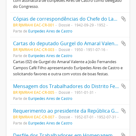
com assinatura de Eurípedes Aires de Castro como delegado
do Congresso.
Cópias de correspondências do Chefe do Laboratório de Pesquisas e de metalúrgicos do STIMMMERJ
BR RJMRAHI EAC-CR-001
Dossiê
1942-09-29 - 1952
Parte de
Eurípedes Aires de Castro
Cartas do deputado Gurgel do Amaral Valente ao vice-presidente João Fernandes Campos Café Filho
BR RJMRAHI EAC-CR-003
Dossiê
1950 - 1951-07-16
Parte de
Eurípedes Aires de Castro
Cartas (02) de Gurgel do Amaral Valente a João Fernandes
Campos Café Filho apresentando Eurípedes Aires de Castro e
solicitando favores e outra com votos de boas festas.
Mensagem dos Trabalhadores do Distrito Federal ao Presidente Getúlio Vargas, manifestando apoio ao seu governo
BR RJMRAHI EAC-CR-005
Dossiê
1951-01-31
Parte de
Eurípedes Aires de Castro
Requerimento ao presidente da República Getúlio Vargas pedindo realização de eleições livres no Sindicato dos Trabalhadores nas Indústrias Metalúrgica, Mecânica e de Material Elétrico do Rio de Janeiro
BR RJMRAHI EAC-CR-007
Dossiê
1952-07-01 - 1952-07-31
Parte de
Eurípedes Aires de Castro
Desfile dos Trabalhadores em Homenagem a Getúlio Vargas