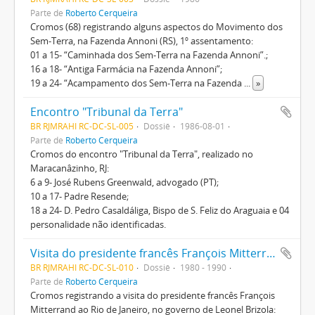
Parte de
Roberto Cerqueira
Cromos (68) registrando alguns aspectos do Movimento dos
Sem-Terra, na Fazenda Annoni (RS), 1º assentamento:
01 a 15- “Caminhada dos Sem-Terra na Fazenda Annoni”.;
16 a 18- “Antiga Farmácia na Fazenda Annoni”;
19 a 24- “Acampamento dos Sem-Terra na Fazenda
...
»
Encontro "Tribunal da Terra"
BR RJMRAHI RC-DC-SL-005
Dossiê
1986-08-01
Parte de
Roberto Cerqueira
Cromos do encontro "Tribunal da Terra", realizado no
Maracanâzinho, RJ:
6 a 9- José Rubens Greenwald, advogado (PT);
10 a 17- Padre Resende;
18 a 24- D. Pedro Casaldáliga, Bispo de S. Feliz do Araguaia e 04
personalidade não identificadas.
Visita do presidente francês François Mitterrand
BR RJMRAHI RC-DC-SL-010
Dossiê
1980 - 1990
Parte de
Roberto Cerqueira
Cromos registrando a visita do presidente francês François
Mitterrand ao Rio de Janeiro, no governo de Leonel Brizola: