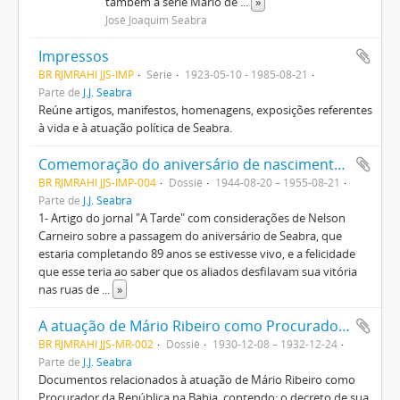
também a série Mário de
...
»
José Joaquim Seabra
Impressos
BR RJMRAHI JJS-IMP
Série
1923-05-10 - 1985-08-21
Parte de
J.J. Seabra
Reúne artigos, manifestos, homenagens, exposições referentes
à vida e à atuação política de Seabra.
Comemoração do aniversário de nascimento de J.J. Seabra
BR RJMRAHI JJS-IMP-004
Dossiê
1944-08-20 – 1955-08-21
Parte de
J.J. Seabra
1- Artigo do jornal "A Tarde" com considerações de Nelson
Carneiro sobre a passagem do aniversário de Seabra, que
estaria completando 89 anos se estivesse vivo, e a felicidade
que esse teria ao saber que os aliados desfilavam sua vitória
nas ruas de
...
»
A atuação de Mário Ribeiro como Procurador da República na Bahia
BR RJMRAHI JJS-MR-002
Dossiê
1930-12-08 – 1932-12-24
Parte de
J.J. Seabra
Documentos relacionados à atuação de Mário Ribeiro como
Procurador da República na Bahia, contendo: o decreto de sua