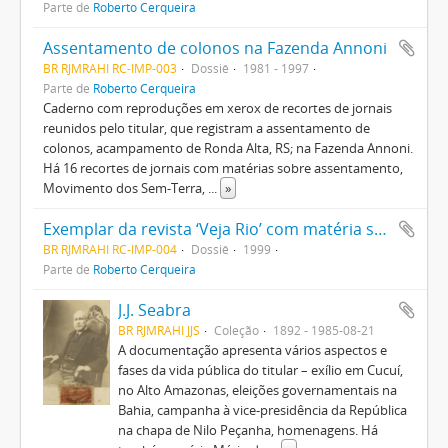
Parte de
Roberto Cerqueira
Assentamento de colonos na Fazenda Annoni
BR RJMRAHI RC-IMP-003
Dossiê
1981 - 1997
Parte de
Roberto Cerqueira
Caderno com reproduções em xerox de recortes de jornais
reunidos pelo titular, que registram a assentamento de
colonos, acampamento de Ronda Alta, RS; na Fazenda Annoni.
Há 16 recortes de jornais com matérias sobre assentamento,
Movimento dos Sem-Terra,
...
»
Exemplar da revista ‘Veja Rio’ com matéria sobre a Favela Rio das Pedras, em Jacarepaguá.
BR RJMRAHI RC-IMP-004
Dossiê
1999
Parte de
Roberto Cerqueira
J.J. Seabra
BR RJMRAHI JJS
Coleção
1892 - 1985-08-21
A documentação apresenta vários aspectos e
fases da vida pública do titular – exílio em Cucuí,
no Alto Amazonas, eleições governamentais na
Bahia, campanha à vice-presidência da República
na chapa de Nilo Peçanha, homenagens. Há