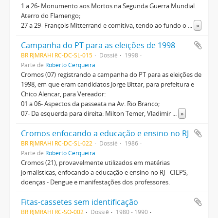
1 a 26- Monumento aos Mortos na Segunda Guerra Mundial.
Aterro do Flamengo;
27 a 29- François Mitterrand e comitiva, tendo ao fundo o
...
»
Campanha do PT para as eleições de 1998
BR RJMRAHI RC-DC-SL-015
Dossiê
1998
Parte de
Roberto Cerqueira
Cromos (07) registrando a campanha do PT para as eleições de
1998, em que eram candidatos Jorge Bittar, para prefeitura e
Chico Alencar, para Vereador:
01 a 06- Aspectos da passeata na Av. Rio Branco;
07- Da esquerda para direita: Milton Temer, Vladimir
...
»
Cromos enfocando a educação e ensino no RJ
BR RJMRAHI RC-DC-SL-022
Dossiê
1986
Parte de
Roberto Cerqueira
Cromos (21), provavelmente utilizados em matérias
jornalísticas, enfocando a educação e ensino no RJ - CIEPS,
doenças - Dengue e manifestações dos professores.
Fitas-cassetes sem identificação
BR RJMRAHI RC-SO-002
Dossiê
1980 - 1990