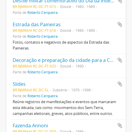
Desfile militar comemorativo do Dia da Independência
BR RJMRAHI RC-DC-FT-015
Dossiê
1980 - 1989
Parte de
Roberto Cerqueira
Estrada das Paineiras
BR RJMRAHI RC-DC-FT-016
Dossiê
1980 - 1989
Parte de
Roberto Cerqueira
Fotos, contatos e negativos de aspectos da Estrada das
Paineiras.
Decoração e preparação da cidade para a Copa do Mundo de Futebol
BR RJMRAHI RC-DC-FT-025
Dossiê
1990
Parte de
Roberto Cerqueira
Slides
BR RJMRAHI RC-DC-SL
Subsérie
1970 - 1998
Parte de
Roberto Cerqueira
Reúne registros de manifestações e eventos que marcaram
esta década, tais como: movimentos dos Sem-Terra,
campanhas eleitorais, greves, atos públicos, entre outros.
Fazenda Annoni
BR RJMRAHI RC-DC-SL-003
Dossiê
1986