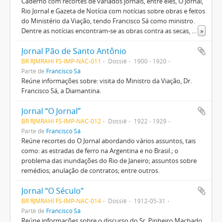
Caderno com recortes de variados jornais, entre eles, O Jornal,
Rio Jornal e Gazeta de Notícia com notícias sobre obras e feitos
do Ministério da Viação, tendo Francisco Sá como ministro.
Dentre as notícias encontram-se as obras contra as secas,
...
»
Jornal Pão de Santo Antônio
BR RJMRAHI FS-IMP-NAC-011
Dossiê
1900 - 1920
Parte de
Francisco Sá
Reúne informações sobre: visita do Ministro da Viação, Dr.
Francisco Sá, a Diamantina.
Jornal “O Jornal”
BR RJMRAHI FS-IMP-NAC-012
Dossiê
1922 - 1929
Parte de
Francisco Sá
Reúne recortes do O Jornal abordando vários assuntos, tais
como: as estradas de ferro na Argentina e no Brasil.; o
problema das inundações do Rio de Janeiro; assuntos sobre
remédios; anulação de contratos; entre outros.
Jornal “O Século”
BR RJMRAHI FS-IMP-NAC-014
Dossiê
1912-05-31
Parte de
Francisco Sá
Reúne informações sobre o discurso do Sr. Pinheiro Machado