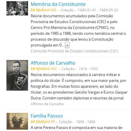
Memória da Constituinte
BR RJMRAHI MC
Coleção
1985-01-01 - 1989-05-22
Reúne documentos acumulados pela Comissão
Provisória de Estudos Constitucionais (CEC) e pelo
Centro Pró-Memória da Constituinte (CPMC), no
período de 1985 a 1988, tendo como temática central o
processo de discussão que levou à Constituição
promulgada em 0
...
»
Comissão Provisória de Estudos Constitucionais (CEC)
Affonso de Carvalho
BR RJMRAHI FAC
Coleção
1918 - 1953
Reúne documentos relacionados à carreira militar e
política do titular. É composto, em sua maior parte, por
fotografias. Em muitas fotos aparecem, ao lado do
titular, os ex-presidentes Getúlio Vargas e Eurico Gaspar
Dutra. Contém também diplomas e recortes de jornal.
Affonso de Carvalho
Família Passos
BR RJMRAHI FP
Coleção
1806 - 1960
A série Pereira Passos é composta em sua maioria de