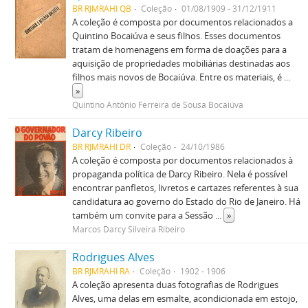
BR RJMRAHI QB
Coleção
01/08/1909 - 31/12/1911
A coleção é composta por documentos relacionados a
Quintino Bocaiúva e seus filhos. Esses documentos
tratam de homenagens em forma de doações para a
aquisição de propriedades mobiliárias destinadas aos
filhos mais novos de Bocaiúva. Entre os materiais, é
...
»
Quintino Antônio Ferreira de Sousa Bocaiúva
Darcy Ribeiro
BR RJMRAHI DR
Coleção
24/10/1986
A coleção é composta por documentos relacionados à
propaganda política de Darcy Ribeiro. Nela é possível
encontrar panfletos, livretos e cartazes referentes à sua
candidatura ao governo do Estado do Rio de Janeiro. Há
também um convite para a Sessão
...
»
Marcos Darcy Silveira Ribeiro
Rodrigues Alves
BR RJMRAHI RA
Coleção
1902 - 1906
A coleção apresenta duas fotografias de Rodrigues
Alves, uma delas em esmalte, acondicionada em estojo,