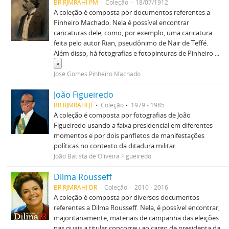
BR RJMRAHI PM
Coleção
18/07/1912
A coleção é composta por documentos referentes a
Pinheiro Machado. Nela é possível encontrar
caricaturas dele, como, por exemplo, uma caricatura
feita pelo autor Rian, pseudônimo de Nair de Teffé.
Além disso, há fotografias e fotopinturas de Pinheiro
...
»
José Gomes Pinheiro Machado
João Figueiredo
BR RJMRAHI JF
Coleção
1979 - 1985
A coleção é composta por fotografias de João
Figueiredo usando a faixa presidencial em diferentes
momentos e por dois panfletos de manifestações
políticas no contexto da ditadura militar.
João Batista de Oliveira Figueiredo
Dilma Rousseff
BR RJMRAHI DR
Coleção
2010 - 2016
A coleção é composta por diversos documentos
referentes a Dilma Rousseff. Nela, é possível encontrar,
majoritariamente, materiais de campanha das eleições
nas quais a titular concorreu ao cargo de presidenta da