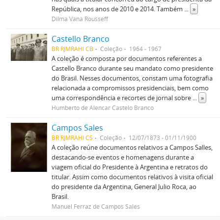
República, nos anos de 2010 e 2014. Também
...
»
Dilma Vana Rousseff
Castello Branco
BR RJMRAHI CB
Coleção
1964 - 1967
A coleção é composta por documentos referentes a
Castello Branco durante seu mandato como presidente
do Brasil. Nesses documentos, constam uma fotografia
relacionada a compromissos presidenciais, bem como
uma correspondência e recortes de jornal sobre
...
»
Humberto de Alencar Castelo Branco
Campos Sales
BR RJMRAHI CS
Coleção
12/07/1873 - 01/11/1900
A coleção reúne documentos relativos a Campos Salles,
destacando-se eventos e homenagens durante a
viagem oficial do Presidente à Argentina e retratos do
titular. Assim como documentos relativos à visita oficial
do presidente da Argentina, General Julio Roca, ao
Brasil.
Manuel Ferraz de Campos Sales