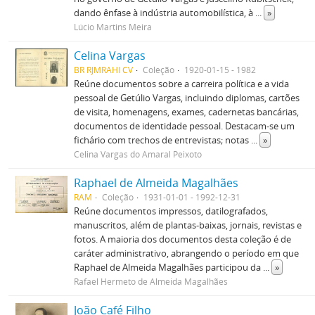
dando ênfase à indústria automobilística, à
...
»
Lúcio Martins Meira
Celina Vargas
BR RJMRAHI CV
Coleção
1920-01-15 - 1982
Reúne documentos sobre a carreira política e a vida
pessoal de Getúlio Vargas, incluindo diplomas, cartões
de visita, homenagens, exames, cadernetas bancárias,
documentos de identidade pessoal. Destacam-se um
fichário com trechos de entrevistas; notas
...
»
Celina Vargas do Amaral Peixoto
Raphael de Almeida Magalhães
RAM
Coleção
1931-01-01 - 1992-12-31
Reúne documentos impressos, datilografados,
manuscritos, além de plantas-baixas, jornais, revistas e
fotos. A maioria dos documentos desta coleção é de
caráter administrativo, abrangendo o período em que
Raphael de Almeida Magalhães participou da
...
»
Rafael Hermeto de Almeida Magalhães
João Café Filho