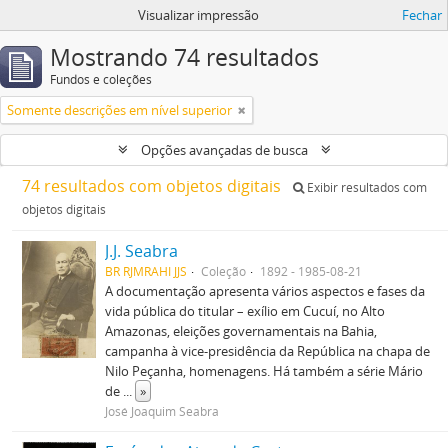
Visualizar impressão
Fechar
Mostrando 74 resultados
Fundos e coleções
Somente descrições em nível superior
Opções avançadas de busca
74 resultados com objetos digitais
Exibir resultados com
objetos digitais
J.J. Seabra
BR RJMRAHI JJS
Coleção
1892 - 1985-08-21
A documentação apresenta vários aspectos e fases da
vida pública do titular – exílio em Cucuí, no Alto
Amazonas, eleições governamentais na Bahia,
campanha à vice-presidência da República na chapa de
Nilo Peçanha, homenagens. Há também a série Mário
de
...
»
José Joaquim Seabra