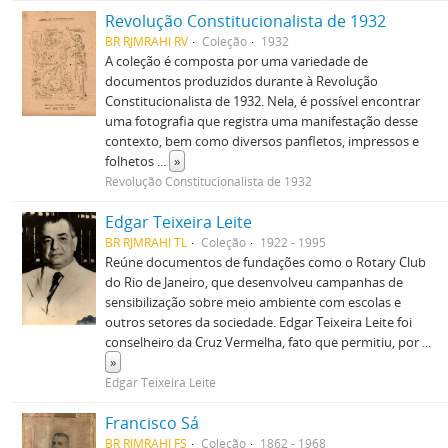
Revolução Constitucionalista de 1932
BR RJMRAHI RV
Coleção
1932
A coleção é composta por uma variedade de
documentos produzidos durante à Revolução
Constitucionalista de 1932. Nela, é possível encontrar
uma fotografia que registra uma manifestação desse
contexto, bem como diversos panfletos, impressos e
folhetos
...
»
Revolução Constitucionalista de 1932
Edgar Teixeira Leite
BR RJMRAHI TL
Coleção
1922 - 1995
Reúne documentos de fundações como o Rotary Club
do Rio de Janeiro, que desenvolveu campanhas de
sensibilização sobre meio ambiente com escolas e
outros setores da sociedade. Edgar Teixeira Leite foi
conselheiro da Cruz Vermelha, fato que permitiu, por
...
»
Edgar Teixeira Leite
Francisco Sá
BR RJMRAHI FS
Coleção
1862 - 1968