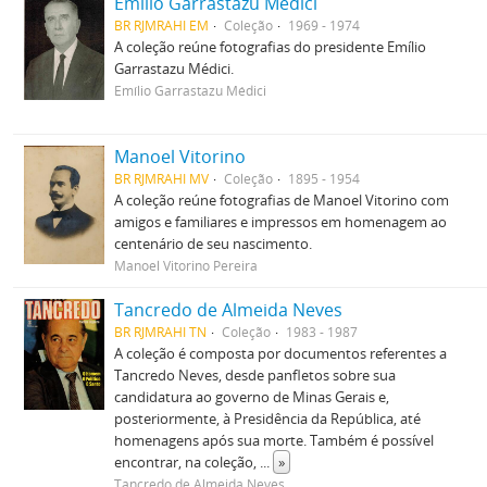
Emílio Garrastazu Médici
BR RJMRAHI EM
Coleção
1969 - 1974
A coleção reúne fotografias do presidente Emílio
Garrastazu Médici.
Emílio Garrastazu Médici
Manoel Vitorino
BR RJMRAHI MV
Coleção
1895 - 1954
A coleção reúne fotografias de Manoel Vitorino com
amigos e familiares e impressos em homenagem ao
centenário de seu nascimento.
Manoel Vitorino Pereira
Tancredo de Almeida Neves
BR RJMRAHI TN
Coleção
1983 - 1987
A coleção é composta por documentos referentes a
Tancredo Neves, desde panfletos sobre sua
candidatura ao governo de Minas Gerais e,
posteriormente, à Presidência da República, até
homenagens após sua morte. Também é possível
encontrar, na coleção,
...
»
Tancredo de Almeida Neves