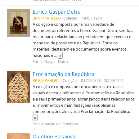
Eurico Gaspar Dutra
BR RJMRAHI ED
Coleção
1945 - 1974
A coleção é composta por uma variedade de
documentos referentes a Eurico Gaspar Dutra, sendo a
maior parte relacionada ao período em que exerceu o
mandato de presidente da República. Entre os
materiais, destacam-se documentos sobre eventos
nacionais e
...
»
Eurico Gaspar Dutra
Proclamação da República
BR RJMRAHI RP
Coleção
02/02/1873 - 20/09/1921
A coleção é composta por documentos textuais e
visuais diversos referentes à Proclamação da República
e a seus primeiros anos, abrangendo itens relacionados
a: movimentos e manifestações republicanas;
comemorações alusivas à Proclamação da República;
...
»
Proclamação da República
Quintino Bocaiúva