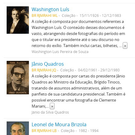
Washington Luís
BR RJMRAHI WL
Coleção
15/11/1926 - 12/12/1983
A coleção é composta por documentos referentes a
Washington Luís. O conteúdo desses documentos é
vasto, abrangendo desde fotografias do período em
que o titular era presidente até o seu discurso no
retorno do exílio. Também inclui cartas, bilhetes,
...
»
Washington Luís Pereira de Souza
Jânio Quadros
BR RJMRAHI JQ
Coleção
04/02/1961 - 29/12/1980
A coleção é composta por cartas do presidente Jânio
Quadros ao Ministro da Educação, Brígido Tinoco,
tratando de assuntos administrativos, além de um
panfleto de sua candidatura presidencial. Também é
possível encontrar uma fotografia de Clemente
Mariani,
...
»
Jânio da Silva Quadros
Leonel de Moura Brizola
BR RJMRAHI LB
Coleção
1982 - 1994