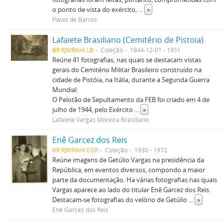
o ponto de vista do exército,
...
»
Flávio de Barros
Lafaiete Brasiliano (Cemitério de Pistoia)
BR RJMRAHI LB
Coleção
1944-12-01 - 1951
Reúne 41 fotografias, nas quais se destacam vistas
gerais do Cemitério Militar Brasileiro construído na
cidade de Pistóia, na Itália, durante a Segunda Guerra
Mundial.
O Pelotão de Sepultamento da FEB foi criado em 4 de
julho de 1944, pelo Exército
...
»
Lafaiete Vargas Moreira Brasiliano
Enê Garcez dos Reis
BR RJMRAHI EGR
Coleção
1930 - 1972
Reúne imagens de Getúlio Vargas na presidência da
República, em eventos diversos, compondo a maior
parte da documentação. Ha várias fotografias nas quais
Vargas aparece ao lado do titular Enê Garcez dos Reis.
Destacam-se fotografias do velório de Getúlio
...
»
Enê Garcez dos Reis