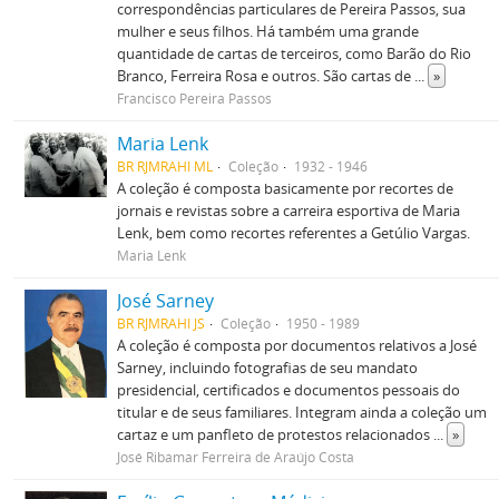
correspondências particulares de Pereira Passos, sua
mulher e seus filhos. Há também uma grande
quantidade de cartas de terceiros, como Barão do Rio
Branco, Ferreira Rosa e outros. São cartas de
...
»
Francisco Pereira Passos
Maria Lenk
BR RJMRAHI ML
Coleção
1932 - 1946
A coleção é composta basicamente por recortes de
jornais e revistas sobre a carreira esportiva de Maria
Lenk, bem como recortes referentes a Getúlio Vargas.
Maria Lenk
José Sarney
BR RJMRAHI JS
Coleção
1950 - 1989
A coleção é composta por documentos relativos a José
Sarney, incluindo fotografias de seu mandato
presidencial, certificados e documentos pessoais do
titular e de seus familiares. Integram ainda a coleção um
cartaz e um panfleto de protestos relacionados
...
»
José Ribamar Ferreira de Araújo Costa