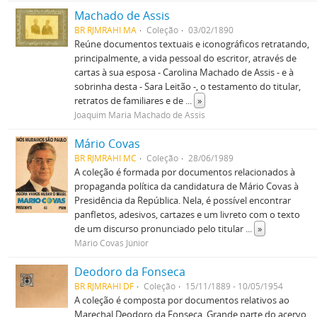
Machado de Assis
BR RJMRAHI MA
Coleção
03/02/1890
Reúne documentos textuais e iconográficos retratando,
principalmente, a vida pessoal do escritor, através de
cartas à sua esposa - Carolina Machado de Assis - e à
sobrinha desta - Sara Leitão -, o testamento do titular,
retratos de familiares e de
...
»
Joaquim Maria Machado de Assis
Mário Covas
BR RJMRAHI MC
Coleção
28/06/1989
A coleção é formada por documentos relacionados à
propaganda política da candidatura de Mário Covas à
Presidência da República. Nela, é possível encontrar
panfletos, adesivos, cartazes e um livreto com o texto
de um discurso pronunciado pelo titular
...
»
Mário Covas Júnior
Deodoro da Fonseca
BR RJMRAHI DF
Coleção
15/11/1889 - 10/05/1954
A coleção é composta por documentos relativos ao
Marechal Deodoro da Fonseca. Grande parte do acervo