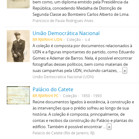
bem como, um diploma emitido pela Presidência da
República, concedendo Medalha de Distinção de
Segunda Classe ao Bombeiro Carlos Alberto de Lima.
Francisco de Paula Rodrigues Alves
União Democrática Nacional
BR RJMRAHI UDN
Coleção
s.d
A coleção é composta por documentos relacionados à
UDN e a figuras importantes do partido, como Eduardo
Gomes e Ademar de Barros. Nela, é possível encontrar
fotografias desses políticos, bem como materiais de
suas campanhas pela UDN, incluindo cartazes,
...
»
União Democrática Nacional (UDN)
Palácio do Catete
BR RJMRAHI PC
Coleção
1850 - 1993
Reúne documentos ligados à existência, à construção e
às intervenções que o prédio sofreu ao longo de sua
história. A coleção é composta, principalmente, de
contas e recibos da construção do Palácio e plantas do
edifício. Também é possível encontrar
...
»
Palácio do Catete (Rio de Janeiro, RJ)