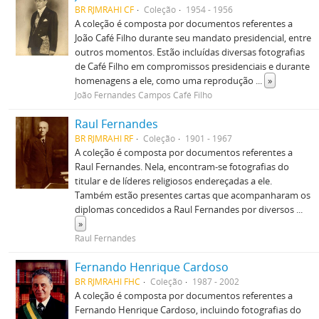
BR RJMRAHI CF
Coleção
1954 - 1956
A coleção é composta por documentos referentes a
João Café Filho durante seu mandato presidencial, entre
outros momentos. Estão incluídas diversas fotografias
de Café Filho em compromissos presidenciais e durante
homenagens a ele, como uma reprodução
...
»
João Fernandes Campos Café Filho
Raul Fernandes
BR RJMRAHI RF
Coleção
1901 - 1967
A coleção é composta por documentos referentes a
Raul Fernandes. Nela, encontram-se fotografias do
titular e de líderes religiosos endereçadas a ele.
Também estão presentes cartas que acompanharam os
diplomas concedidos a Raul Fernandes por diversos
...
»
Raul Fernandes
Fernando Henrique Cardoso
BR RJMRAHI FHC
Coleção
1987 - 2002
A coleção é composta por documentos referentes a
Fernando Henrique Cardoso, incluindo fotografias do