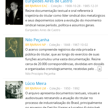
Eurípedes Aires de Castro
BR RJMRAHI EAC
Coleção
1908-10-28 - 1985-12-31
Reúne documentação textual e oral referente à
trajetória do titular como líder sindical dos metalúrgicos
e seus depoimentos sobre a evolução do movimento
sindical nesse período, política e assuntos gerais.
Eurípedes Aires de Castro
Nilo Peçanha
BR RJMRAHI NP
Coleção
1848 - 1967-10-02
O acervo compreende registros da vida privada e
pública do titular, que ao longo do exercício de suas
funções acumulou uma vasta documentação. Reúne
cerca de 20.000 correspondências, divididas em dossiês
e organizadas cronologicamente, recebidas pelo
...
»
Nilo Procópio Peçanha
Lúcio Meira
BR RJMRAHI LM
Coleção
1950 - 1992
O arquivo apresenta documentos textuais, visuais e
audiovisuais retratando a atuação do titular no
processo de industrialização do Brasil, principalmente
no governo de Getúlio Vargas e Juscelino Kubitschek,