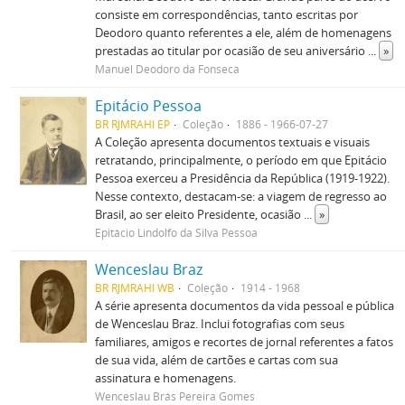
consiste em correspondências, tanto escritas por
Deodoro quanto referentes a ele, além de homenagens
prestadas ao titular por ocasião de seu aniversário
...
»
Manuel Deodoro da Fonseca
Epitácio Pessoa
BR RJMRAHI EP
Coleção
1886 - 1966-07-27
A Coleção apresenta documentos textuais e visuais
retratando, principalmente, o período em que Epitácio
Pessoa exerceu a Presidência da República (1919-1922).
Nesse contexto, destacam-se: a viagem de regresso ao
Brasil, ao ser eleito Presidente, ocasião
...
»
Epitácio Lindolfo da Silva Pessoa
Wenceslau Braz
BR RJMRAHI WB
Coleção
1914 - 1968
A série apresenta documentos da vida pessoal e pública
de Wenceslau Braz. Inclui fotografias com seus
familiares, amigos e recortes de jornal referentes a fatos
de sua vida, além de cartões e cartas com sua
assinatura e homenagens.
Wenceslau Brás Pereira Gomes