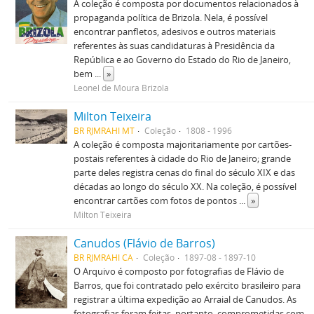
A coleção é composta por documentos relacionados à
propaganda política de Brizola. Nela, é possível
encontrar panfletos, adesivos e outros materiais
referentes às suas candidaturas à Presidência da
República e ao Governo do Estado do Rio de Janeiro,
bem
...
»
Leonel de Moura Brizola
Milton Teixeira
BR RJMRAHI MT
Coleção
1808 - 1996
A coleção é composta majoritariamente por cartões-
postais referentes à cidade do Rio de Janeiro; grande
parte deles registra cenas do final do século XIX e das
décadas ao longo do século XX. Na coleção, é possível
encontrar cartões com fotos de pontos
...
»
Milton Teixeira
Canudos (Flávio de Barros)
BR RJMRAHI CA
Coleção
1897-08 - 1897-10
O Arquivo é composto por fotografias de Flávio de
Barros, que foi contratado pelo exército brasileiro para
registrar a última expedição ao Arraial de Canudos. As
fotografias foram feitas, portanto, comprometidas com