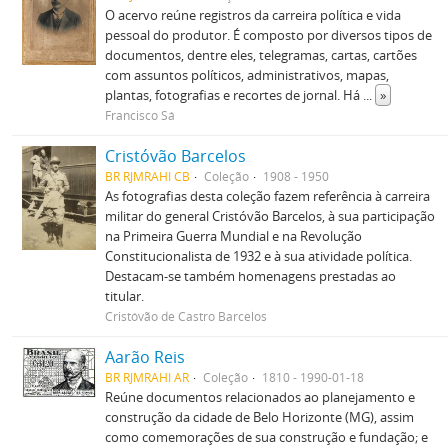
O acervo reúne registros da carreira política e vida
pessoal do produtor. É composto por diversos tipos de
documentos, dentre eles, telegramas, cartas, cartões
com assuntos políticos, administrativos, mapas,
plantas, fotografias e recortes de jornal. Há
...
»
Francisco Sá
Cristóvão Barcelos
BR RJMRAHI CB
Coleção
1908 - 1950
As fotografias desta coleção fazem referência à carreira
militar do general Cristóvão Barcelos, à sua participação
na Primeira Guerra Mundial e na Revolução
Constitucionalista de 1932 e à sua atividade política.
Destacam-se também homenagens prestadas ao
titular.
Cristóvão de Castro Barcelos
Aarão Reis
BR RJMRAHI AR
Coleção
1810 - 1990-01-18
Reúne documentos relacionados ao planejamento e
construção da cidade de Belo Horizonte (MG), assim
como comemorações de sua construção e fundação; e