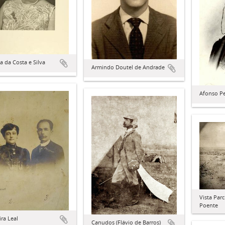
a da Costa e Silva
Armindo Doutel de Andrade
Afonso P
Vista Par
Poente
ra Leal
Canudos (Flávio de Barros)