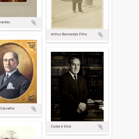
rnardes
Arthur Bernardes Filho
 Carvalho
Costa e Silva