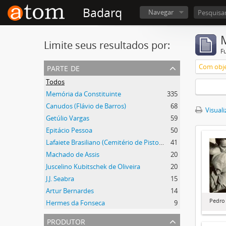
Badarq
Navegar
Limite seus resultados por:
F
parte de
Com obje
Todos
Memória da Constituinte
335
Canudos (Flávio de Barros)
68
Visuali
Getúlio Vargas
59
Epitácio Pessoa
50
Lafaiete Brasiliano (Cemitério de Pistoia)
41
Machado de Assis
20
Juscelino Kubitschek de Oliveira
20
J.J. Seabra
15
Artur Bernardes
14
Pedro
Hermes da Fonseca
9
produtor