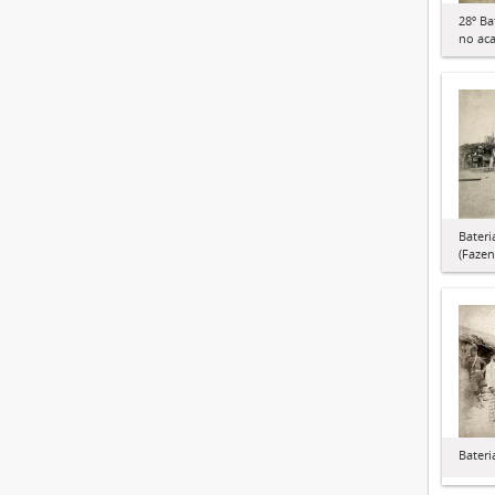
28º Ba
no ac
Bateri
(Fazen
Bateri