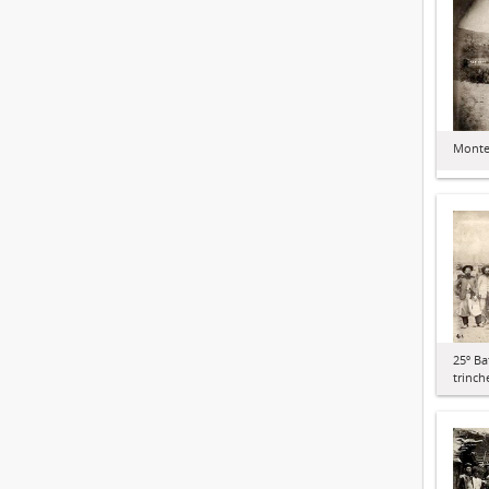
Monte
25º Ba
trinch