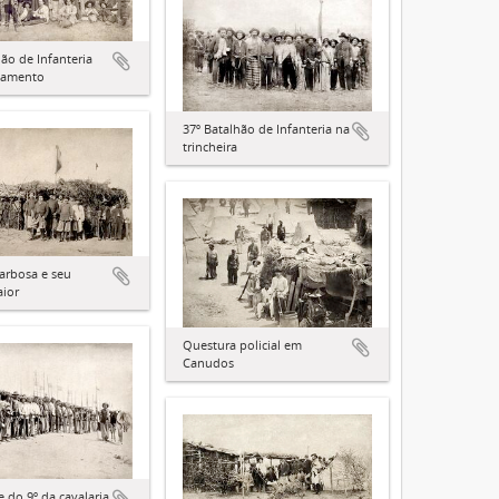
hão de Infanteria
pamento
37º Batalhão de Infanteria na
trincheira
arbosa e seu
ior
Questura policial em
Canudos
e do 9º da cavalaria