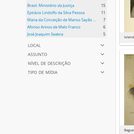
Brasil. Ministério da Justiça
15
Epitácio Lindolfo da Silva Pessoa
11
Maria da Conceição de Manso Sayão da Silva Pessoa
7
Afonso Arinos de Melo Franco
6
José Joaquim Seabra
5
Ioland
local
assunto
nível de descrição
tipo de mídia
Baguei