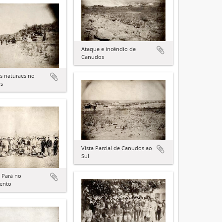
Ataque e incêndio de
Canudos
as naturaes no
is
Vista Parcial de Canudos ao
Sul
o Pará no
ento