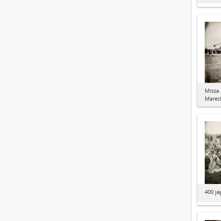
Missa 
Marech
400 ja