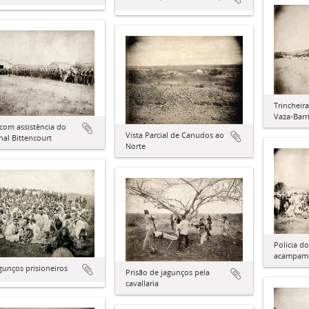
Trincheir
Vaza-Barr
com assistência do
Vista Parcial de Canudos ao
al Bittencourt
Norte
Polícia d
acampam
gunços prisioneiros
Prisão de jagunços pela
cavallaria