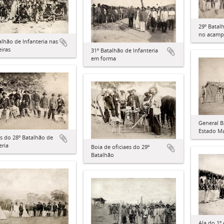
29º Batal
no acam
alhão de Infanteria nas
eiras
31º Batalhão de Infanteria
em forma
General B
Estado Ma
is do 28º Batalhão de
eria
Boia de oficiaes do 29º
Batalhão
Ala do 1º 