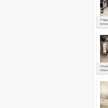
7º Bat
trinch
Oficia
Infant