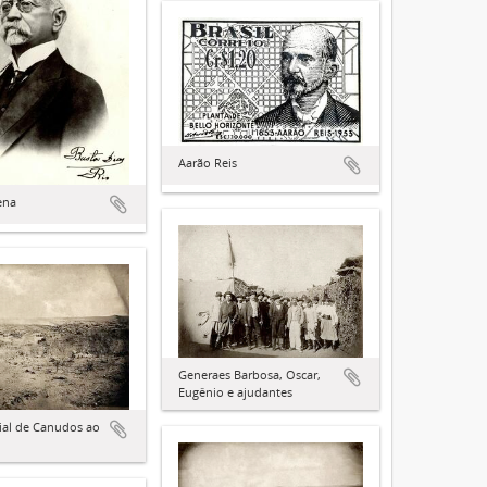
Aarão Reis
ena
Generaes Barbosa, Oscar,
Eugênio e ajudantes
cial de Canudos ao