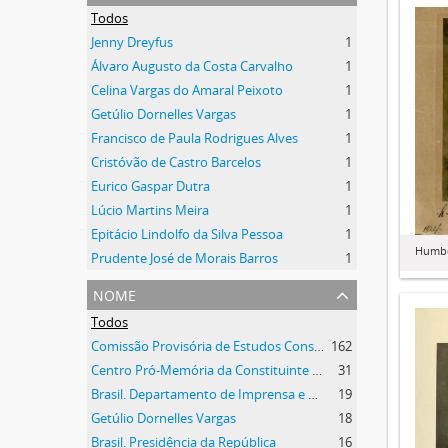
Todos
Jenny Dreyfus
1
Álvaro Augusto da Costa Carvalho
1
Celina Vargas do Amaral Peixoto
1
Getúlio Dornelles Vargas
1
Francisco de Paula Rodrigues Alves
1
Cristóvão de Castro Barcelos
1
Eurico Gaspar Dutra
1
Lúcio Martins Meira
1
Epitácio Lindolfo da Silva Pessoa
1
Humbe
Prudente José de Morais Barros
1
nome
Todos
Comissão Provisória de Estudos Constitucionais (CEC)
162
Centro Pró-Memória da Constituinte (CPMC)
31
Brasil. Departamento de Imprensa e Propaganda
19
Getúlio Dornelles Vargas
18
Brasil. Presidência da República
16