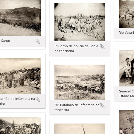
Rio Vaza-B
 Santo
5º Corpo de polícia da Bahia
na trincheira
General C
Estado Ma
talhão de Infanteria na
eira
30º Batalhão de Infanteria na
trincheira