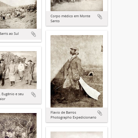
Corpo médico em Monte
Santo
arris ao Sul
. Eugênio e seu
ior
Flavio de Barros
Photographo Expedicionario