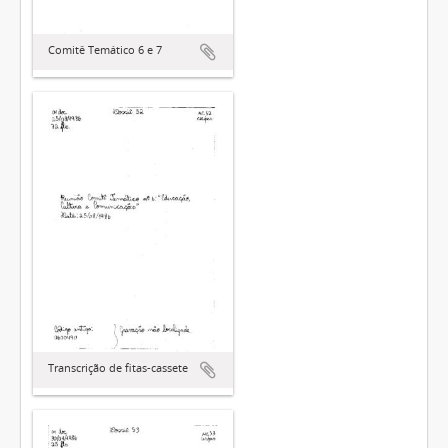
Comitê Temático 6 e 7
Transcrição de fitas-cassete