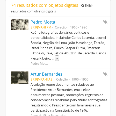
74 resultados com objetos digitais
Exibir
resultados com objetos digitais
Pedro Motta
BR RJMAHI PM
Coleção
1960 - 1990
Reúne fotografias de vários políticos e
personalidades, incluindo: Carlos Lacerda, Leonel
Brizola, Negrão de Lima, João Havelange, Tostão,
Israel Pinheiro, Eurico Gaspar Dutra, Emerson
Fittipaldi, Pelé, Letícia Abuzzini de Lacerda, Carlos
Flexa Ribeiro,
...
»
Pedro Motta
Artur Bernardes
BR RJMRAHI AB
Coleção
1900 - 1955
A coleção reúne documentos relativos ao
Presidente Artur Bernardes, entre eles:
documentos pessoais, nomeações, registros de
condecorações recebidas pelo titular e fotografias
registrando o Presidente com familiares e sua
participação na Constituição de 1946.
Artur da Silva Bernardes