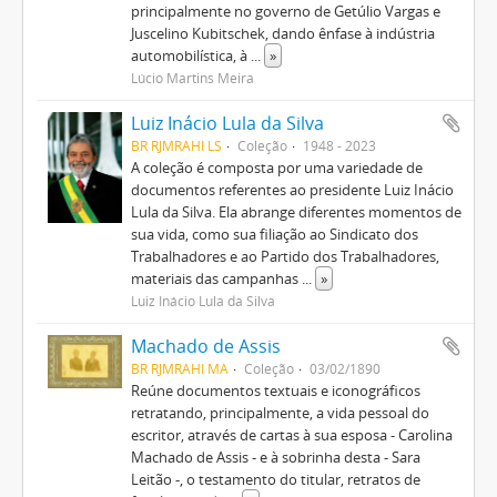
principalmente no governo de Getúlio Vargas e
Juscelino Kubitschek, dando ênfase à indústria
automobilística, à
...
»
Lúcio Martins Meira
Luiz Inácio Lula da Silva
BR RJMRAHI LS
Coleção
1948 - 2023
A coleção é composta por uma variedade de
documentos referentes ao presidente Luiz Inácio
Lula da Silva. Ela abrange diferentes momentos de
sua vida, como sua filiação ao Sindicato dos
Trabalhadores e ao Partido dos Trabalhadores,
materiais das campanhas
...
»
Luiz Inácio Lula da Silva
Machado de Assis
BR RJMRAHI MA
Coleção
03/02/1890
Reúne documentos textuais e iconográficos
retratando, principalmente, a vida pessoal do
escritor, através de cartas à sua esposa - Carolina
Machado de Assis - e à sobrinha desta - Sara
Leitão -, o testamento do titular, retratos de