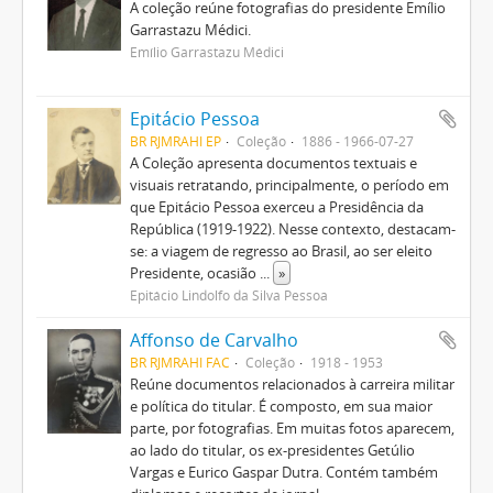
A coleção reúne fotografias do presidente Emílio
Garrastazu Médici.
Emílio Garrastazu Médici
Epitácio Pessoa
BR RJMRAHI EP
Coleção
1886 - 1966-07-27
A Coleção apresenta documentos textuais e
visuais retratando, principalmente, o período em
que Epitácio Pessoa exerceu a Presidência da
República (1919-1922). Nesse contexto, destacam-
se: a viagem de regresso ao Brasil, ao ser eleito
Presidente, ocasião
...
»
Epitácio Lindolfo da Silva Pessoa
Affonso de Carvalho
BR RJMRAHI FAC
Coleção
1918 - 1953
Reúne documentos relacionados à carreira militar
e política do titular. É composto, em sua maior
parte, por fotografias. Em muitas fotos aparecem,
ao lado do titular, os ex-presidentes Getúlio
Vargas e Eurico Gaspar Dutra. Contém também