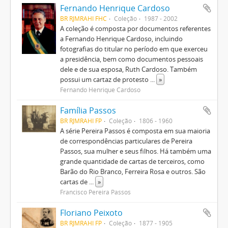
Fernando Henrique Cardoso
BR RJMRAHI FHC
Coleção
1987 - 2002
A coleção é composta por documentos referentes
a Fernando Henrique Cardoso, incluindo
fotografias do titular no período em que exerceu
a presidência, bem como documentos pessoais
dele e de sua esposa, Ruth Cardoso. Também
possui um cartaz de protesto
...
»
Fernando Henrique Cardoso
Família Passos
BR RJMRAHI FP
Coleção
1806 - 1960
A série Pereira Passos é composta em sua maioria
de correspondências particulares de Pereira
Passos, sua mulher e seus filhos. Há também uma
grande quantidade de cartas de terceiros, como
Barão do Rio Branco, Ferreira Rosa e outros. São
cartas de
...
»
Francisco Pereira Passos
Floriano Peixoto
BR RJMRAHI FP
Coleção
1877 - 1905