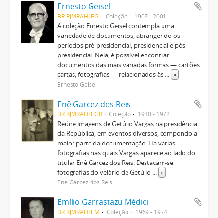
Ernesto Geisel
BR RJMRAHI EG
Coleção
1907 - 2001
A coleção Ernesto Geisel contempla uma
variedade de documentos, abrangendo os
períodos pré-presidencial, presidencial e pós-
presidencial. Nela, é possível encontrar
documentos das mais variadas formas — cartões,
cartas, fotografias — relacionados às
...
»
Ernesto Geisel
Enê Garcez dos Reis
BR RJMRAHI EGR
Coleção
1930 - 1972
Reúne imagens de Getúlio Vargas na presidência
da República, em eventos diversos, compondo a
maior parte da documentação. Ha várias
fotografias nas quais Vargas aparece ao lado do
titular Enê Garcez dos Reis. Destacam-se
fotografias do velório de Getúlio
...
»
Enê Garcez dos Reis
Emílio Garrastazu Médici
BR RJMRAHI EM
Coleção
1969 - 1974