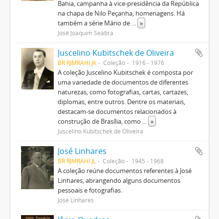
Bahia, campanha à vice-presidência da República
na chapa de Nilo Peçanha, homenagens. Há
também a série Mário de
...
»
José Joaquim Seabra
Juscelino Kubitschek de Oliveira
BR RJMRAHI JK
Coleção
1916 - 1976
A coleção Juscelino Kubitschek é composta por
uma variedade de documentos de diferentes
naturezas, como fotografias, cartas, cartazes,
diplomas, entre outros. Dentre os materiais,
destacam-se documentos relacionados à
construção de Brasília, como
...
»
Juscelino Kubitschek de Oliveira
José Linhares
BR RJMRAHI JL
Coleção
1945 - 1968
A coleção reúne documentos referentes à José
Linhares, abrangendo alguns documentos
pessoais e fotografias.
José Linhares