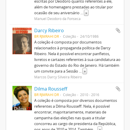
escritas por Deodoro quanto referentes a ele,
além de homenagens prestadas ao titular por
ocasião de seu aniversário
...
»
Manuel Deodoro da Fonseca
Darcy Ribeiro
BR RJMRAHI DR
Coleção
24/10/1986
A coleção é composta por documentos
relacionados à propaganda política de Darcy
Ribeiro. Nela é possível encontrar panfletos,
livretos e cartazes referentes à sua candidatura ao
governo do Estado do Rio de Janeiro. Há também
um convite para a Sessão
...
»
Marcos Darcy Silveira Ribeiro
Dilma Rousseff
BR RJMRAHI DR
Coleção
2010 - 2016
A coleção é composta por diversos documentos
referentes a Dilma Rousseff. Nela, é possível
encontrar, majoritariamente, materiais de
campanha das eleições nas quais a titular
concorreu ao cargo de presidenta da República,
nos anos de 2010 e 2014. Também
...
»