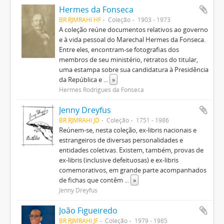
Hermes da Fonseca
BR RJMRAHI HF
Coleção
1903 - 1973
A coleção reúne documentos relativos ao governo
e à vida pessoal do Marechal Hermes da Fonseca.
Entre eles, encontram-se fotografias dos
membros de seu ministério, retratos do titular,
uma estampa sobre sua candidatura à Presidência
da República e
...
»
Hermes Rodrigues da Fonseca
Jenny Dreyfus
BR RJMRAHI JD
Coleção
1751 - 1986
Reúnem-se, nesta coleção, ex-libris nacionais e
estrangeiros de diversas personalidades e
entidades coletivas. Existem, também, provas de
ex-libris (inclusive defeituosas) e ex-libris
comemorativos, em grande parte acompanhados
de fichas que contêm
...
»
Jenny Dreyfus
João Figueiredo
BR RJMRAHI JF
Coleção
1979 - 1985