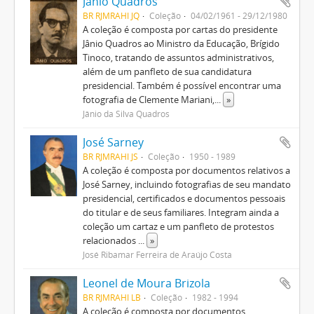
Jânio Quadros
BR RJMRAHI JQ
Coleção
04/02/1961 - 29/12/1980
A coleção é composta por cartas do presidente
Jânio Quadros ao Ministro da Educação, Brígido
Tinoco, tratando de assuntos administrativos,
além de um panfleto de sua candidatura
presidencial. Também é possível encontrar uma
fotografia de Clemente Mariani,
...
»
Jânio da Silva Quadros
José Sarney
BR RJMRAHI JS
Coleção
1950 - 1989
A coleção é composta por documentos relativos a
José Sarney, incluindo fotografias de seu mandato
presidencial, certificados e documentos pessoais
do titular e de seus familiares. Integram ainda a
coleção um cartaz e um panfleto de protestos
relacionados
...
»
José Ribamar Ferreira de Araújo Costa
Leonel de Moura Brizola
BR RJMRAHI LB
Coleção
1982 - 1994
A coleção é composta por documentos