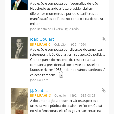
A coleção é composta por fotografias de João
Figueiredo usando a faixa presidencial em
diferentes momentos e por dois panfletos de
manifestações políticas no contexto da ditadura
militar.
João Batista de Oliveira Figueiredo
João Goulart
BR RJMRAHI JG
Coleção
1955 - 1964
A coleção é composta por diversos documentos
referentes a João Goulart em sua atuação política.
Grande parte do material diz respeito à sua
campanha presidencial como vice de Juscelino
Kubitschek, em 1955, incluindo vários panfletos. A
coleção também
...
»
João Goulart
J.J. Seabra
BR RJMRAHI JJS
Coleção
1892 - 1985-08-21
A documentação apresenta vários aspectos e
fases da vida pública do titular – exílio em Cucuí,
no Alto Amazonas, eleições governamentais na