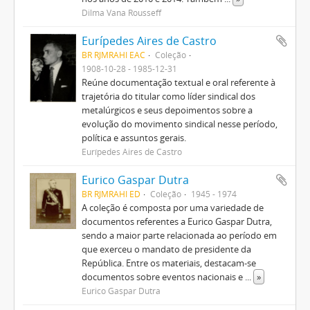
Dilma Vana Rousseff
Eurípedes Aires de Castro
BR RJMRAHI EAC
Coleção
1908-10-28 - 1985-12-31
Reúne documentação textual e oral referente à
trajetória do titular como líder sindical dos
metalúrgicos e seus depoimentos sobre a
evolução do movimento sindical nesse período,
política e assuntos gerais.
Eurípedes Aires de Castro
Eurico Gaspar Dutra
BR RJMRAHI ED
Coleção
1945 - 1974
A coleção é composta por uma variedade de
documentos referentes a Eurico Gaspar Dutra,
sendo a maior parte relacionada ao período em
que exerceu o mandato de presidente da
República. Entre os materiais, destacam-se
documentos sobre eventos nacionais e
...
»
Eurico Gaspar Dutra