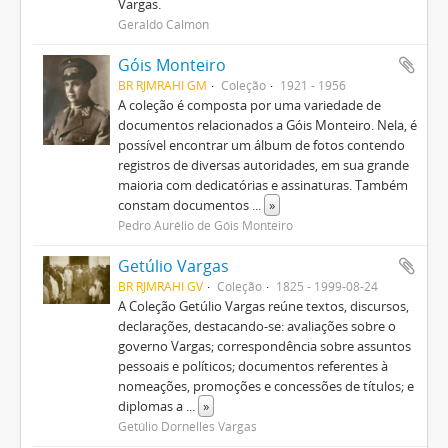
Vargas.
Geraldo Calmon
Góis Monteiro
BR RJMRAHI GM
Coleção
1921 - 1956
A coleção é composta por uma variedade de
documentos relacionados a Góis Monteiro. Nela, é
possível encontrar um álbum de fotos contendo
registros de diversas autoridades, em sua grande
maioria com dedicatórias e assinaturas. Também
constam documentos
...
»
Pedro Aurélio de Góis Monteiro
Getúlio Vargas
BR RJMRAHI GV
Coleção
1825 - 1999-08-24
A Coleção Getúlio Vargas reúne textos, discursos,
declarações, destacando-se: avaliações sobre o
governo Vargas; correspondência sobre assuntos
pessoais e políticos; documentos referentes à
nomeações, promoções e concessões de títulos; e
diplomas a
...
»
Getúlio Dornelles Vargas