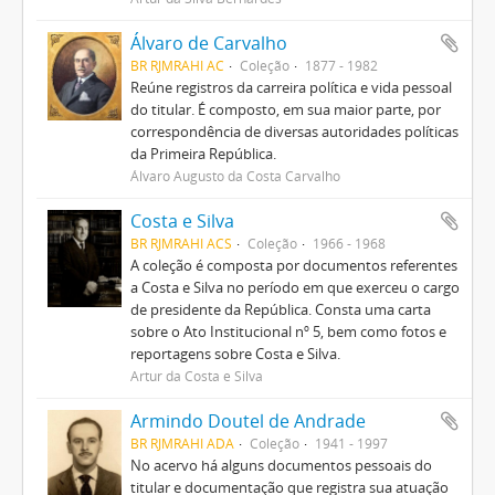
Álvaro de Carvalho
BR RJMRAHI AC
Coleção
1877 - 1982
Reúne registros da carreira política e vida pessoal
do titular. É composto, em sua maior parte, por
correspondência de diversas autoridades políticas
da Primeira República.
Álvaro Augusto da Costa Carvalho
Costa e Silva
BR RJMRAHI ACS
Coleção
1966 - 1968
A coleção é composta por documentos referentes
a Costa e Silva no período em que exerceu o cargo
de presidente da República. Consta uma carta
sobre o Ato Institucional nº 5, bem como fotos e
reportagens sobre Costa e Silva.
Artur da Costa e Silva
Armindo Doutel de Andrade
BR RJMRAHI ADA
Coleção
1941 - 1997
No acervo há alguns documentos pessoais do
titular e documentação que registra sua atuação