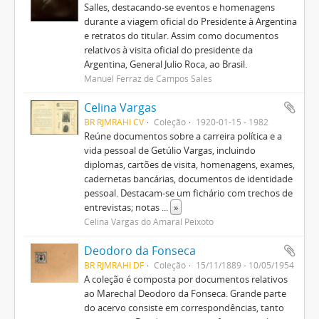
Salles, destacando-se eventos e homenagens
durante a viagem oficial do Presidente à Argentina
e retratos do titular. Assim como documentos
relativos à visita oficial do presidente da
Argentina, General Julio Roca, ao Brasil.
Manuel Ferraz de Campos Sales
Celina Vargas
BR RJMRAHI CV
Coleção
1920-01-15 - 1982
Reúne documentos sobre a carreira política e a
vida pessoal de Getúlio Vargas, incluindo
diplomas, cartões de visita, homenagens, exames,
cadernetas bancárias, documentos de identidade
pessoal. Destacam-se um fichário com trechos de
entrevistas; notas
...
»
Celina Vargas do Amaral Peixoto
Deodoro da Fonseca
BR RJMRAHI DF
Coleção
15/11/1889 - 10/05/1954
A coleção é composta por documentos relativos
ao Marechal Deodoro da Fonseca. Grande parte
do acervo consiste em correspondências, tanto