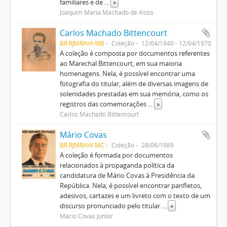
familiares e de
...
»
Joaquim Maria Machado de Assis
Carlos Machado Bittencourt
BR RJMRAHI MB
Coleção
12/04/1940 - 12/04/1970
A coleção é composta por documentos referentes
ao Marechal Bittencourt, em sua maioria
homenagens. Nela, é possível encontrar uma
fotografia do titular, além de diversas imagens de
solenidades prestadas em sua memória, como os
registros das comemorações
...
»
Carlos Machado Bittencourt
Mário Covas
BR RJMRAHI MC
Coleção
28/06/1989
A coleção é formada por documentos
relacionados à propaganda política da
candidatura de Mário Covas à Presidência da
República. Nela, é possível encontrar panfletos,
adesivos, cartazes e um livreto com o texto de um
discurso pronunciado pelo titular
...
»
Mário Covas Júnior