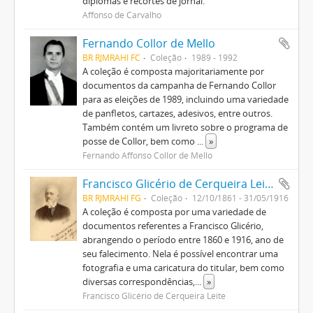
diplomas e recortes de jornal.
Affonso de Carvalho
Fernando Collor de Mello
BR RJMRAHI FC
Coleção
1989 - 1992
A coleção é composta majoritariamente por
documentos da campanha de Fernando Collor
para as eleições de 1989, incluindo uma variedade
de panfletos, cartazes, adesivos, entre outros.
Também contém um livreto sobre o programa de
posse de Collor, bem como
...
»
Fernando Affonso Collor de Mello
Francisco Glicério de Cerqueira Leite
BR RJMRAHI FG
Coleção
12/10/1861 - 31/05/1916
A coleção é composta por uma variedade de
documentos referentes a Francisco Glicério,
abrangendo o período entre 1860 e 1916, ano de
seu falecimento. Nela é possível encontrar uma
fotografia e uma caricatura do titular, bem como
diversas correspondências,
...
»
Francisco Glicério de Cerqueira Leite