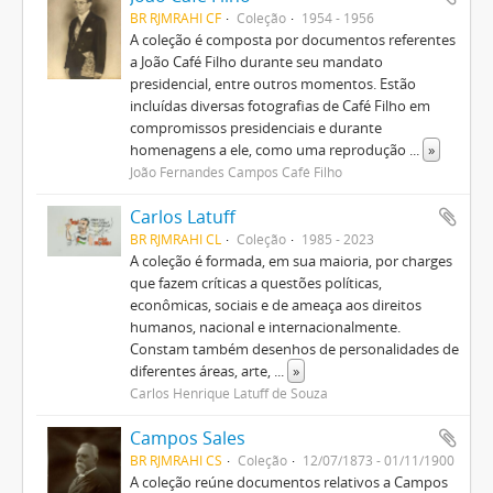
BR RJMRAHI CF
Coleção
1954 - 1956
A coleção é composta por documentos referentes
a João Café Filho durante seu mandato
presidencial, entre outros momentos. Estão
incluídas diversas fotografias de Café Filho em
compromissos presidenciais e durante
homenagens a ele, como uma reprodução
...
»
João Fernandes Campos Café Filho
Carlos Latuff
BR RJMRAHI CL
Coleção
1985 - 2023
A coleção é formada, em sua maioria, por charges
que fazem críticas a questões políticas,
econômicas, sociais e de ameaça aos direitos
humanos, nacional e internacionalmente.
Constam também desenhos de personalidades de
diferentes áreas, arte,
...
»
Carlos Henrique Latuff de Souza
Campos Sales
BR RJMRAHI CS
Coleção
12/07/1873 - 01/11/1900
A coleção reúne documentos relativos a Campos