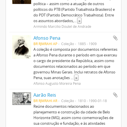
política – assim como a atuação de outros
políticos do PTB (Partido Trabalhista Brasileiro) e
do PDT (Partido Democrático Trabalhista). Entre
os assuntos abordados,
...
»
Armindo Marcílio Doutel de Andrade
Afonso Pena
BR RJMRAHI AP
Coleção
1885 - 1909
A coleção é composta por documentos referentes
a Afonso Pena durante o período em que exerceu
o cargo de presidente da República, assim como
documentos relacionados ao período em que
governou Minas Gerais. Inclui retratos de Afonso
Pena, suas anotações
...
»
Afonso Augusto Moreira Pena
Aarão Reis
BR RJMRAHI AR
Coleção
1810 - 1990-01-18
Reúne documentos relacionados ao
planejamento e construção da cidade de Belo
Horizonte (MG), assim como comemorações de
sua construção e fundação; e às atividades