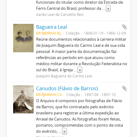
funcionais do titular como diretor da Estrada de
Ferro Central do Brasil, professor da
...
»
Aarão Leal de Carvalho Reis
Bagueira Leal
BR RJMRAHI BL
Coleção
1808-01-19 - 1966-12-09
Reúne documentos relacionados à carreira militar
de Joaquim Bagueira do Carmo Leal e de sua vida
pessoal. A maior parte da documentação faz
referências ao período em que atuou como
médico militar durante a Revolução Federalista no
sul do Brasil, à Igreja
...
»
Joaquim Bagueira do Carmo Leal
Canudos (Flávio de Barros)
BR RJMRAHI CA
Coleção
1897-08 - 1897-10
O Arquivo é composto por fotografias de Flávio
de Barros, que foi contratado pelo exército
brasileiro para registrar a última expedição ao
Arraial de Canudos. As fotografias foram feitas,
portanto, comprometidas com o ponto de vista
do exército,
...
»