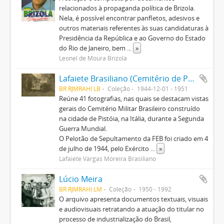
relacionados à propaganda política de Brizola.
Nela, é possível encontrar panfletos, adesivos e
outros materiais referentes às suas candidaturas à
Presidência da República e ao Governo do Estado
do Rio de Janeiro, bem
...
»
Leonel de Moura Brizola
Lafaiete Brasiliano (Cemitério de Pistoia)
BR RJMRAHI LB
Coleção
1944-12-01 - 1951
Reúne 41 fotografias, nas quais se destacam vistas
gerais do Cemitério Militar Brasileiro construído
na cidade de Pistóia, na Itália, durante a Segunda
Guerra Mundial.
O Pelotão de Sepultamento da FEB foi criado em 4
de julho de 1944, pelo Exército
...
»
Lafaiete Vargas Moreira Brasiliano
Lúcio Meira
BR RJMRAHI LM
Coleção
1950 - 1992
O arquivo apresenta documentos textuais, visuais
e audiovisuais retratando a atuação do titular no
processo de industrialização do Brasil,