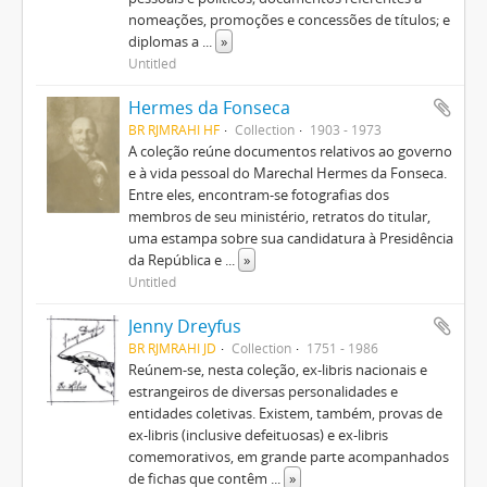
nomeações, promoções e concessões de títulos; e
diplomas a
...
»
Untitled
Hermes da Fonseca
BR RJMRAHI HF
Collection
1903 - 1973
A coleção reúne documentos relativos ao governo
e à vida pessoal do Marechal Hermes da Fonseca.
Entre eles, encontram-se fotografias dos
membros de seu ministério, retratos do titular,
uma estampa sobre sua candidatura à Presidência
da República e
...
»
Untitled
Jenny Dreyfus
BR RJMRAHI JD
Collection
1751 - 1986
Reúnem-se, nesta coleção, ex-libris nacionais e
estrangeiros de diversas personalidades e
entidades coletivas. Existem, também, provas de
ex-libris (inclusive defeituosas) e ex-libris
comemorativos, em grande parte acompanhados
de fichas que contêm
...
»