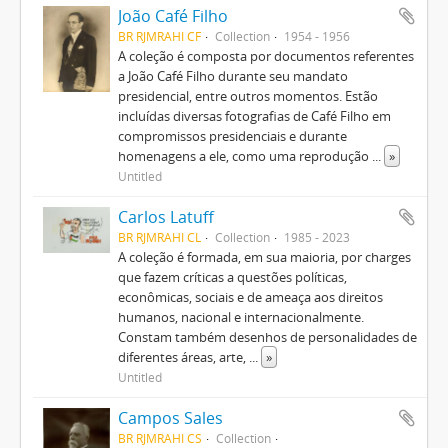
João Café Filho
BR RJMRAHI CF
Collection
1954 - 1956
A coleção é composta por documentos referentes
a João Café Filho durante seu mandato
presidencial, entre outros momentos. Estão
incluídas diversas fotografias de Café Filho em
compromissos presidenciais e durante
homenagens a ele, como uma reprodução
...
»
Untitled
Carlos Latuff
BR RJMRAHI CL
Collection
1985 - 2023
A coleção é formada, em sua maioria, por charges
que fazem críticas a questões políticas,
econômicas, sociais e de ameaça aos direitos
humanos, nacional e internacionalmente.
Constam também desenhos de personalidades de
diferentes áreas, arte,
...
»
Untitled
Campos Sales
BR RJMRAHI CS
Collection