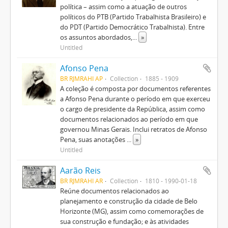
política – assim como a atuação de outros
políticos do PTB (Partido Trabalhista Brasileiro) e
do PDT (Partido Democrático Trabalhista). Entre
os assuntos abordados,
...
»
Untitled
Afonso Pena
BR RJMRAHI AP
Collection
1885 - 1909
A coleção é composta por documentos referentes
a Afonso Pena durante o período em que exerceu
o cargo de presidente da República, assim como
documentos relacionados ao período em que
governou Minas Gerais. Inclui retratos de Afonso
Pena, suas anotações
...
»
Untitled
Aarão Reis
BR RJMRAHI AR
Collection
1810 - 1990-01-18
Reúne documentos relacionados ao
planejamento e construção da cidade de Belo
Horizonte (MG), assim como comemorações de
sua construção e fundação; e às atividades