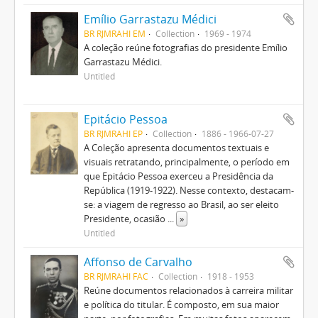
Emílio Garrastazu Médici
BR RJMRAHI EM
Collection
1969 - 1974
A coleção reúne fotografias do presidente Emílio
Garrastazu Médici.
Untitled
Epitácio Pessoa
BR RJMRAHI EP
Collection
1886 - 1966-07-27
A Coleção apresenta documentos textuais e
visuais retratando, principalmente, o período em
que Epitácio Pessoa exerceu a Presidência da
República (1919-1922). Nesse contexto, destacam-
se: a viagem de regresso ao Brasil, ao ser eleito
Presidente, ocasião
...
»
Untitled
Affonso de Carvalho
BR RJMRAHI FAC
Collection
1918 - 1953
Reúne documentos relacionados à carreira militar
e política do titular. É composto, em sua maior