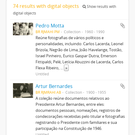
74 results with digital objects
Show results with
digital objects
Pedro Motta
BR RJMAHI PM
Collection
1960 - 1990
Reúne fotografias de vários políticos e
personalidades, incluindo: Carlos Lacerda, Leonel
Brizola, Negrão de Lima, João Havelange, Tostão,
Israel Pinheiro, Eurico Gaspar Dutra, Emerson
Fittipaldi, Pelé, Letícia Abuzzini de Lacerda, Carlos
Flexa Ribeiro,
...
»
Untitled
Artur Bernardes
BR RJMRAHI AB
Collection
1900 - 1955
A coleção reúne documentos relativos ao
Presidente Artur Bernardes, entre eles:
documentos pessoais, nomeações, registros de
condecorações recebidas pelo titular e fotografias
registrando o Presidente com familiares e sua
participação na Constituição de 1946.
Untitled