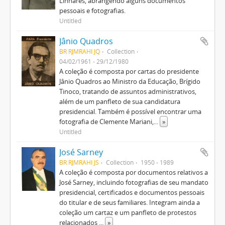
Linhares, abrangendo alguns documentos
pessoais e fotografias.
Untitled
Jânio Quadros
BR RJMRAHI JQ
Collection
04/02/1961 - 29/12/1980
A coleção é composta por cartas do presidente
Jânio Quadros ao Ministro da Educação, Brígido
Tinoco, tratando de assuntos administrativos,
além de um panfleto de sua candidatura
presidencial. Também é possível encontrar uma
fotografia de Clemente Mariani,
...
»
Untitled
José Sarney
BR RJMRAHI JS
Collection
1950 - 1989
A coleção é composta por documentos relativos a
José Sarney, incluindo fotografias de seu mandato
presidencial, certificados e documentos pessoais
do titular e de seus familiares. Integram ainda a
coleção um cartaz e um panfleto de protestos
relacionados
...
»