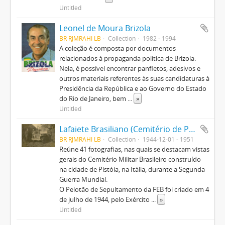
Untitled
Leonel de Moura Brizola
BR RJMRAHI LB
Collection
1982 - 1994
A coleção é composta por documentos
relacionados à propaganda política de Brizola.
Nela, é possível encontrar panfletos, adesivos e
outros materiais referentes às suas candidaturas à
Presidência da República e ao Governo do Estado
do Rio de Janeiro, bem
...
»
Untitled
Lafaiete Brasiliano (Cemitério de Pistoia)
BR RJMRAHI LB
Collection
1944-12-01 - 1951
Reúne 41 fotografias, nas quais se destacam vistas
gerais do Cemitério Militar Brasileiro construído
na cidade de Pistóia, na Itália, durante a Segunda
Guerra Mundial.
O Pelotão de Sepultamento da FEB foi criado em 4
de julho de 1944, pelo Exército
...
»
Untitled