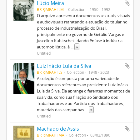
Lúcio Meira
BR RJMRAHI LM
Collection
1950 - 1992
O arquivo apresenta documentos textuais, visuais
e audiovisuais retratando a atuação do titular no
processo de industrialização do Brasil,
principalmente no governo de Getúlio Vargas e
Juscelino Kubitschek, dando ênfase à indústria
automobilística, à
...
»
Untitled
Luiz Inácio Lula da Silva
BR RJMRAHI LS
Collection
1948 - 2023
A coleção é composta por uma variedade de
documentos referentes ao presidente Luiz Inácio
Lula da Silva. Ela abrange diferentes momentos de
sua vida, como sua filiação ao Sindicato dos
Trabalhadores e ao Partido dos Trabalhadores,
materiais das campanhas
...
»
Untitled
Machado de Assis
BR RJMRAHI MA
Collection
03/02/1890