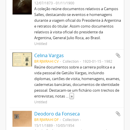
12/07/1873 - 01/11/1900
A coleção reúne documentos relativos a Campos
Salles, destacando-se eventos e homenagens
durante a viagem oficial do Presidente à Argentina
e retratos do titular. Assim como documentos
relativos à visita oficial do presidente da
Argentina, General Julio Roca, ao Brasil.
Untitled
Celina Vargas
BR RJMRAHI CV
Collection
1920-01-15 - 1982
Reúne documentos sobre a carreira política e a
vida pessoal de Getúlio Vargas, incluindo
diplomas, cartões de visita, homenagens, exames,
cadernetas bancárias, documentos de identidade
pessoal. Destacam-se um fichário com trechos de
entrevistas; notas
...
»
Untitled
Deodoro da Fonseca
BR RJMRAHI DF
Collection
15/11/1889 - 10/05/1954