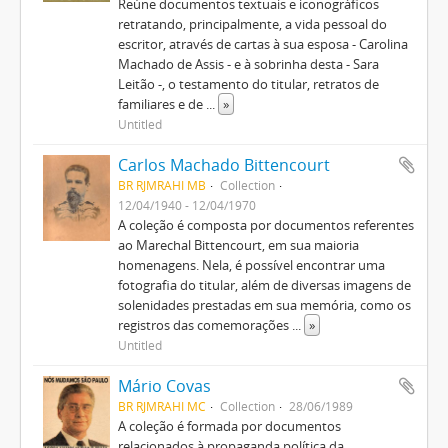
Reúne documentos textuais e iconográficos
retratando, principalmente, a vida pessoal do
escritor, através de cartas à sua esposa - Carolina
Machado de Assis - e à sobrinha desta - Sara
Leitão -, o testamento do titular, retratos de
familiares e de
...
»
Untitled
Carlos Machado Bittencourt
BR RJMRAHI MB
Collection
12/04/1940 - 12/04/1970
A coleção é composta por documentos referentes
ao Marechal Bittencourt, em sua maioria
homenagens. Nela, é possível encontrar uma
fotografia do titular, além de diversas imagens de
solenidades prestadas em sua memória, como os
registros das comemorações
...
»
Untitled
Mário Covas
BR RJMRAHI MC
Collection
28/06/1989
A coleção é formada por documentos
relacionados à propaganda política da