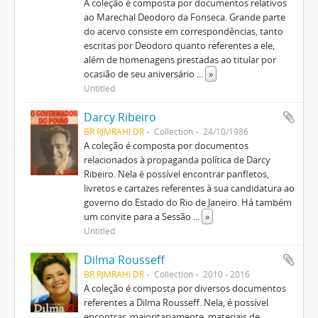
A coleção é composta por documentos relativos
ao Marechal Deodoro da Fonseca. Grande parte
do acervo consiste em correspondências, tanto
escritas por Deodoro quanto referentes a ele,
além de homenagens prestadas ao titular por
ocasião de seu aniversário
...
»
Untitled
Darcy Ribeiro
BR RJMRAHI DR
Collection
24/10/1986
A coleção é composta por documentos
relacionados à propaganda política de Darcy
Ribeiro. Nela é possível encontrar panfletos,
livretos e cartazes referentes à sua candidatura ao
governo do Estado do Rio de Janeiro. Há também
um convite para a Sessão
...
»
Untitled
Dilma Rousseff
BR RJMRAHI DR
Collection
2010 - 2016
A coleção é composta por diversos documentos
referentes a Dilma Rousseff. Nela, é possível
encontrar, majoritariamente, materiais de