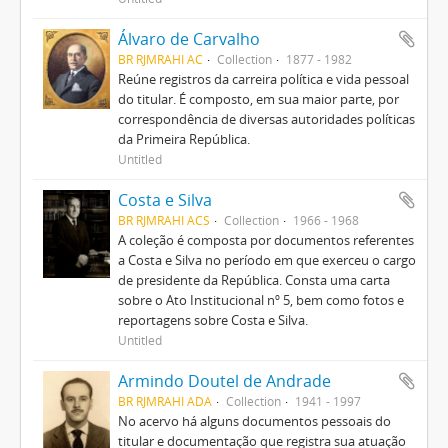
Álvaro de Carvalho
BR RJMRAHI AC
Collection
1877 - 1982
Reúne registros da carreira política e vida pessoal
do titular. É composto, em sua maior parte, por
correspondência de diversas autoridades políticas
da Primeira República.
Untitled
Costa e Silva
BR RJMRAHI ACS
Collection
1966 - 1968
A coleção é composta por documentos referentes
a Costa e Silva no período em que exerceu o cargo
de presidente da República. Consta uma carta
sobre o Ato Institucional nº 5, bem como fotos e
reportagens sobre Costa e Silva.
Untitled
Armindo Doutel de Andrade
BR RJMRAHI ADA
Collection
1941 - 1997
No acervo há alguns documentos pessoais do
titular e documentação que registra sua atuação