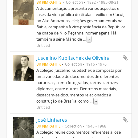
BR RJMRAHI JJS
Collection
1892 - 1985-08-21
A documentação apresenta vários aspectos e
fases da vida pública do titular – exílio em Cucuí,
no Alto Amazonas, eleições governamentais na
Bahia, campanha à vice-presidência da República
na chapa de Nilo Peçanha, homenagens. Há
também a série Mário de
...
»
Untitled
Juscelino Kubitschek de Oliveira
BR RJMRAHI JK
Collection
1916 - 1976
A coleção Juscelino Kubitschek é composta por
uma variedade de documentos de diferentes
naturezas, como fotografias, cartas, cartazes,
diplomas, entre outros. Dentre os materiais,
destacam-se documentos relacionados à
construção de Brasília, como
...
»
Untitled
José Linhares
BR RJMRAHI JL
Collection
1945 - 1968
A coleção reúne documentos referentes à José