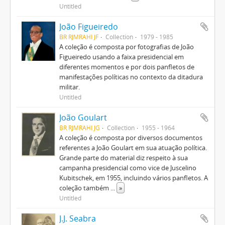
Untitled
João Figueiredo
BR RJMRAHI JF
Collection
1979 - 1985
A coleção é composta por fotografias de João
Figueiredo usando a faixa presidencial em
diferentes momentos e por dois panfletos de
manifestações políticas no contexto da ditadura
militar.
Untitled
João Goulart
BR RJMRAHI JG
Collection
1955 - 1964
A coleção é composta por diversos documentos
referentes a João Goulart em sua atuação política.
Grande parte do material diz respeito à sua
campanha presidencial como vice de Juscelino
Kubitschek, em 1955, incluindo vários panfletos. A
coleção também
...
»
Untitled
J.J. Seabra