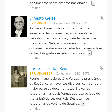
documentos sobre eventos nacionais e
...
»
Untitled
Ernesto Geisel
BR RJMRAHI EG
Collection
1907 - 2001
A coleção Ernesto Geisel contempla uma
variedade de documentos, abrangendo os
períodos pré-presidencial, presidencial e pós-
presidencial. Nela, é possível encontrar
documentos das mais variadas formas — cartões,
cartas, fotografias — relacionados às
...
»
Untitled
Enê Garcez dos Reis
BR RJMRAHI EGR
Collection
1930 - 1972
Reúne imagens de Getúlio Vargas na presidência
da República, em eventos diversos, compondo a
maior parte da documentação. Ha várias
fotografias nas quais Vargas aparece ao lado do
titular Enê Garcez dos Reis. Destacam-se
fotografias do velório de Getúlio
...
»
Untitled