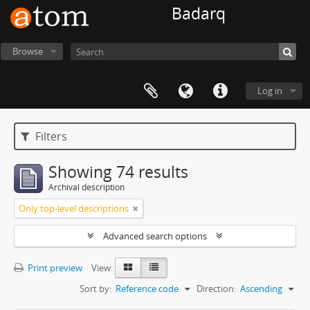
Badarq
Browse
Log in
Filters
Showing 74 results
Archival description
Only top-level descriptions
Advanced search options
Print preview
View:
Sort by:
Reference code
Direction:
Ascending