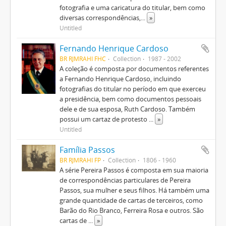
fotografia e uma caricatura do titular, bem como
diversas correspondências,
...
»
Untitled
Fernando Henrique Cardoso
BR RJMRAHI FHC
Collection
1987 - 2002
A coleção é composta por documentos referentes
a Fernando Henrique Cardoso, incluindo
fotografias do titular no período em que exerceu
a presidência, bem como documentos pessoais
dele e de sua esposa, Ruth Cardoso. Também
possui um cartaz de protesto
...
»
Untitled
Família Passos
BR RJMRAHI FP
Collection
1806 - 1960
A série Pereira Passos é composta em sua maioria
de correspondências particulares de Pereira
Passos, sua mulher e seus filhos. Há também uma
grande quantidade de cartas de terceiros, como
Barão do Rio Branco, Ferreira Rosa e outros. São
cartas de
...
»