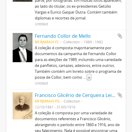
parte, por fotografias. Em muitas fotos aparecem,
ao lado do titular, os ex-presidentes Getúlio
Vargas e Eurico Gaspar Dutra. Contém também
diplomas e recortes de jornal.
Untitled
Fernando Collor de Mello
BR RJMRAHI FC
Collection
1989 - 1992
A coleção é composta majoritariamente por
documentos da campanha de Fernando Collor
para as eleições de 1989, incluindo uma variedade
de panfletos, cartazes, adesivos, entre outros.
Também contém um livreto sobre o programa de
posse de Collor, bem como
...
»
Untitled
Francisco Glicério de Cerqueira Leite
BR RJMRAHI FG
Collection
12/10/1861 - 31/05/1916
A coleção é composta por uma variedade de
documentos referentes a Francisco Glicério,
abrangendo o período entre 1860 e 1916, ano de
seu falecimento. Nela é possível encontrar uma