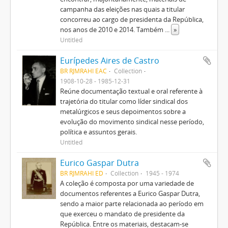
campanha das eleições nas quais a titular
concorreu ao cargo de presidenta da República,
nos anos de 2010 e 2014. Também
...
»
Untitled
Eurípedes Aires de Castro
BR RJMRAHI EAC
Collection
1908-10-28 - 1985-12-31
Reúne documentação textual e oral referente à
trajetória do titular como líder sindical dos
metalúrgicos e seus depoimentos sobre a
evolução do movimento sindical nesse período,
política e assuntos gerais.
Untitled
Eurico Gaspar Dutra
BR RJMRAHI ED
Collection
1945 - 1974
A coleção é composta por uma variedade de
documentos referentes a Eurico Gaspar Dutra,
sendo a maior parte relacionada ao período em
que exerceu o mandato de presidente da
República. Entre os materiais, destacam-se