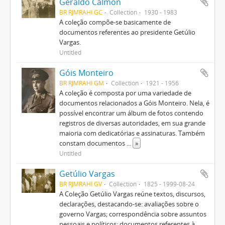
Geraldo Calmon
BR RJMRAHI GC
Collection
1930 - 1983
A coleção compõe-se basicamente de
documentos referentes ao presidente Getúlio
Vargas.
Untitled
Góis Monteiro
BR RJMRAHI GM
Collection
1921 - 1956
A coleção é composta por uma variedade de
documentos relacionados a Góis Monteiro. Nela, é
possível encontrar um álbum de fotos contendo
registros de diversas autoridades, em sua grande
maioria com dedicatórias e assinaturas. Também
constam documentos
...
»
Untitled
Getúlio Vargas
BR RJMRAHI GV
Collection
1825 - 1999-08-24
A Coleção Getúlio Vargas reúne textos, discursos,
declarações, destacando-se: avaliações sobre o
governo Vargas; correspondência sobre assuntos
pessoais e políticos; documentos referentes à