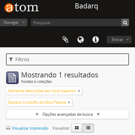
Badarq
Navegar
Entrar
Filtros
Mostrando 1 resultados
Fundos e coleções
Somente descrições em nível superior
Epitácio Lindolfo da Silva Pessoa
Opções avançadas de busca
Visualizar impressão
Visualizar: