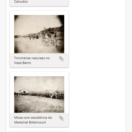
Canudos
Trincheiras naturaes no
Vaza-Barris
Missa com assistência do
Marechal Bittencourt