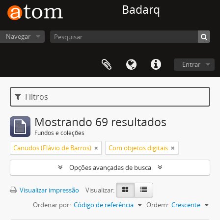
Badarq
Navegar
Entrar
Filtros
Mostrando 69 resultados
Fundos e coleções
Canudos (Flávio de Barros)
Com objetos digitais
Opções avançadas de busca
Visualizar impressão
Visualizar:
Ordenar por:
Código de referência
Ordem:
Crescente