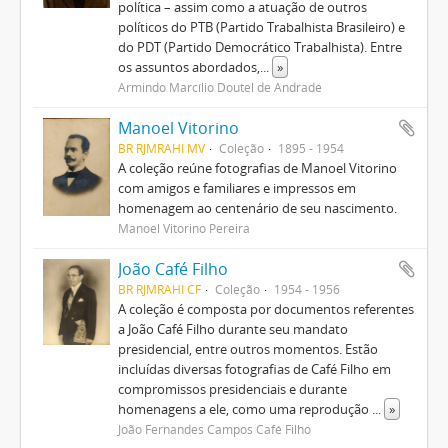
política – assim como a atuação de outros
políticos do PTB (Partido Trabalhista Brasileiro) e
do PDT (Partido Democrático Trabalhista). Entre
os assuntos abordados,
...
»
Armindo Marcílio Doutel de Andrade
Manoel Vitorino
BR RJMRAHI MV
Coleção
1895 - 1954
A coleção reúne fotografias de Manoel Vitorino
com amigos e familiares e impressos em
homenagem ao centenário de seu nascimento.
Manoel Vitorino Pereira
João Café Filho
BR RJMRAHI CF
Coleção
1954 - 1956
A coleção é composta por documentos referentes
a João Café Filho durante seu mandato
presidencial, entre outros momentos. Estão
incluídas diversas fotografias de Café Filho em
compromissos presidenciais e durante
homenagens a ele, como uma reprodução
...
»
João Fernandes Campos Café Filho