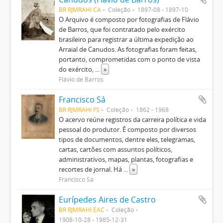
BR RJMRAHI CA
Coleção
1897-08 - 1897-10
O Arquivo é composto por fotografias de Flávio
de Barros, que foi contratado pelo exército
brasileiro para registrar a última expedição ao
Arraial de Canudos. As fotografias foram feitas,
portanto, comprometidas com o ponto de vista
do exército,
...
»
Flávio de Barros
Francisco Sá
BR RJMRAHI FS
Coleção
1862 - 1968
O acervo reúne registros da carreira política e vida
pessoal do produtor. É composto por diversos
tipos de documentos, dentre eles, telegramas,
cartas, cartões com assuntos políticos,
administrativos, mapas, plantas, fotografias e
recortes de jornal. Há
...
»
Francisco Sá
Eurípedes Aires de Castro
BR RJMRAHI EAC
Coleção
1908-10-28 - 1985-12-31