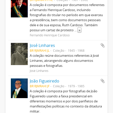
A coleção é composta por documentos referentes
a Fernando Henrique Cardoso, incluindo
fotografias do titular no período em que exerceu
a presidência, bem como documentos pessoais
dele e de sua esposa, Ruth Cardoso. Também
possui um cartaz de protesto
...
»
Fernando Henrique Cardoso
José Linhares
BR RJMRAHI JL
Coleção
1945 - 1968
A coleção reúne documentos referentes à José
Linhares, abrangendo alguns documentos
pessoais e fotografias.
José Linhares
João Figueiredo
BR RJMRAHI JF
Coleção
1979 - 1985
A coleção é composta por fotografias de João
Figueiredo usando a faixa presidencial em
diferentes momentos e por dois panfletos de
manifestações políticas no contexto da ditadura
militar.