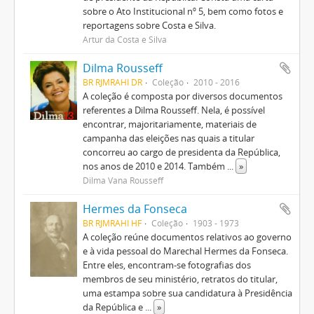
sobre o Ato Institucional nº 5, bem como fotos e
reportagens sobre Costa e Silva.
Artur da Costa e Silva
Dilma Rousseff
BR RJMRAHI DR
Coleção
2010 - 2016
A coleção é composta por diversos documentos
referentes a Dilma Rousseff. Nela, é possível
encontrar, majoritariamente, materiais de
campanha das eleições nas quais a titular
concorreu ao cargo de presidenta da República,
nos anos de 2010 e 2014. Também
...
»
Dilma Vana Rousseff
Hermes da Fonseca
BR RJMRAHI HF
Coleção
1903 - 1973
A coleção reúne documentos relativos ao governo
e à vida pessoal do Marechal Hermes da Fonseca.
Entre eles, encontram-se fotografias dos
membros de seu ministério, retratos do titular,
uma estampa sobre sua candidatura à Presidência
da República e
...
»