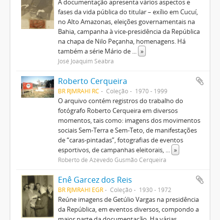
A documentação apresenta vários aspectos e
fases da vida pública do titular – exílio em Cucuí,
no Alto Amazonas, eleições governamentais na
Bahia, campanha à vice-presidência da República
na chapa de Nilo Peçanha, homenagens. Há
também a série Mário de
...
»
José Joaquim Seabra
Roberto Cerqueira
BR RJMRAHI RC
Coleção
1970 - 1999
O arquivo contém registros do trabalho do
fotógrafo Roberto Cerqueira em diversos
momentos, tais como: imagens dos movimentos
sociais Sem-Terra e Sem-Teto, de manifestações
de “caras-pintadas”, fotografias de eventos
esportivos, de campanhas eleitorais,
...
»
Roberto de Azevedo Gusmão Cerqueira
Enê Garcez dos Reis
BR RJMRAHI EGR
Coleção
1930 - 1972
Reúne imagens de Getúlio Vargas na presidência
da República, em eventos diversos, compondo a
maior parte da documentação. Ha várias