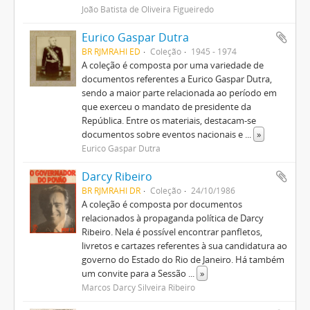
João Batista de Oliveira Figueiredo
Eurico Gaspar Dutra
BR RJMRAHI ED
Coleção
1945 - 1974
A coleção é composta por uma variedade de
documentos referentes a Eurico Gaspar Dutra,
sendo a maior parte relacionada ao período em
que exerceu o mandato de presidente da
República. Entre os materiais, destacam-se
documentos sobre eventos nacionais e
...
»
Eurico Gaspar Dutra
Darcy Ribeiro
BR RJMRAHI DR
Coleção
24/10/1986
A coleção é composta por documentos
relacionados à propaganda política de Darcy
Ribeiro. Nela é possível encontrar panfletos,
livretos e cartazes referentes à sua candidatura ao
governo do Estado do Rio de Janeiro. Há também
um convite para a Sessão
...
»
Marcos Darcy Silveira Ribeiro