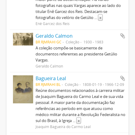
fotografias nas quais Vargas aparece ao lado do
titular Enê Garcez dos Reis. Destacam-se
fotografias do velório de Getúlio
...
»
Enê Garcez dos Reis
Geraldo Calmon
BR RJMRAHI GC
Coleção
1930 - 1983
A coleção compõe-se basicamente de
documentos referentes ao presidente Getúlio
Vargas.
Geraldo Calmon
Bagueira Leal
BR RJMRAHI BL
Coleção
1808-01-19 - 1966-12-09
Reúne documentos relacionados à carreira militar
de Joaquim Bagueira do Carmo Leal e de sua vida
pessoal. A maior parte da documentação faz
referências ao período em que atuou como
médico militar durante a Revolução Federalista no
sul do Brasil, à Igreja
...
»
Joaquim Bagueira do Carmo Leal