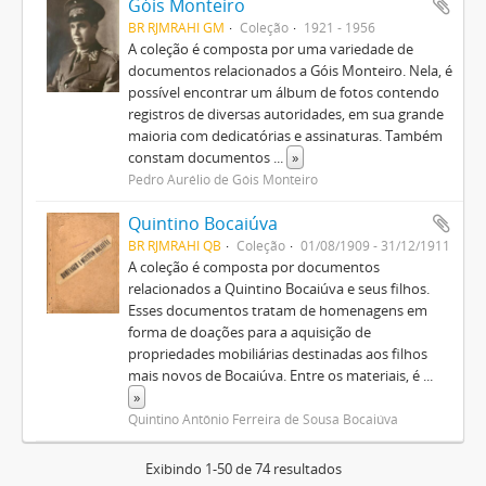
Góis Monteiro
BR RJMRAHI GM
Coleção
1921 - 1956
A coleção é composta por uma variedade de
documentos relacionados a Góis Monteiro. Nela, é
possível encontrar um álbum de fotos contendo
registros de diversas autoridades, em sua grande
maioria com dedicatórias e assinaturas. Também
constam documentos
...
»
Pedro Aurélio de Góis Monteiro
Quintino Bocaiúva
BR RJMRAHI QB
Coleção
01/08/1909 - 31/12/1911
A coleção é composta por documentos
relacionados a Quintino Bocaiúva e seus filhos.
Esses documentos tratam de homenagens em
forma de doações para a aquisição de
propriedades mobiliárias destinadas aos filhos
mais novos de Bocaiúva. Entre os materiais, é
...
»
Quintino Antônio Ferreira de Sousa Bocaiúva
Exibindo 1-50 de 74 resultados