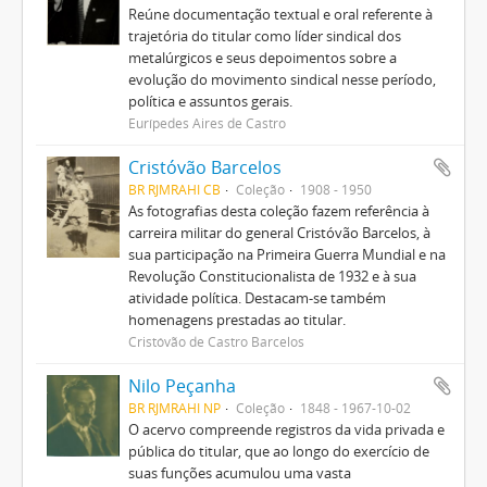
Reúne documentação textual e oral referente à
trajetória do titular como líder sindical dos
metalúrgicos e seus depoimentos sobre a
evolução do movimento sindical nesse período,
política e assuntos gerais.
Eurípedes Aires de Castro
Cristóvão Barcelos
BR RJMRAHI CB
Coleção
1908 - 1950
As fotografias desta coleção fazem referência à
carreira militar do general Cristóvão Barcelos, à
sua participação na Primeira Guerra Mundial e na
Revolução Constitucionalista de 1932 e à sua
atividade política. Destacam-se também
homenagens prestadas ao titular.
Cristóvão de Castro Barcelos
Nilo Peçanha
BR RJMRAHI NP
Coleção
1848 - 1967-10-02
O acervo compreende registros da vida privada e
pública do titular, que ao longo do exercício de
suas funções acumulou uma vasta