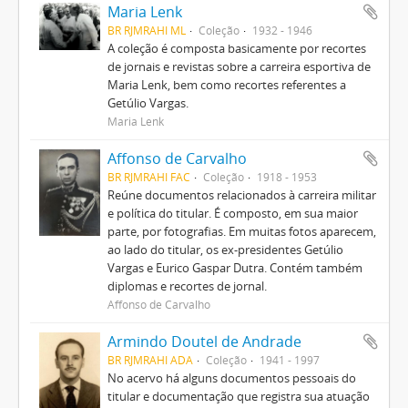
Maria Lenk
BR RJMRAHI ML
Coleção
1932 - 1946
A coleção é composta basicamente por recortes
de jornais e revistas sobre a carreira esportiva de
Maria Lenk, bem como recortes referentes a
Getúlio Vargas.
Maria Lenk
Affonso de Carvalho
BR RJMRAHI FAC
Coleção
1918 - 1953
Reúne documentos relacionados à carreira militar
e política do titular. É composto, em sua maior
parte, por fotografias. Em muitas fotos aparecem,
ao lado do titular, os ex-presidentes Getúlio
Vargas e Eurico Gaspar Dutra. Contém também
diplomas e recortes de jornal.
Affonso de Carvalho
Armindo Doutel de Andrade
BR RJMRAHI ADA
Coleção
1941 - 1997
No acervo há alguns documentos pessoais do
titular e documentação que registra sua atuação