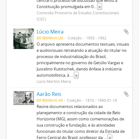
central o processo de discussão que levou à
Constituição promulgada em 0
...
»
Comissão Provisória de Estudos Constitucionais
(CEC)
Lúcio Meira
BR RJMRAHI LM
Coleção
1950 - 1992
O arquivo apresenta documentos textuais, visuais
e audiovisuais retratando a atuação do titular no
processo de industrialização do Brasil,
principalmente no governo de Getúlio Vargas e
Juscelino Kubitschek, dando ênfase à indústria
automobilística, à
...
»
Lúcio Martins Meira
Aarão Reis
BR RJMRAHI AR
Coleção
1810 - 1990-01-18
Reúne documentos relacionados ao
planejamento e construção da cidade de Belo
Horizonte (MG), assim como comemorações de
sua construção e fundação; e às atividades
funcionais do titular como diretor da Estrada de
Ferro Central do Brasil, professor da
...
»