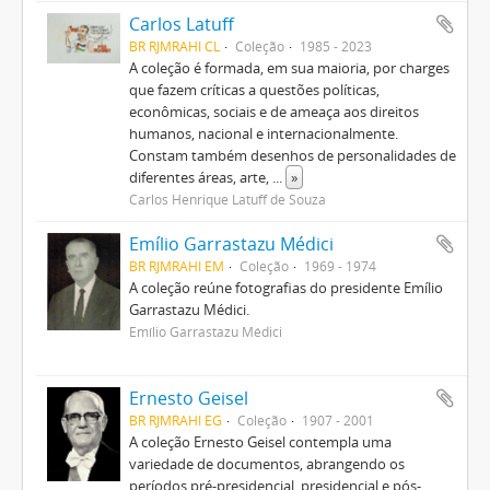
Carlos Latuff
BR RJMRAHI CL
Coleção
1985 - 2023
A coleção é formada, em sua maioria, por charges
que fazem críticas a questões políticas,
econômicas, sociais e de ameaça aos direitos
humanos, nacional e internacionalmente.
Constam também desenhos de personalidades de
diferentes áreas, arte,
...
»
Carlos Henrique Latuff de Souza
Emílio Garrastazu Médici
BR RJMRAHI EM
Coleção
1969 - 1974
A coleção reúne fotografias do presidente Emílio
Garrastazu Médici.
Emílio Garrastazu Médici
Ernesto Geisel
BR RJMRAHI EG
Coleção
1907 - 2001
A coleção Ernesto Geisel contempla uma
variedade de documentos, abrangendo os
períodos pré-presidencial, presidencial e pós-