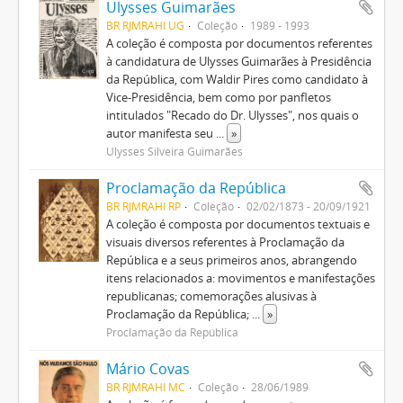
Ulysses Guimarães
BR RJMRAHI UG
Coleção
1989 - 1993
A coleção é composta por documentos referentes
à candidatura de Ulysses Guimarães à Presidência
da República, com Waldir Pires como candidato à
Vice-Presidência, bem como por panfletos
intitulados "Recado do Dr. Ulysses", nos quais o
autor manifesta seu
...
»
Ulysses Silveira Guimarães
Proclamação da República
BR RJMRAHI RP
Coleção
02/02/1873 - 20/09/1921
A coleção é composta por documentos textuais e
visuais diversos referentes à Proclamação da
República e a seus primeiros anos, abrangendo
itens relacionados a: movimentos e manifestações
republicanas; comemorações alusivas à
Proclamação da República;
...
»
Proclamação da República
Mário Covas
BR RJMRAHI MC
Coleção
28/06/1989