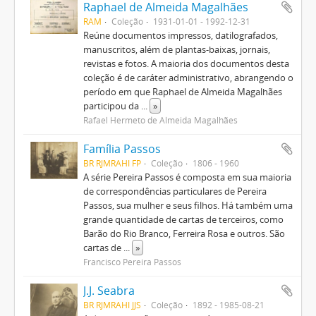
Raphael de Almeida Magalhães
RAM
Coleção
1931-01-01 - 1992-12-31
Reúne documentos impressos, datilografados,
manuscritos, além de plantas-baixas, jornais,
revistas e fotos. A maioria dos documentos desta
coleção é de caráter administrativo, abrangendo o
período em que Raphael de Almeida Magalhães
participou da
...
»
Rafael Hermeto de Almeida Magalhães
Família Passos
BR RJMRAHI FP
Coleção
1806 - 1960
A série Pereira Passos é composta em sua maioria
de correspondências particulares de Pereira
Passos, sua mulher e seus filhos. Há também uma
grande quantidade de cartas de terceiros, como
Barão do Rio Branco, Ferreira Rosa e outros. São
cartas de
...
»
Francisco Pereira Passos
J.J. Seabra
BR RJMRAHI JJS
Coleção
1892 - 1985-08-21