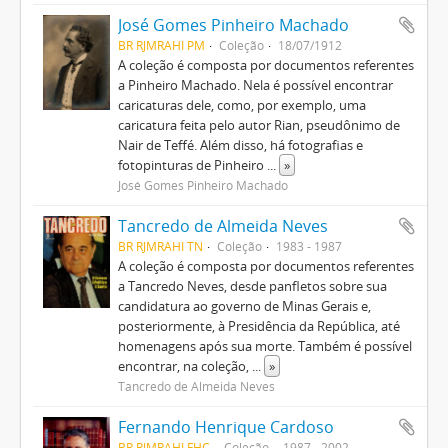
José Gomes Pinheiro Machado
BR RJMRAHI PM
Coleção
18/07/1912
A coleção é composta por documentos referentes
a Pinheiro Machado. Nela é possível encontrar
caricaturas dele, como, por exemplo, uma
caricatura feita pelo autor Rian, pseudônimo de
Nair de Teffé. Além disso, há fotografias e
fotopinturas de Pinheiro
...
»
José Gomes Pinheiro Machado
Tancredo de Almeida Neves
BR RJMRAHI TN
Coleção
1983 - 1987
A coleção é composta por documentos referentes
a Tancredo Neves, desde panfletos sobre sua
candidatura ao governo de Minas Gerais e,
posteriormente, à Presidência da República, até
homenagens após sua morte. Também é possível
encontrar, na coleção,
...
»
Tancredo de Almeida Neves
Fernando Henrique Cardoso
BR RJMRAHI FHC
Coleção
1987 - 2002