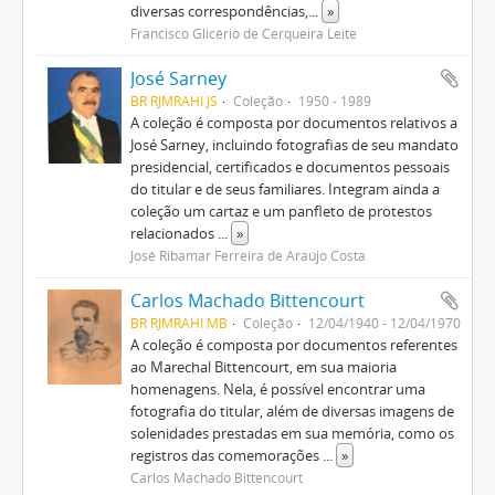
diversas correspondências,
...
»
Francisco Glicério de Cerqueira Leite
José Sarney
BR RJMRAHI JS
Coleção
1950 - 1989
A coleção é composta por documentos relativos a
José Sarney, incluindo fotografias de seu mandato
presidencial, certificados e documentos pessoais
do titular e de seus familiares. Integram ainda a
coleção um cartaz e um panfleto de protestos
relacionados
...
»
José Ribamar Ferreira de Araújo Costa
Carlos Machado Bittencourt
BR RJMRAHI MB
Coleção
12/04/1940 - 12/04/1970
A coleção é composta por documentos referentes
ao Marechal Bittencourt, em sua maioria
homenagens. Nela, é possível encontrar uma
fotografia do titular, além de diversas imagens de
solenidades prestadas em sua memória, como os
registros das comemorações
...
»
Carlos Machado Bittencourt