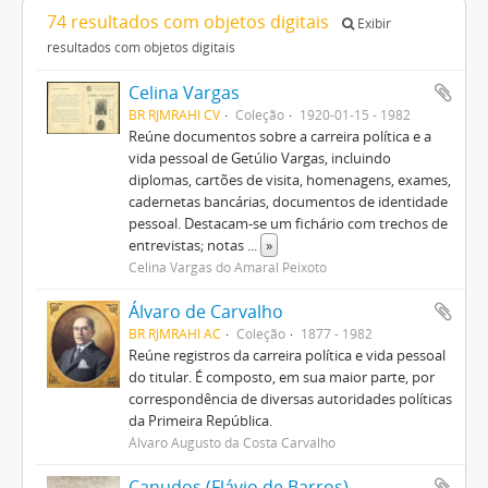
74 resultados com objetos digitais
Exibir
resultados com objetos digitais
Celina Vargas
BR RJMRAHI CV
Coleção
1920-01-15 - 1982
Reúne documentos sobre a carreira política e a
vida pessoal de Getúlio Vargas, incluindo
diplomas, cartões de visita, homenagens, exames,
cadernetas bancárias, documentos de identidade
pessoal. Destacam-se um fichário com trechos de
entrevistas; notas
...
»
Celina Vargas do Amaral Peixoto
Álvaro de Carvalho
BR RJMRAHI AC
Coleção
1877 - 1982
Reúne registros da carreira política e vida pessoal
do titular. É composto, em sua maior parte, por
correspondência de diversas autoridades políticas
da Primeira República.
Álvaro Augusto da Costa Carvalho
Canudos (Flávio de Barros)