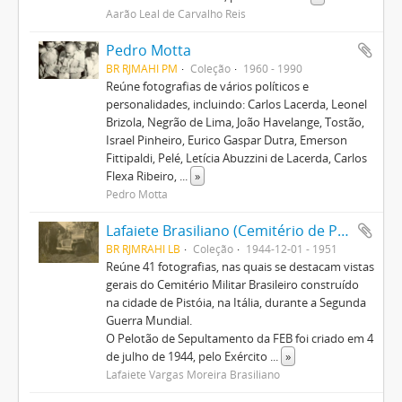
Aarão Leal de Carvalho Reis
Pedro Motta
BR RJMAHI PM
Coleção
1960 - 1990
Reúne fotografias de vários políticos e
personalidades, incluindo: Carlos Lacerda, Leonel
Brizola, Negrão de Lima, João Havelange, Tostão,
Israel Pinheiro, Eurico Gaspar Dutra, Emerson
Fittipaldi, Pelé, Letícia Abuzzini de Lacerda, Carlos
Flexa Ribeiro,
...
»
Pedro Motta
Lafaiete Brasiliano (Cemitério de Pistoia)
BR RJMRAHI LB
Coleção
1944-12-01 - 1951
Reúne 41 fotografias, nas quais se destacam vistas
gerais do Cemitério Militar Brasileiro construído
na cidade de Pistóia, na Itália, durante a Segunda
Guerra Mundial.
O Pelotão de Sepultamento da FEB foi criado em 4
de julho de 1944, pelo Exército
...
»
Lafaiete Vargas Moreira Brasiliano