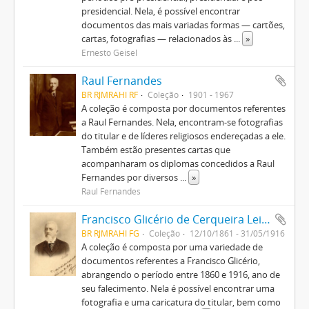
presidencial. Nela, é possível encontrar
documentos das mais variadas formas — cartões,
cartas, fotografias — relacionados às
...
»
Ernesto Geisel
Raul Fernandes
BR RJMRAHI RF
Coleção
1901 - 1967
A coleção é composta por documentos referentes
a Raul Fernandes. Nela, encontram-se fotografias
do titular e de líderes religiosos endereçadas a ele.
Também estão presentes cartas que
acompanharam os diplomas concedidos a Raul
Fernandes por diversos
...
»
Raul Fernandes
Francisco Glicério de Cerqueira Leite
BR RJMRAHI FG
Coleção
12/10/1861 - 31/05/1916
A coleção é composta por uma variedade de
documentos referentes a Francisco Glicério,
abrangendo o período entre 1860 e 1916, ano de
seu falecimento. Nela é possível encontrar uma
fotografia e uma caricatura do titular, bem como