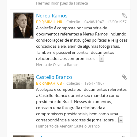
Hermes Rodrigues da Fonseca
Nereu Ramos
BR RJMRAHI NR
Coleção
04/08/1947 - 12/09/1957
A coleção é composta por uma série de
documentos referentes a Nereu Ramos, incluindo
condecorações de instituições políticas e religiosas
concedidas a ele, além de algumas fotografias.
Também é possível encontrar documentos
relacionados aos compromissos
...
»
Nereu de Oliveira Ramos
Castello Branco
BR RJMRAHI CB
Coleção
1964 - 1967
A coleção é composta por documentos referentes
a Castello Branco durante seu mandato como
presidente do Brasil. Nesses documentos,
constam uma fotografia relacionada a
compromissos presidenciais, bem como uma
correspondência e recortes de jornal sobre
...
»
Humberto de Alencar Castelo Branco