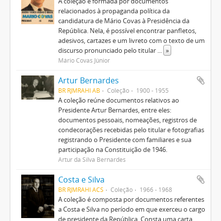
A coleção é formada por documentos
relacionados à propaganda política da
candidatura de Mário Covas à Presidência da
República. Nela, é possível encontrar panfletos,
adesivos, cartazes e um livreto com o texto de um
discurso pronunciado pelo titular
...
»
Mário Covas Júnior
Artur Bernardes
BR RJMRAHI AB
Coleção
1900 - 1955
A coleção reúne documentos relativos ao
Presidente Artur Bernardes, entre eles:
documentos pessoais, nomeações, registros de
condecorações recebidas pelo titular e fotografias
registrando o Presidente com familiares e sua
participação na Constituição de 1946.
Artur da Silva Bernardes
Costa e Silva
BR RJMRAHI ACS
Coleção
1966 - 1968
A coleção é composta por documentos referentes
a Costa e Silva no período em que exerceu o cargo
de presidente da República. Consta uma carta