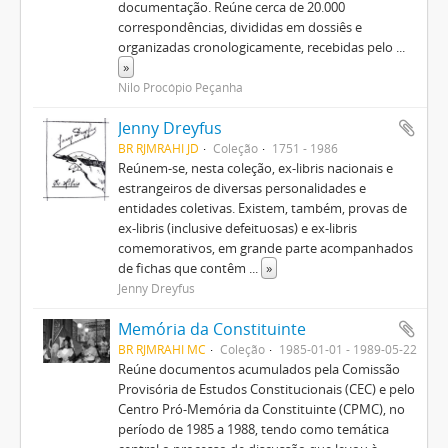
documentação. Reúne cerca de 20.000
correspondências, divididas em dossiês e
organizadas cronologicamente, recebidas pelo
...
»
Nilo Procópio Peçanha
Jenny Dreyfus
BR RJMRAHI JD
Coleção
1751 - 1986
Reúnem-se, nesta coleção, ex-libris nacionais e
estrangeiros de diversas personalidades e
entidades coletivas. Existem, também, provas de
ex-libris (inclusive defeituosas) e ex-libris
comemorativos, em grande parte acompanhados
de fichas que contêm
...
»
Jenny Dreyfus
Memória da Constituinte
BR RJMRAHI MC
Coleção
1985-01-01 - 1989-05-22
Reúne documentos acumulados pela Comissão
Provisória de Estudos Constitucionais (CEC) e pelo
Centro Pró-Memória da Constituinte (CPMC), no
período de 1985 a 1988, tendo como temática