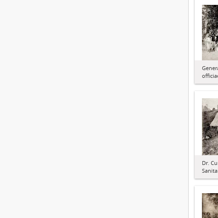
Genera
offic
Dr. Cu
Sanita