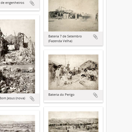
 de engenheiros
Bateria 7 de Setembro
(Fazenda Velha)
Bateria do Perigo
 Bom Jesus (nova)