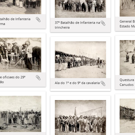
talhão de Infanteria
General B
37º Batalhão de Infanteria na
rma
Estado Ma
trincheira
e oficiaes do 29º
Questura 
hão
Ala do 1º e do 9º da cavalaria
Canudos