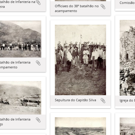
talhão de Infanteria na
Comissão
Officiaes do 38º batalhão no
eira
acampamento
talhão de Infanteria
ampamento
Sepultura do Capitão Silva
Igreja do
talhão de Infanteria
go