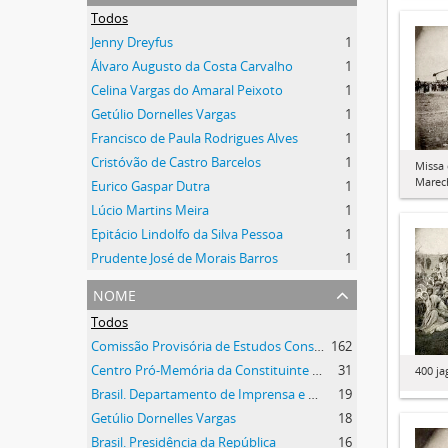
Todos
Jenny Dreyfus
1
Álvaro Augusto da Costa Carvalho
1
Celina Vargas do Amaral Peixoto
1
Getúlio Dornelles Vargas
1
Francisco de Paula Rodrigues Alves
1
Cristóvão de Castro Barcelos
1
Missa 
Marech
Eurico Gaspar Dutra
1
Lúcio Martins Meira
1
Epitácio Lindolfo da Silva Pessoa
1
Prudente José de Morais Barros
1
nome
Todos
Comissão Provisória de Estudos Constitucionais (CEC)
162
Centro Pró-Memória da Constituinte (CPMC)
31
400 ja
Brasil. Departamento de Imprensa e Propaganda
19
Getúlio Dornelles Vargas
18
Brasil. Presidência da República
16