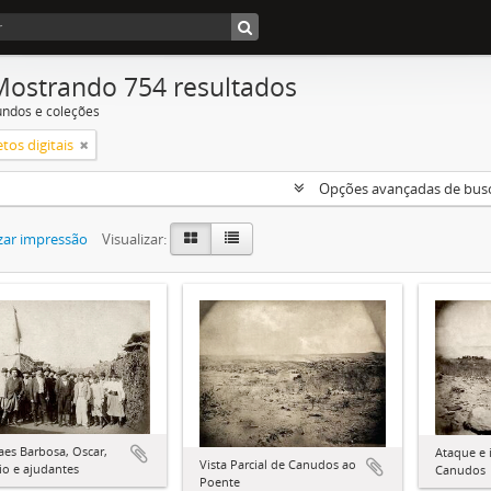
Mostrando 754 resultados
undos e coleções
tos digitais
Opções avançadas de bus
zar impressão
Visualizar:
es Barbosa, Oscar,
Ataque e 
Vista Parcial de Canudos ao
io e ajudantes
Canudos
Poente