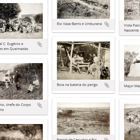
Rio Vaza-Barris e Umburana
Vista Par
Nascente 
l C. Eugênio e
iaes em Queimadas
Boia na bateria do perigo
Major Mar
rio, chefe do Corpo
rio
Parcial de Canudos e Rio