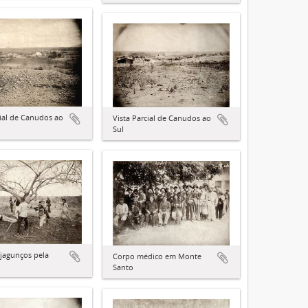
cial de Canudos ao
Vista Parcial de Canudos ao
Sul
 jagunços pela
Corpo médico em Monte
Santo