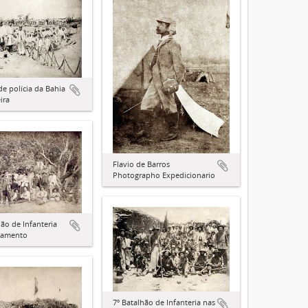
de polícia da Bahia
ira
Flavio de Barros
Photographo Expedicionario
hão de Infanteria
pamento
7º Batalhão de Infanteria nas