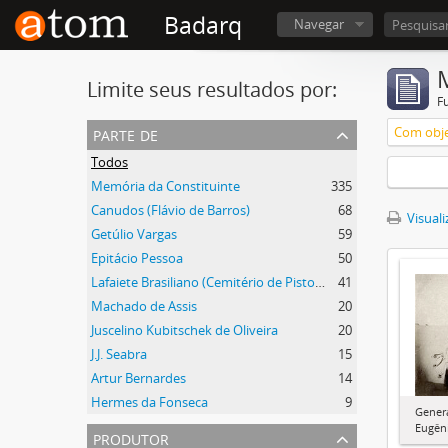
Badarq
Navegar
Limite seus resultados por:
F
parte de
Com obje
Todos
Memória da Constituinte
335
Canudos (Flávio de Barros)
68
Visuali
Getúlio Vargas
59
Epitácio Pessoa
50
Lafaiete Brasiliano (Cemitério de Pistoia)
41
Machado de Assis
20
Juscelino Kubitschek de Oliveira
20
J.J. Seabra
15
Artur Bernardes
14
Hermes da Fonseca
9
Genera
Eugên
produtor