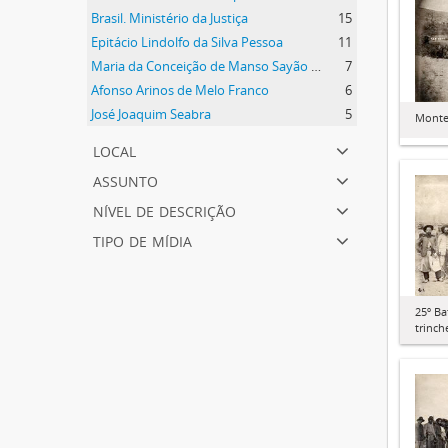
Brasil. Ministério da Justiça
15
Epitácio Lindolfo da Silva Pessoa
11
Maria da Conceição de Manso Sayão da Silva Pessoa
7
Afonso Arinos de Melo Franco
6
José Joaquim Seabra
5
Monte
local
assunto
nível de descrição
tipo de mídia
25º Ba
trinch