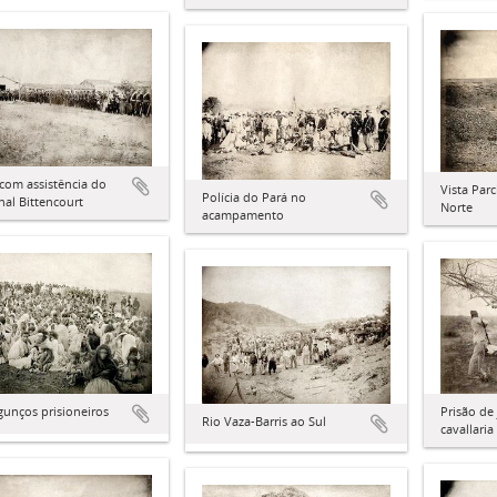
com assistência do
Vista Par
Polícia do Pará no
al Bittencourt
Norte
acampamento
Prisão de
gunços prisioneiros
Rio Vaza-Barris ao Sul
cavallaria