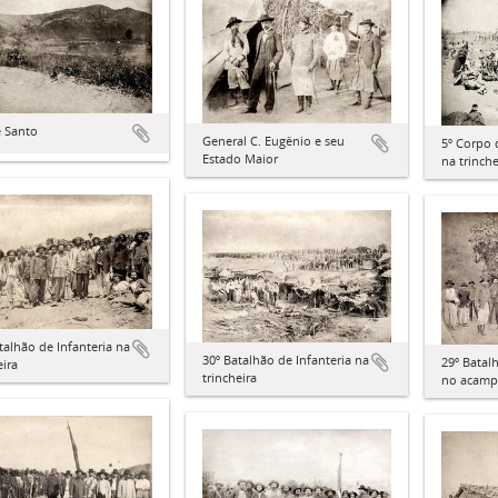
 Santo
General C. Eugênio e seu
5º Corpo 
Estado Maior
na trinche
talhão de Infanteria na
30º Batalhão de Infanteria na
29º Batal
eira
trincheira
no acam