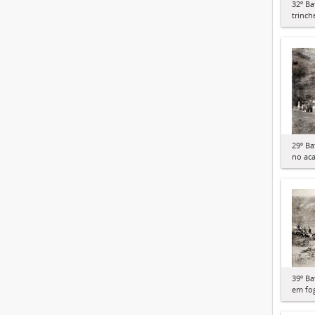
32º Ba
trinch
29º Ba
no ac
39º Ba
em fo