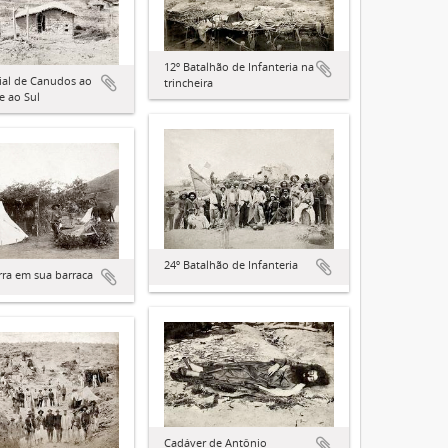
12º Batalhão de Infanteria na
cial de Canudos ao
trincheira
e ao Sul
24º Batalhão de Infanteria
ra em sua barraca
Cadáver de Antônio