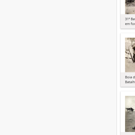
31º Ba
em fo
Boia d
Batal