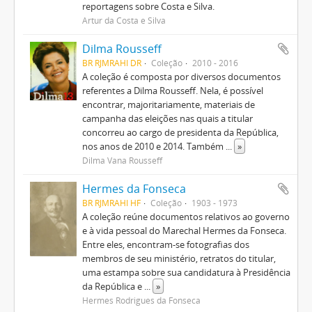
reportagens sobre Costa e Silva.
Artur da Costa e Silva
Dilma Rousseff
BR RJMRAHI DR
Coleção
2010 - 2016
A coleção é composta por diversos documentos
referentes a Dilma Rousseff. Nela, é possível
encontrar, majoritariamente, materiais de
campanha das eleições nas quais a titular
concorreu ao cargo de presidenta da República,
nos anos de 2010 e 2014. Também
...
»
Dilma Vana Rousseff
Hermes da Fonseca
BR RJMRAHI HF
Coleção
1903 - 1973
A coleção reúne documentos relativos ao governo
e à vida pessoal do Marechal Hermes da Fonseca.
Entre eles, encontram-se fotografias dos
membros de seu ministério, retratos do titular,
uma estampa sobre sua candidatura à Presidência
da República e
...
»
Hermes Rodrigues da Fonseca