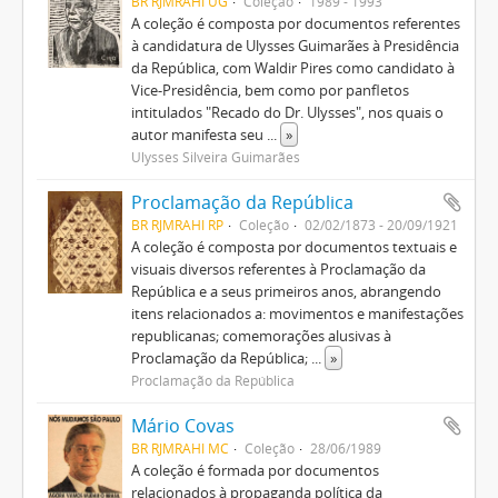
BR RJMRAHI UG
Coleção
1989 - 1993
A coleção é composta por documentos referentes
à candidatura de Ulysses Guimarães à Presidência
da República, com Waldir Pires como candidato à
Vice-Presidência, bem como por panfletos
intitulados "Recado do Dr. Ulysses", nos quais o
autor manifesta seu
...
»
Ulysses Silveira Guimarães
Proclamação da República
BR RJMRAHI RP
Coleção
02/02/1873 - 20/09/1921
A coleção é composta por documentos textuais e
visuais diversos referentes à Proclamação da
República e a seus primeiros anos, abrangendo
itens relacionados a: movimentos e manifestações
republicanas; comemorações alusivas à
Proclamação da República;
...
»
Proclamação da República
Mário Covas
BR RJMRAHI MC
Coleção
28/06/1989
A coleção é formada por documentos
relacionados à propaganda política da