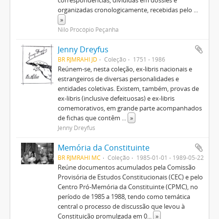
correspondências, divididas em dossiês e
organizadas cronologicamente, recebidas pelo
...
»
Nilo Procópio Peçanha
Jenny Dreyfus
BR RJMRAHI JD
Coleção
1751 - 1986
Reúnem-se, nesta coleção, ex-libris nacionais e
estrangeiros de diversas personalidades e
entidades coletivas. Existem, também, provas de
ex-libris (inclusive defeituosas) e ex-libris
comemorativos, em grande parte acompanhados
de fichas que contêm
...
»
Jenny Dreyfus
Memória da Constituinte
BR RJMRAHI MC
Coleção
1985-01-01 - 1989-05-22
Reúne documentos acumulados pela Comissão
Provisória de Estudos Constitucionais (CEC) e pelo
Centro Pró-Memória da Constituinte (CPMC), no
período de 1985 a 1988, tendo como temática
central o processo de discussão que levou à
Constituição promulgada em 0
...
»