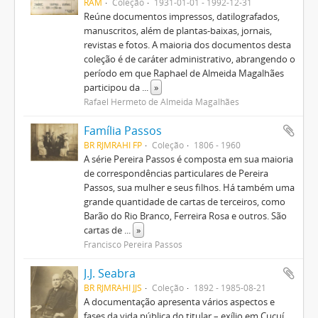
RAM
Coleção
1931-01-01 - 1992-12-31
Reúne documentos impressos, datilografados,
manuscritos, além de plantas-baixas, jornais,
revistas e fotos. A maioria dos documentos desta
coleção é de caráter administrativo, abrangendo o
período em que Raphael de Almeida Magalhães
participou da
...
»
Rafael Hermeto de Almeida Magalhães
Família Passos
BR RJMRAHI FP
Coleção
1806 - 1960
A série Pereira Passos é composta em sua maioria
de correspondências particulares de Pereira
Passos, sua mulher e seus filhos. Há também uma
grande quantidade de cartas de terceiros, como
Barão do Rio Branco, Ferreira Rosa e outros. São
cartas de
...
»
Francisco Pereira Passos
J.J. Seabra
BR RJMRAHI JJS
Coleção
1892 - 1985-08-21
A documentação apresenta vários aspectos e
fases da vida pública do titular – exílio em Cucuí,