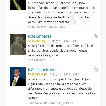
a Fernando Henrique Cardoso, incluindo
fotografias do titular no período em que exerceu
a presidência, bem como documentos pessoais
dele e de sua esposa, Ruth Cardoso. Também
possui um cartaz de protesto
...
»
Fernando Henrique Cardoso
José Linhares
BR RJMRAHI JL
Coleção
1945 - 1968
A coleção reúne documentos referentes à José
Linhares, abrangendo alguns documentos
pessoais e fotografias.
José Linhares
João Figueiredo
BR RJMRAHI JF
Coleção
1979 - 1985
A coleção é composta por fotografias de João
Figueiredo usando a faixa presidencial em
diferentes momentos e por dois panfletos de
manifestações políticas no contexto da ditadura
militar.
João Batista de Oliveira Figueiredo