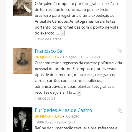
O Arquivo é composto por fotografias de Flávio
de Barros, que foi contratado pelo exército
brasileiro para registrar a última expedição ao
Arraial de Canudos. As fotografias foram feitas,
portanto, comprometidas com o ponto de vista
do exército,
...
»
Flávio de Barros
Francisco Sá
BR RJMRAHI FS
Coleção
1862 - 1968
O acervo reúne registros da carreira política e vida
pessoal do produtor. É composto por diversos
tipos de documentos, dentre eles, telegramas,
cartas, cartões com assuntos políticos,
administrativos, mapas, plantas, fotografias e
recortes de jornal. Há
...
»
Francisco Sá
Eurípedes Aires de Castro
BR RJMRAHI EAC
Coleção
1908-10-28 - 1985-12-31
Reúne documentação textual e oral referente à