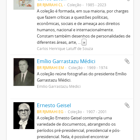
BR RJMRAHI CL
Coleção
1985 - 2023
A coleção é formada, em sua maioria, por charges
que fazem críticas a questões políticas,
econômicas, sociais e de ameaça aos direitos
humanos, nacional e internacionalmente.
Constam também desenhos de personalidades de
diferentes áreas, arte,
...
»
Carlos Henrique Latuff de Souza
Emílio Garrastazu Médici
BR RJMRAHI EM
Coleção
1969 - 1974
A coleção reúne fotografias do presidente Emílio
Garrastazu Médici.
Emílio Garrastazu Médici
Ernesto Geisel
BR RJMRAHI EG
Coleção
1907 - 2001
A coleção Ernesto Geisel contempla uma
variedade de documentos, abrangendo os
períodos pré-presidencial, presidencial e pós-
presidencial. Nela, é possível encontrar