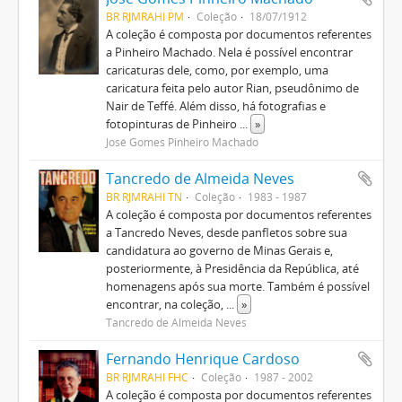
BR RJMRAHI PM
Coleção
18/07/1912
A coleção é composta por documentos referentes
a Pinheiro Machado. Nela é possível encontrar
caricaturas dele, como, por exemplo, uma
caricatura feita pelo autor Rian, pseudônimo de
Nair de Teffé. Além disso, há fotografias e
fotopinturas de Pinheiro
...
»
José Gomes Pinheiro Machado
Tancredo de Almeida Neves
BR RJMRAHI TN
Coleção
1983 - 1987
A coleção é composta por documentos referentes
a Tancredo Neves, desde panfletos sobre sua
candidatura ao governo de Minas Gerais e,
posteriormente, à Presidência da República, até
homenagens após sua morte. Também é possível
encontrar, na coleção,
...
»
Tancredo de Almeida Neves
Fernando Henrique Cardoso
BR RJMRAHI FHC
Coleção
1987 - 2002
A coleção é composta por documentos referentes