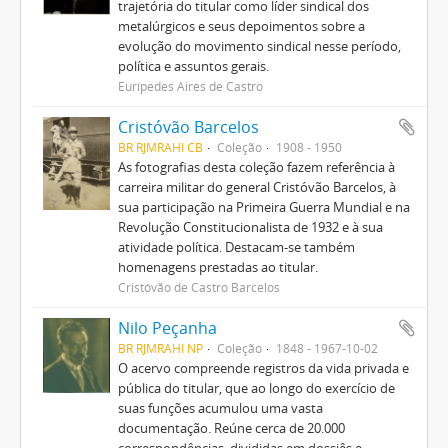
trajetória do titular como líder sindical dos
metalúrgicos e seus depoimentos sobre a
evolução do movimento sindical nesse período,
política e assuntos gerais.
Eurípedes Aires de Castro
Cristóvão Barcelos
BR RJMRAHI CB
Coleção
1908 - 1950
As fotografias desta coleção fazem referência à
carreira militar do general Cristóvão Barcelos, à
sua participação na Primeira Guerra Mundial e na
Revolução Constitucionalista de 1932 e à sua
atividade política. Destacam-se também
homenagens prestadas ao titular.
Cristóvão de Castro Barcelos
Nilo Peçanha
BR RJMRAHI NP
Coleção
1848 - 1967-10-02
O acervo compreende registros da vida privada e
pública do titular, que ao longo do exercício de
suas funções acumulou uma vasta
documentação. Reúne cerca de 20.000