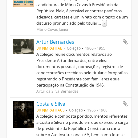
candidatura de Mário Covas à Presidência da
República. Nela, é possível encontrar panfletos,
adesivos, cartazes e um livreto com o texto de um
discurso pronunciado pelo titular
...
»
Mário Covas Júnior
Artur Bernardes
BR RJMRAHI AB
Coleção
1900 - 1955
A coleção reúne documentos relativos ao
Presidente Artur Bernardes, entre eles:
documentos pessoais, nomeações, registros de
condecorações recebidas pelo titular e fotografias
registrando o Presidente com familiares e sua
participação na Constituição de 1946.
Artur da Silva Bernardes
Costa e Silva
BR RJMRAHI ACS
Coleção
1966 - 1968
A coleção é composta por documentos referentes
a Costa e Silva no período em que exerceu o cargo
de presidente da República. Consta uma carta
sobre o Ato Institucional nº 5, bem como fotos e