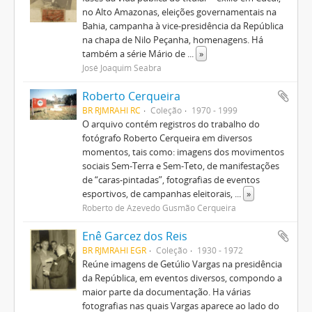
no Alto Amazonas, eleições governamentais na
Bahia, campanha à vice-presidência da República
na chapa de Nilo Peçanha, homenagens. Há
também a série Mário de
...
»
José Joaquim Seabra
Roberto Cerqueira
BR RJMRAHI RC
Coleção
1970 - 1999
O arquivo contém registros do trabalho do
fotógrafo Roberto Cerqueira em diversos
momentos, tais como: imagens dos movimentos
sociais Sem-Terra e Sem-Teto, de manifestações
de “caras-pintadas”, fotografias de eventos
esportivos, de campanhas eleitorais,
...
»
Roberto de Azevedo Gusmão Cerqueira
Enê Garcez dos Reis
BR RJMRAHI EGR
Coleção
1930 - 1972
Reúne imagens de Getúlio Vargas na presidência
da República, em eventos diversos, compondo a
maior parte da documentação. Ha várias
fotografias nas quais Vargas aparece ao lado do