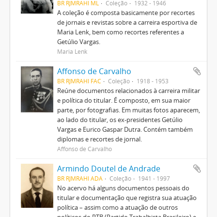
BR RJMRAHI ML
Coleção
1932 - 1946
A coleção é composta basicamente por recortes
de jornais e revistas sobre a carreira esportiva de
Maria Lenk, bem como recortes referentes a
Getúlio Vargas.
Maria Lenk
Affonso de Carvalho
BR RJMRAHI FAC
Coleção
1918 - 1953
Reúne documentos relacionados à carreira militar
e política do titular. É composto, em sua maior
parte, por fotografias. Em muitas fotos aparecem,
ao lado do titular, os ex-presidentes Getúlio
Vargas e Eurico Gaspar Dutra. Contém também
diplomas e recortes de jornal.
Affonso de Carvalho
Armindo Doutel de Andrade
BR RJMRAHI ADA
Coleção
1941 - 1997
No acervo há alguns documentos pessoais do
titular e documentação que registra sua atuação
política – assim como a atuação de outros