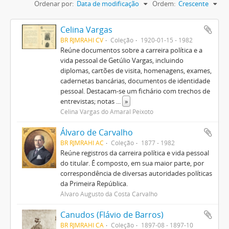
Ordenar por:
Data de modificação
Ordem:
Crescente
Celina Vargas
BR RJMRAHI CV
Coleção
1920-01-15 - 1982
Reúne documentos sobre a carreira política e a
vida pessoal de Getúlio Vargas, incluindo
diplomas, cartões de visita, homenagens, exames,
cadernetas bancárias, documentos de identidade
pessoal. Destacam-se um fichário com trechos de
entrevistas; notas
...
»
Celina Vargas do Amaral Peixoto
Álvaro de Carvalho
BR RJMRAHI AC
Coleção
1877 - 1982
Reúne registros da carreira política e vida pessoal
do titular. É composto, em sua maior parte, por
correspondência de diversas autoridades políticas
da Primeira República.
Álvaro Augusto da Costa Carvalho
Canudos (Flávio de Barros)
BR RJMRAHI CA
Coleção
1897-08 - 1897-10