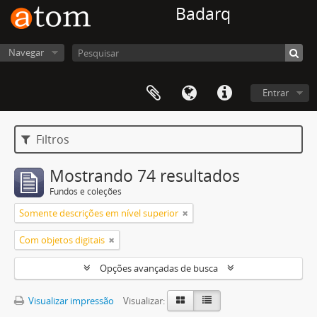
Badarq
Navegar
Entrar
Filtros
Mostrando 74 resultados
Fundos e coleções
Somente descrições em nível superior
Com objetos digitais
Opções avançadas de busca
Visualizar impressão
Visualizar: