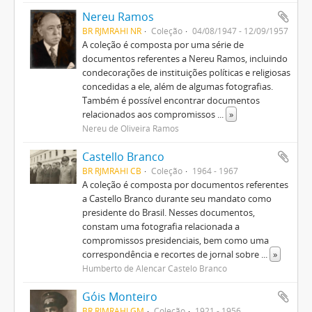
Nereu Ramos
BR RJMRAHI NR
Coleção
04/08/1947 - 12/09/1957
A coleção é composta por uma série de
documentos referentes a Nereu Ramos, incluindo
condecorações de instituições políticas e religiosas
concedidas a ele, além de algumas fotografias.
Também é possível encontrar documentos
relacionados aos compromissos
...
»
Nereu de Oliveira Ramos
Castello Branco
BR RJMRAHI CB
Coleção
1964 - 1967
A coleção é composta por documentos referentes
a Castello Branco durante seu mandato como
presidente do Brasil. Nesses documentos,
constam uma fotografia relacionada a
compromissos presidenciais, bem como uma
correspondência e recortes de jornal sobre
...
»
Humberto de Alencar Castelo Branco
Góis Monteiro
BR RJMRAHI GM
Coleção
1921 - 1956