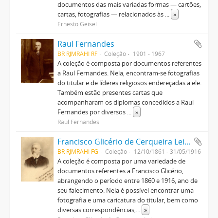
documentos das mais variadas formas — cartões,
cartas, fotografias — relacionados às
...
»
Ernesto Geisel
Raul Fernandes
BR RJMRAHI RF
Coleção
1901 - 1967
A coleção é composta por documentos referentes
a Raul Fernandes. Nela, encontram-se fotografias
do titular e de líderes religiosos endereçadas a ele.
Também estão presentes cartas que
acompanharam os diplomas concedidos a Raul
Fernandes por diversos
...
»
Raul Fernandes
Francisco Glicério de Cerqueira Leite
BR RJMRAHI FG
Coleção
12/10/1861 - 31/05/1916
A coleção é composta por uma variedade de
documentos referentes a Francisco Glicério,
abrangendo o período entre 1860 e 1916, ano de
seu falecimento. Nela é possível encontrar uma
fotografia e uma caricatura do titular, bem como
diversas correspondências,
...
»