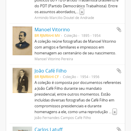
políticos do PTB (Partido Trabalhista Brasileiro) e
do PDT (Partido Democrático Trabalhista). Entre
os assuntos abordados,
...
»
Armindo Marcílio Doutel de Andrade
Manoel Vitorino
BR RJMRAHI MV
Coleção
1895 - 1954
A coleção reúne fotografias de Manoel Vitorino
com amigos e familiares e impressos em
homenagem ao centenário de seu nascimento.
Manoel Vitorino Pereira
João Café Filho
BR RJMRAHI CF
Coleção
1954 - 1956
A coleção é composta por documentos referentes
a João Café Filho durante seu mandato
presidencial, entre outros momentos. Estão
incluídas diversas fotografias de Café Filho em
compromissos presidenciais e durante
homenagens a ele, como uma reprodução
...
»
João Fernandes Campos Café Filho
Carlos Latuff