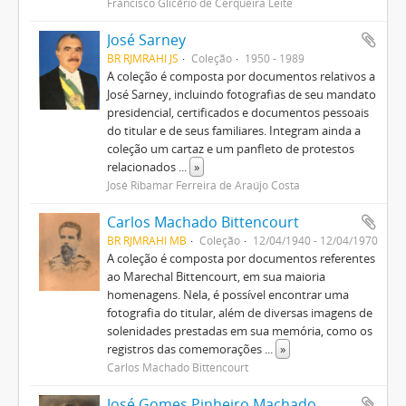
Francisco Glicério de Cerqueira Leite
José Sarney
BR RJMRAHI JS
Coleção
1950 - 1989
A coleção é composta por documentos relativos a
José Sarney, incluindo fotografias de seu mandato
presidencial, certificados e documentos pessoais
do titular e de seus familiares. Integram ainda a
coleção um cartaz e um panfleto de protestos
relacionados
...
»
José Ribamar Ferreira de Araújo Costa
Carlos Machado Bittencourt
BR RJMRAHI MB
Coleção
12/04/1940 - 12/04/1970
A coleção é composta por documentos referentes
ao Marechal Bittencourt, em sua maioria
homenagens. Nela, é possível encontrar uma
fotografia do titular, além de diversas imagens de
solenidades prestadas em sua memória, como os
registros das comemorações
...
»
Carlos Machado Bittencourt
José Gomes Pinheiro Machado