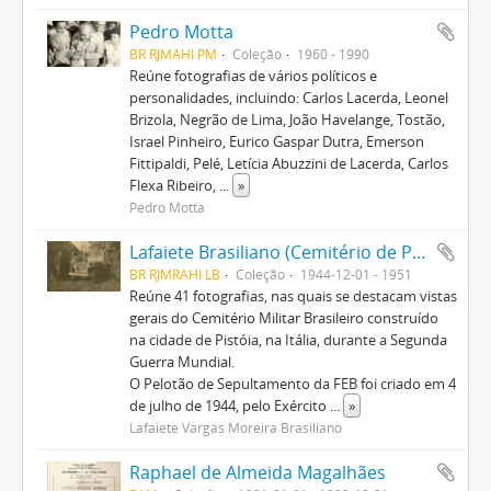
Pedro Motta
BR RJMAHI PM
Coleção
1960 - 1990
Reúne fotografias de vários políticos e
personalidades, incluindo: Carlos Lacerda, Leonel
Brizola, Negrão de Lima, João Havelange, Tostão,
Israel Pinheiro, Eurico Gaspar Dutra, Emerson
Fittipaldi, Pelé, Letícia Abuzzini de Lacerda, Carlos
Flexa Ribeiro,
...
»
Pedro Motta
Lafaiete Brasiliano (Cemitério de Pistoia)
BR RJMRAHI LB
Coleção
1944-12-01 - 1951
Reúne 41 fotografias, nas quais se destacam vistas
gerais do Cemitério Militar Brasileiro construído
na cidade de Pistóia, na Itália, durante a Segunda
Guerra Mundial.
O Pelotão de Sepultamento da FEB foi criado em 4
de julho de 1944, pelo Exército
...
»
Lafaiete Vargas Moreira Brasiliano
Raphael de Almeida Magalhães