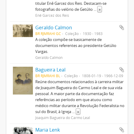
titular Enê Garcez dos Reis. Destacam-se
fotografias do velório de Getúlio
...
»
Enê Garcez dos Reis
Geraldo Calmon
BR RJMRAHI GC
Coleção
1930 - 1983
A coleção compõe-se basicamente de
documentos referentes ao presidente Getúlio
Vargas.
Geraldo Calmon
Bagueira Leal
BR RJMRAHI BL
Coleção
1808-01-19 - 1966-12-09
Reúne documentos relacionados à carreira militar
de Joaquim Bagueira do Carmo Leal e de sua vida
pessoal. A maior parte da documentação faz
referências ao período em que atuou como
médico militar durante a Revolução Federalista no
sul do Brasil, à Igreja
...
»
Joaquim Bagueira do Carmo Leal
Maria Lenk