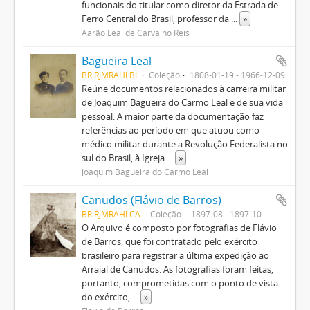
funcionais do titular como diretor da Estrada de
Ferro Central do Brasil, professor da
...
»
Aarão Leal de Carvalho Reis
Bagueira Leal
BR RJMRAHI BL
Coleção
1808-01-19 - 1966-12-09
Reúne documentos relacionados à carreira militar
de Joaquim Bagueira do Carmo Leal e de sua vida
pessoal. A maior parte da documentação faz
referências ao período em que atuou como
médico militar durante a Revolução Federalista no
sul do Brasil, à Igreja
...
»
Joaquim Bagueira do Carmo Leal
Canudos (Flávio de Barros)
BR RJMRAHI CA
Coleção
1897-08 - 1897-10
O Arquivo é composto por fotografias de Flávio
de Barros, que foi contratado pelo exército
brasileiro para registrar a última expedição ao
Arraial de Canudos. As fotografias foram feitas,
portanto, comprometidas com o ponto de vista
do exército,
...
»