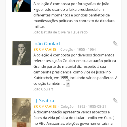
A coleção é composta por fotografias de João
Figueiredo usando a faixa presidencial em
diferentes momentos e por dois panfletos de
manifestações políticas no contexto da ditadura
militar.
João Batista de Oliveira Figueiredo
João Goulart
BR RJMRAHI JG
Coleção
1955 - 1964
A coleção é composta por diversos documentos
referentes a João Goulart em sua atuação política.
Grande parte do material diz respeito à sua
campanha presidencial como vice de Juscelino
Kubitschek, em 1955, incluindo vários panfletos. A
coleção também
...
»
João Goulart
J.J. Seabra
BR RJMRAHI JJS
Coleção
1892 - 1985-08-21
A documentação apresenta vários aspectos e
fases da vida pública do titular – exílio em Cucuí,
no Alto Amazonas, eleições governamentais na