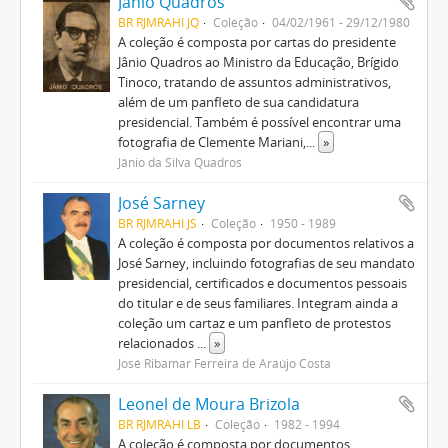
Jânio Quadros
BR RJMRAHI JQ
Coleção
04/02/1961 - 29/12/1980
A coleção é composta por cartas do presidente
Jânio Quadros ao Ministro da Educação, Brígido
Tinoco, tratando de assuntos administrativos,
além de um panfleto de sua candidatura
presidencial. Também é possível encontrar uma
fotografia de Clemente Mariani,
...
»
Jânio da Silva Quadros
José Sarney
BR RJMRAHI JS
Coleção
1950 - 1989
A coleção é composta por documentos relativos a
José Sarney, incluindo fotografias de seu mandato
presidencial, certificados e documentos pessoais
do titular e de seus familiares. Integram ainda a
coleção um cartaz e um panfleto de protestos
relacionados
...
»
José Ribamar Ferreira de Araújo Costa
Leonel de Moura Brizola
BR RJMRAHI LB
Coleção
1982 - 1994
A coleção é composta por documentos