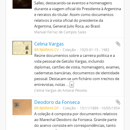
Salles, destacando-se eventos e homenagens
durante a viagem oficial do Presidente à Argentina
e retratos do titular. Assim como documentos
relativos à visita oficial do presidente da
Argentina, General Julio Roca, ao Brasil.
Manuel Ferraz de Campos Sales
Celina Vargas
BR RJMRAHI CV
Coleção
1920-01-15 - 1982
Reúne documentos sobre a carreira política e a
vida pessoal de Getúlio Vargas, incluindo
diplomas, cartões de visita, homenagens, exames,
cadernetas bancárias, documentos de identidade
pessoal. Destacam-se um fichário com trechos de
entrevistas; notas
...
»
Celina Vargas do Amaral Peixoto
Deodoro da Fonseca
BR RJMRAHI DF
Coleção
15/11/1889 - 10/05/1954
A coleção é composta por documentos relativos
ao Marechal Deodoro da Fonseca. Grande parte
do acervo consiste em correspondências, tanto