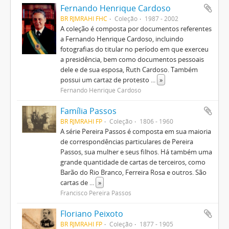
Fernando Henrique Cardoso
BR RJMRAHI FHC
Coleção
1987 - 2002
A coleção é composta por documentos referentes
a Fernando Henrique Cardoso, incluindo
fotografias do titular no período em que exerceu
a presidência, bem como documentos pessoais
dele e de sua esposa, Ruth Cardoso. Também
possui um cartaz de protesto
...
»
Fernando Henrique Cardoso
Família Passos
BR RJMRAHI FP
Coleção
1806 - 1960
A série Pereira Passos é composta em sua maioria
de correspondências particulares de Pereira
Passos, sua mulher e seus filhos. Há também uma
grande quantidade de cartas de terceiros, como
Barão do Rio Branco, Ferreira Rosa e outros. São
cartas de
...
»
Francisco Pereira Passos
Floriano Peixoto
BR RJMRAHI FP
Coleção
1877 - 1905