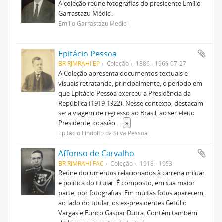
A coleção reúne fotografias do presidente Emílio
Garrastazu Médici.
Emílio Garrastazu Médici
Epitácio Pessoa
BR RJMRAHI EP
Coleção
1886 - 1966-07-27
A Coleção apresenta documentos textuais e
visuais retratando, principalmente, o período em
que Epitácio Pessoa exerceu a Presidência da
República (1919-1922). Nesse contexto, destacam-
se: a viagem de regresso ao Brasil, ao ser eleito
Presidente, ocasião
...
»
Epitácio Lindolfo da Silva Pessoa
Affonso de Carvalho
BR RJMRAHI FAC
Coleção
1918 - 1953
Reúne documentos relacionados à carreira militar
e política do titular. É composto, em sua maior
parte, por fotografias. Em muitas fotos aparecem,
ao lado do titular, os ex-presidentes Getúlio
Vargas e Eurico Gaspar Dutra. Contém também