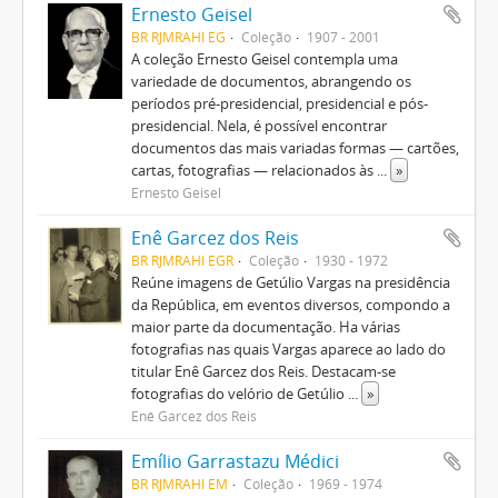
Ernesto Geisel
BR RJMRAHI EG
Coleção
1907 - 2001
A coleção Ernesto Geisel contempla uma
variedade de documentos, abrangendo os
períodos pré-presidencial, presidencial e pós-
presidencial. Nela, é possível encontrar
documentos das mais variadas formas — cartões,
cartas, fotografias — relacionados às
...
»
Ernesto Geisel
Enê Garcez dos Reis
BR RJMRAHI EGR
Coleção
1930 - 1972
Reúne imagens de Getúlio Vargas na presidência
da República, em eventos diversos, compondo a
maior parte da documentação. Ha várias
fotografias nas quais Vargas aparece ao lado do
titular Enê Garcez dos Reis. Destacam-se
fotografias do velório de Getúlio
...
»
Enê Garcez dos Reis
Emílio Garrastazu Médici
BR RJMRAHI EM
Coleção
1969 - 1974