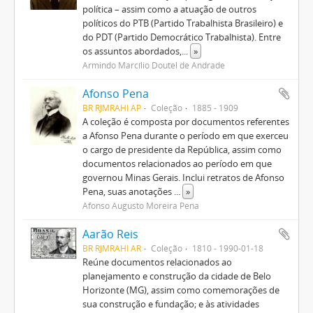
política – assim como a atuação de outros
políticos do PTB (Partido Trabalhista Brasileiro) e
do PDT (Partido Democrático Trabalhista). Entre
os assuntos abordados,
...
»
Armindo Marcílio Doutel de Andrade
Afonso Pena
BR RJMRAHI AP
Coleção
1885 - 1909
A coleção é composta por documentos referentes
a Afonso Pena durante o período em que exerceu
o cargo de presidente da República, assim como
documentos relacionados ao período em que
governou Minas Gerais. Inclui retratos de Afonso
Pena, suas anotações
...
»
Afonso Augusto Moreira Pena
Aarão Reis
BR RJMRAHI AR
Coleção
1810 - 1990-01-18
Reúne documentos relacionados ao
planejamento e construção da cidade de Belo
Horizonte (MG), assim como comemorações de
sua construção e fundação; e às atividades