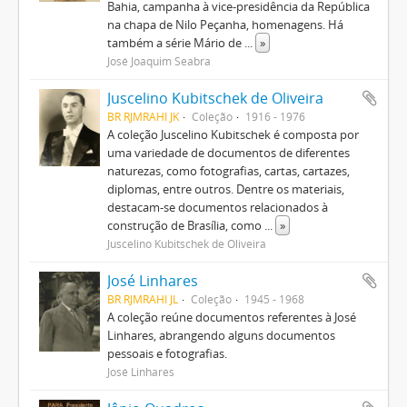
Bahia, campanha à vice-presidência da República
na chapa de Nilo Peçanha, homenagens. Há
também a série Mário de
...
»
José Joaquim Seabra
Juscelino Kubitschek de Oliveira
BR RJMRAHI JK
Coleção
1916 - 1976
A coleção Juscelino Kubitschek é composta por
uma variedade de documentos de diferentes
naturezas, como fotografias, cartas, cartazes,
diplomas, entre outros. Dentre os materiais,
destacam-se documentos relacionados à
construção de Brasília, como
...
»
Juscelino Kubitschek de Oliveira
José Linhares
BR RJMRAHI JL
Coleção
1945 - 1968
A coleção reúne documentos referentes à José
Linhares, abrangendo alguns documentos
pessoais e fotografias.
José Linhares