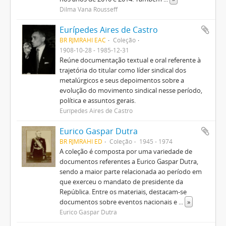
Dilma Vana Rousseff
Eurípedes Aires de Castro
BR RJMRAHI EAC
Coleção
1908-10-28 - 1985-12-31
Reúne documentação textual e oral referente à
trajetória do titular como líder sindical dos
metalúrgicos e seus depoimentos sobre a
evolução do movimento sindical nesse período,
política e assuntos gerais.
Eurípedes Aires de Castro
Eurico Gaspar Dutra
BR RJMRAHI ED
Coleção
1945 - 1974
A coleção é composta por uma variedade de
documentos referentes a Eurico Gaspar Dutra,
sendo a maior parte relacionada ao período em
que exerceu o mandato de presidente da
República. Entre os materiais, destacam-se
documentos sobre eventos nacionais e
...
»
Eurico Gaspar Dutra