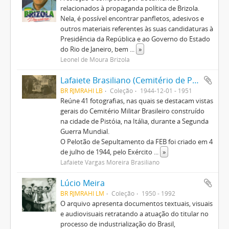
relacionados à propaganda política de Brizola.
Nela, é possível encontrar panfletos, adesivos e
outros materiais referentes às suas candidaturas à
Presidência da República e ao Governo do Estado
do Rio de Janeiro, bem
...
»
Leonel de Moura Brizola
Lafaiete Brasiliano (Cemitério de Pistoia)
BR RJMRAHI LB
Coleção
1944-12-01 - 1951
Reúne 41 fotografias, nas quais se destacam vistas
gerais do Cemitério Militar Brasileiro construído
na cidade de Pistóia, na Itália, durante a Segunda
Guerra Mundial.
O Pelotão de Sepultamento da FEB foi criado em 4
de julho de 1944, pelo Exército
...
»
Lafaiete Vargas Moreira Brasiliano
Lúcio Meira
BR RJMRAHI LM
Coleção
1950 - 1992
O arquivo apresenta documentos textuais, visuais
e audiovisuais retratando a atuação do titular no
processo de industrialização do Brasil,