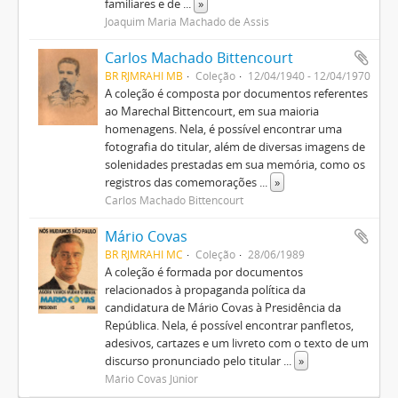
familiares e de
...
»
Joaquim Maria Machado de Assis
Carlos Machado Bittencourt
BR RJMRAHI MB
Coleção
12/04/1940 - 12/04/1970
A coleção é composta por documentos referentes
ao Marechal Bittencourt, em sua maioria
homenagens. Nela, é possível encontrar uma
fotografia do titular, além de diversas imagens de
solenidades prestadas em sua memória, como os
registros das comemorações
...
»
Carlos Machado Bittencourt
Mário Covas
BR RJMRAHI MC
Coleção
28/06/1989
A coleção é formada por documentos
relacionados à propaganda política da
candidatura de Mário Covas à Presidência da
República. Nela, é possível encontrar panfletos,
adesivos, cartazes e um livreto com o texto de um
discurso pronunciado pelo titular
...
»
Mário Covas Júnior