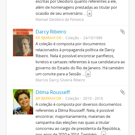
escritas por Deodoro quanto referentes a ele,
além de homenagens prestadas ao titular por
ocasião de seu aniversário
...
»
Manuel Deodoro da Fonseca
Darcy Ribeiro
BR RJMRAHI DR
Coleção
24/10/1986
A coleção é composta por documentos
relacionados à propaganda política de Darcy
Ribeiro. Nela é possível encontrar panfletos,
livretos e cartazes referentes à sua candidatura ao
governo do Estado do Rio de Janeiro. Há também
um convite para a Sessão
...
»
Marcos Darcy Silveira Ribeiro
Dilma Rousseff
BR RJMRAHI DR
Coleção
2010 - 2016
A coleção é composta por diversos documentos
referentes a Dilma Rousseff. Nela, é possível
encontrar, majoritariamente, materiais de
campanha das eleições nas quais a titular
concorreu ao cargo de presidenta da República,
nos anos de 2010 e 2014. Também
...
»