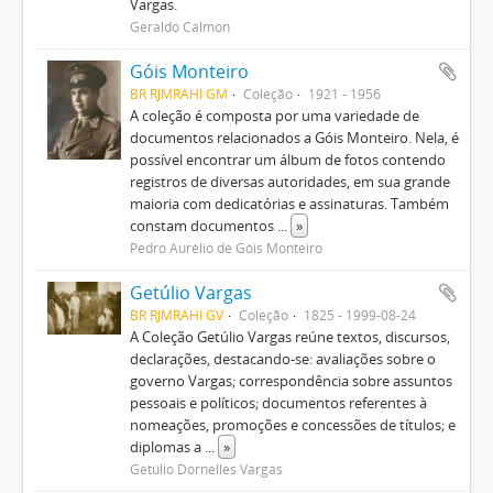
Vargas.
Geraldo Calmon
Góis Monteiro
BR RJMRAHI GM
Coleção
1921 - 1956
A coleção é composta por uma variedade de
documentos relacionados a Góis Monteiro. Nela, é
possível encontrar um álbum de fotos contendo
registros de diversas autoridades, em sua grande
maioria com dedicatórias e assinaturas. Também
constam documentos
...
»
Pedro Aurélio de Góis Monteiro
Getúlio Vargas
BR RJMRAHI GV
Coleção
1825 - 1999-08-24
A Coleção Getúlio Vargas reúne textos, discursos,
declarações, destacando-se: avaliações sobre o
governo Vargas; correspondência sobre assuntos
pessoais e políticos; documentos referentes à
nomeações, promoções e concessões de títulos; e
diplomas a
...
»
Getúlio Dornelles Vargas