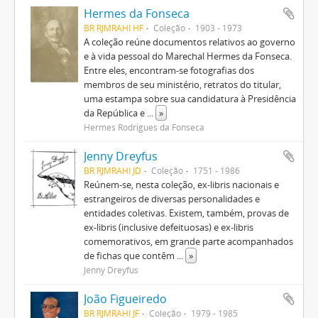
Hermes da Fonseca
BR RJMRAHI HF
Coleção
1903 - 1973
A coleção reúne documentos relativos ao governo
e à vida pessoal do Marechal Hermes da Fonseca.
Entre eles, encontram-se fotografias dos
membros de seu ministério, retratos do titular,
uma estampa sobre sua candidatura à Presidência
da República e
...
»
Hermes Rodrigues da Fonseca
Jenny Dreyfus
BR RJMRAHI JD
Coleção
1751 - 1986
Reúnem-se, nesta coleção, ex-libris nacionais e
estrangeiros de diversas personalidades e
entidades coletivas. Existem, também, provas de
ex-libris (inclusive defeituosas) e ex-libris
comemorativos, em grande parte acompanhados
de fichas que contêm
...
»
Jenny Dreyfus
João Figueiredo
BR RJMRAHI JF
Coleção
1979 - 1985