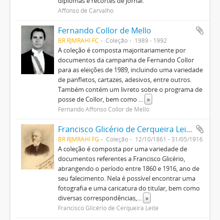
diplomas e recortes de jornal.
Affonso de Carvalho
Fernando Collor de Mello
BR RJMRAHI FC
Coleção
1989 - 1992
A coleção é composta majoritariamente por
documentos da campanha de Fernando Collor
para as eleições de 1989, incluindo uma variedade
de panfletos, cartazes, adesivos, entre outros.
Também contém um livreto sobre o programa de
posse de Collor, bem como
...
»
Fernando Affonso Collor de Mello
Francisco Glicério de Cerqueira Leite
BR RJMRAHI FG
Coleção
12/10/1861 - 31/05/1916
A coleção é composta por uma variedade de
documentos referentes a Francisco Glicério,
abrangendo o período entre 1860 e 1916, ano de
seu falecimento. Nela é possível encontrar uma
fotografia e uma caricatura do titular, bem como
diversas correspondências,
...
»
Francisco Glicério de Cerqueira Leite