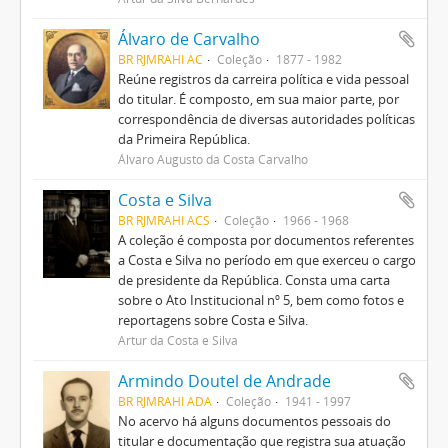
Álvaro de Carvalho
BR RJMRAHI AC
Coleção
1877 - 1982
Reúne registros da carreira política e vida pessoal
do titular. É composto, em sua maior parte, por
correspondência de diversas autoridades políticas
da Primeira República.
Álvaro Augusto da Costa Carvalho
Costa e Silva
BR RJMRAHI ACS
Coleção
1966 - 1968
A coleção é composta por documentos referentes
a Costa e Silva no período em que exerceu o cargo
de presidente da República. Consta uma carta
sobre o Ato Institucional nº 5, bem como fotos e
reportagens sobre Costa e Silva.
Artur da Costa e Silva
Armindo Doutel de Andrade
BR RJMRAHI ADA
Coleção
1941 - 1997
No acervo há alguns documentos pessoais do
titular e documentação que registra sua atuação