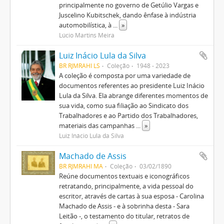
principalmente no governo de Getúlio Vargas e
Juscelino Kubitschek, dando ênfase à indústria
automobilística, à
...
»
Lúcio Martins Meira
Luiz Inácio Lula da Silva
BR RJMRAHI LS
Coleção
1948 - 2023
A coleção é composta por uma variedade de
documentos referentes ao presidente Luiz Inácio
Lula da Silva. Ela abrange diferentes momentos de
sua vida, como sua filiação ao Sindicato dos
Trabalhadores e ao Partido dos Trabalhadores,
materiais das campanhas
...
»
Luiz Inácio Lula da Silva
Machado de Assis
BR RJMRAHI MA
Coleção
03/02/1890
Reúne documentos textuais e iconográficos
retratando, principalmente, a vida pessoal do
escritor, através de cartas à sua esposa - Carolina
Machado de Assis - e à sobrinha desta - Sara
Leitão -, o testamento do titular, retratos de