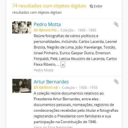
74 resultados com objetos digitais
Exibir
resultados com objetos digitais
Pedro Motta
BR RJMAHI PM
Coleção
1960 - 1990
Reúne fotografias de vários políticos e
personalidades, incluindo: Carlos Lacerda, Leonel
Brizola, Negrão de Lima, João Havelange, Tostão,
Israel Pinheiro, Eurico Gaspar Dutra, Emerson
Fittipaldi, Pelé, Letícia Abuzzini de Lacerda, Carlos
Flexa Ribeiro,
...
»
Pedro Motta
Artur Bernardes
BR RJMRAHI AB
Coleção
1900 - 1955
A coleção reúne documentos relativos ao
Presidente Artur Bernardes, entre eles:
documentos pessoais, nomeações, registros de
condecorações recebidas pelo titular e fotografias
registrando o Presidente com familiares e sua
participação na Constituição de 1946.
Artur da Silva Bernardes