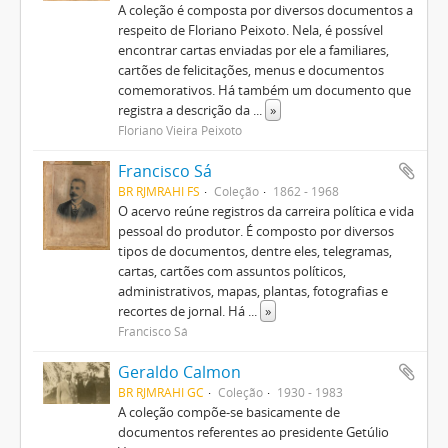
A coleção é composta por diversos documentos a
respeito de Floriano Peixoto. Nela, é possível
encontrar cartas enviadas por ele a familiares,
cartões de felicitações, menus e documentos
comemorativos. Há também um documento que
registra a descrição da
...
»
Floriano Vieira Peixoto
Francisco Sá
BR RJMRAHI FS
Coleção
1862 - 1968
O acervo reúne registros da carreira política e vida
pessoal do produtor. É composto por diversos
tipos de documentos, dentre eles, telegramas,
cartas, cartões com assuntos políticos,
administrativos, mapas, plantas, fotografias e
recortes de jornal. Há
...
»
Francisco Sá
Geraldo Calmon
BR RJMRAHI GC
Coleção
1930 - 1983
A coleção compõe-se basicamente de
documentos referentes ao presidente Getúlio