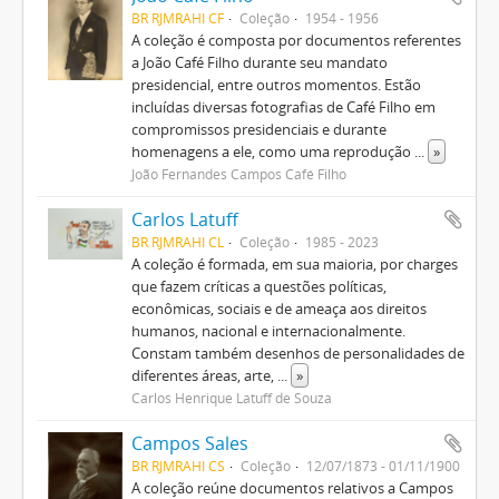
BR RJMRAHI CF
Coleção
1954 - 1956
A coleção é composta por documentos referentes
a João Café Filho durante seu mandato
presidencial, entre outros momentos. Estão
incluídas diversas fotografias de Café Filho em
compromissos presidenciais e durante
homenagens a ele, como uma reprodução
...
»
João Fernandes Campos Café Filho
Carlos Latuff
BR RJMRAHI CL
Coleção
1985 - 2023
A coleção é formada, em sua maioria, por charges
que fazem críticas a questões políticas,
econômicas, sociais e de ameaça aos direitos
humanos, nacional e internacionalmente.
Constam também desenhos de personalidades de
diferentes áreas, arte,
...
»
Carlos Henrique Latuff de Souza
Campos Sales
BR RJMRAHI CS
Coleção
12/07/1873 - 01/11/1900
A coleção reúne documentos relativos a Campos