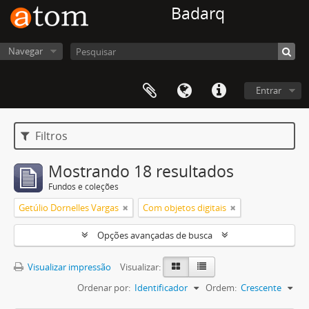
Badarq
Navegar
Entrar
Filtros
Mostrando 18 resultados
Fundos e coleções
Getúlio Dornelles Vargas
Com objetos digitais
Opções avançadas de busca
Visualizar impressão
Visualizar:
Ordenar por:
Identificador
Ordem:
Crescente