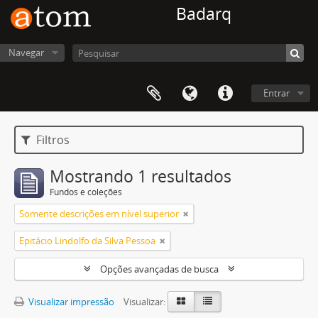
Badarq
Navegar
Entrar
Filtros
Mostrando 1 resultados
Fundos e coleções
Somente descrições em nível superior
Epitácio Lindolfo da Silva Pessoa
Opções avançadas de busca
Visualizar impressão
Visualizar: