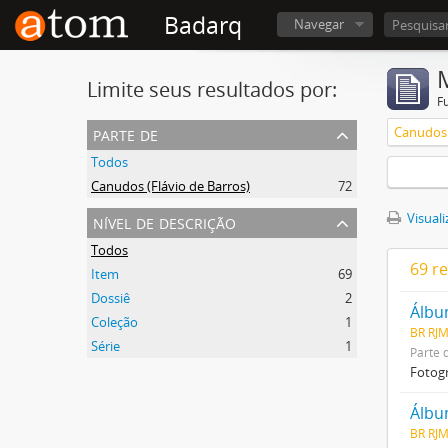
Badarq
Navegar
Limite seus resultados por:
F
parte de
Canudos 
Todos
Canudos (Flávio de Barros)
72
nível de descrição
Visuali
Todos
69 r
Item
69
Dossiê
2
Álbu
Coleção
1
BR RJM
Série
1
Parte 
Fotogr
Álbu
BR RJM