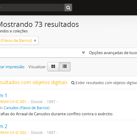
Mostrando 73 resultados
undos e coleções
(Flávio de Barros)
Opções avançadas de bus
zar impressão
Visualizar:
esultados com objetos digitais
Exibir resultados com objetos digita
m 1
RAHI CA-IC-001
Dossiê
1897
de
Canudos (Flávio de Barros)
afias do Arraial de Canudos durante conflito contra o exército.
m 2
RAHI CA-IC-002
Dossiê
1897