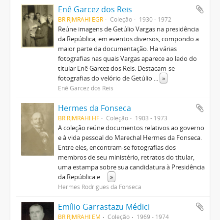
Enê Garcez dos Reis
BR RJMRAHI EGR
Coleção
1930 - 1972
Reúne imagens de Getúlio Vargas na presidência
da República, em eventos diversos, compondo a
maior parte da documentação. Ha várias
fotografias nas quais Vargas aparece ao lado do
titular Enê Garcez dos Reis. Destacam-se
fotografias do velório de Getúlio
...
»
Enê Garcez dos Reis
Hermes da Fonseca
BR RJMRAHI HF
Coleção
1903 - 1973
A coleção reúne documentos relativos ao governo
e à vida pessoal do Marechal Hermes da Fonseca.
Entre eles, encontram-se fotografias dos
membros de seu ministério, retratos do titular,
uma estampa sobre sua candidatura à Presidência
da República e
...
»
Hermes Rodrigues da Fonseca
Emílio Garrastazu Médici
BR RJMRAHI EM
Coleção
1969 - 1974