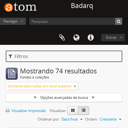
Badarq
Navegar
Entrar
Filtros
Mostrando 74 resultados
Fundos e coleções
Somente descrições em nível superior
Opções avançadas de busca
Visualizar impressão
Visualizar:
Ordenar por:
Data final
Ordem:
Crescente