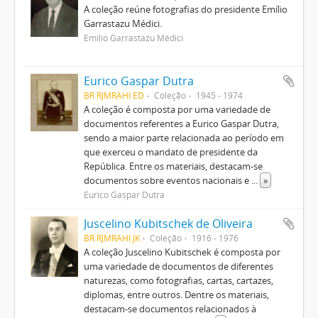
A coleção reúne fotografias do presidente Emílio
Garrastazu Médici.
Emílio Garrastazu Médici
Eurico Gaspar Dutra
BR RJMRAHI ED
Coleção
1945 - 1974
A coleção é composta por uma variedade de
documentos referentes a Eurico Gaspar Dutra,
sendo a maior parte relacionada ao período em
que exerceu o mandato de presidente da
República. Entre os materiais, destacam-se
documentos sobre eventos nacionais e
...
»
Eurico Gaspar Dutra
Juscelino Kubitschek de Oliveira
BR RJMRAHI JK
Coleção
1916 - 1976
A coleção Juscelino Kubitschek é composta por
uma variedade de documentos de diferentes
naturezas, como fotografias, cartas, cartazes,
diplomas, entre outros. Dentre os materiais,
destacam-se documentos relacionados à