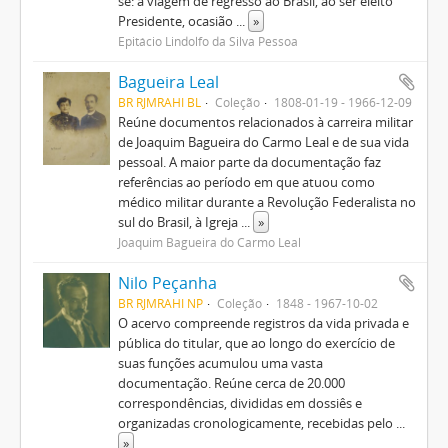
se: a viagem de regresso ao Brasil, ao ser eleito
Presidente, ocasião
...
»
Epitácio Lindolfo da Silva Pessoa
Bagueira Leal
BR RJMRAHI BL
Coleção
1808-01-19 - 1966-12-09
Reúne documentos relacionados à carreira militar
de Joaquim Bagueira do Carmo Leal e de sua vida
pessoal. A maior parte da documentação faz
referências ao período em que atuou como
médico militar durante a Revolução Federalista no
sul do Brasil, à Igreja
...
»
Joaquim Bagueira do Carmo Leal
Nilo Peçanha
BR RJMRAHI NP
Coleção
1848 - 1967-10-02
O acervo compreende registros da vida privada e
pública do titular, que ao longo do exercício de
suas funções acumulou uma vasta
documentação. Reúne cerca de 20.000
correspondências, divididas em dossiês e
organizadas cronologicamente, recebidas pelo
...
»