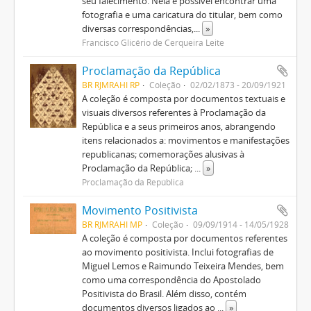
seu falecimento. Nela é possível encontrar uma
fotografia e uma caricatura do titular, bem como
diversas correspondências,
...
»
Francisco Glicério de Cerqueira Leite
Proclamação da República
BR RJMRAHI RP
Coleção
02/02/1873 - 20/09/1921
A coleção é composta por documentos textuais e
visuais diversos referentes à Proclamação da
República e a seus primeiros anos, abrangendo
itens relacionados a: movimentos e manifestações
republicanas; comemorações alusivas à
Proclamação da República;
...
»
Proclamação da República
Movimento Positivista
BR RJMRAHI MP
Coleção
09/09/1914 - 14/05/1928
A coleção é composta por documentos referentes
ao movimento positivista. Inclui fotografias de
Miguel Lemos e Raimundo Teixeira Mendes, bem
como uma correspondência do Apostolado
Positivista do Brasil. Além disso, contém
documentos diversos ligados ao
...
»