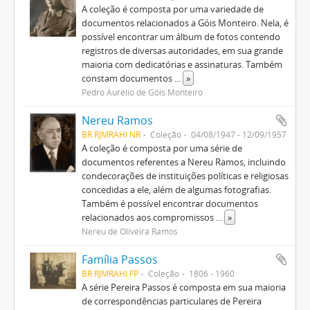
A coleção é composta por uma variedade de
documentos relacionados a Góis Monteiro. Nela, é
possível encontrar um álbum de fotos contendo
registros de diversas autoridades, em sua grande
maioria com dedicatórias e assinaturas. Também
constam documentos
...
»
Pedro Aurélio de Góis Monteiro
Nereu Ramos
BR RJMRAHI NR
Coleção
04/08/1947 - 12/09/1957
A coleção é composta por uma série de
documentos referentes a Nereu Ramos, incluindo
condecorações de instituições políticas e religiosas
concedidas a ele, além de algumas fotografias.
Também é possível encontrar documentos
relacionados aos compromissos
...
»
Nereu de Oliveira Ramos
Família Passos
BR RJMRAHI FP
Coleção
1806 - 1960
A série Pereira Passos é composta em sua maioria
de correspondências particulares de Pereira