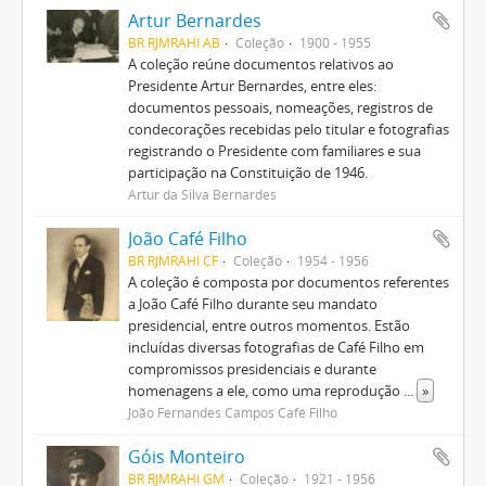
Artur Bernardes
BR RJMRAHI AB
Coleção
1900 - 1955
A coleção reúne documentos relativos ao
Presidente Artur Bernardes, entre eles:
documentos pessoais, nomeações, registros de
condecorações recebidas pelo titular e fotografias
registrando o Presidente com familiares e sua
participação na Constituição de 1946.
Artur da Silva Bernardes
João Café Filho
BR RJMRAHI CF
Coleção
1954 - 1956
A coleção é composta por documentos referentes
a João Café Filho durante seu mandato
presidencial, entre outros momentos. Estão
incluídas diversas fotografias de Café Filho em
compromissos presidenciais e durante
homenagens a ele, como uma reprodução
...
»
João Fernandes Campos Café Filho
Góis Monteiro
BR RJMRAHI GM
Coleção
1921 - 1956