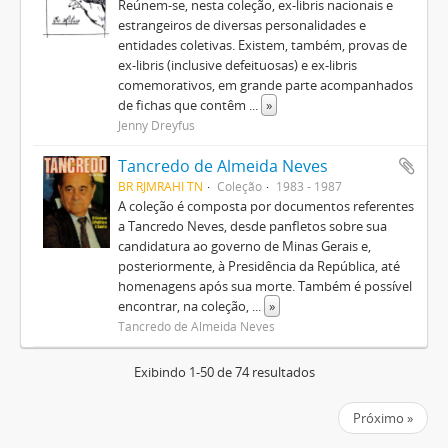
Reúnem-se, nesta coleção, ex-libris nacionais e
estrangeiros de diversas personalidades e
entidades coletivas. Existem, também, provas de
ex-libris (inclusive defeituosas) e ex-libris
comemorativos, em grande parte acompanhados
de fichas que contêm
...
»
Jenny Dreyfus
Tancredo de Almeida Neves
BR RJMRAHI TN
Coleção
1983 - 1987
A coleção é composta por documentos referentes
a Tancredo Neves, desde panfletos sobre sua
candidatura ao governo de Minas Gerais e,
posteriormente, à Presidência da República, até
homenagens após sua morte. Também é possível
encontrar, na coleção,
...
»
Tancredo de Almeida Neves
Exibindo 1-50 de 74 resultados
Próximo »