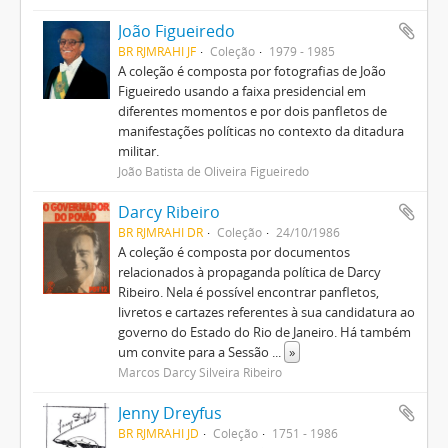
João Figueiredo
BR RJMRAHI JF
Coleção
1979 - 1985
A coleção é composta por fotografias de João
Figueiredo usando a faixa presidencial em
diferentes momentos e por dois panfletos de
manifestações políticas no contexto da ditadura
militar.
João Batista de Oliveira Figueiredo
Darcy Ribeiro
BR RJMRAHI DR
Coleção
24/10/1986
A coleção é composta por documentos
relacionados à propaganda política de Darcy
Ribeiro. Nela é possível encontrar panfletos,
livretos e cartazes referentes à sua candidatura ao
governo do Estado do Rio de Janeiro. Há também
um convite para a Sessão
...
»
Marcos Darcy Silveira Ribeiro
Jenny Dreyfus
BR RJMRAHI JD
Coleção
1751 - 1986