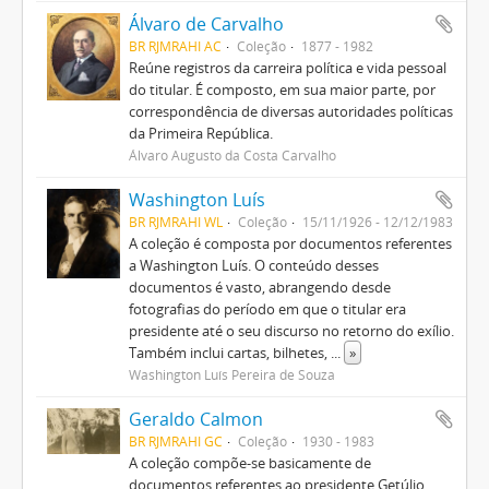
Álvaro de Carvalho
BR RJMRAHI AC
Coleção
1877 - 1982
Reúne registros da carreira política e vida pessoal
do titular. É composto, em sua maior parte, por
correspondência de diversas autoridades políticas
da Primeira República.
Álvaro Augusto da Costa Carvalho
Washington Luís
BR RJMRAHI WL
Coleção
15/11/1926 - 12/12/1983
A coleção é composta por documentos referentes
a Washington Luís. O conteúdo desses
documentos é vasto, abrangendo desde
fotografias do período em que o titular era
presidente até o seu discurso no retorno do exílio.
Também inclui cartas, bilhetes,
...
»
Washington Luís Pereira de Souza
Geraldo Calmon
BR RJMRAHI GC
Coleção
1930 - 1983
A coleção compõe-se basicamente de
documentos referentes ao presidente Getúlio