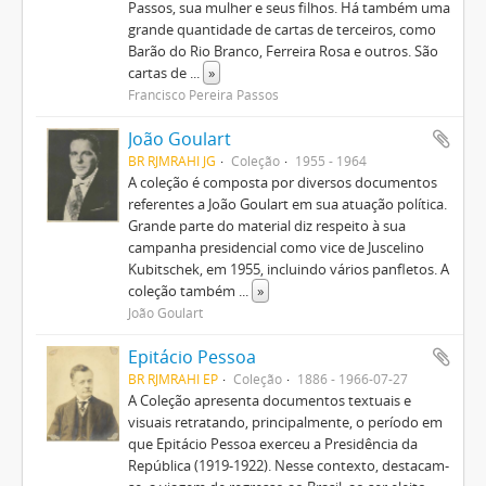
Passos, sua mulher e seus filhos. Há também uma
grande quantidade de cartas de terceiros, como
Barão do Rio Branco, Ferreira Rosa e outros. São
cartas de
...
»
Francisco Pereira Passos
João Goulart
BR RJMRAHI JG
Coleção
1955 - 1964
A coleção é composta por diversos documentos
referentes a João Goulart em sua atuação política.
Grande parte do material diz respeito à sua
campanha presidencial como vice de Juscelino
Kubitschek, em 1955, incluindo vários panfletos. A
coleção também
...
»
João Goulart
Epitácio Pessoa
BR RJMRAHI EP
Coleção
1886 - 1966-07-27
A Coleção apresenta documentos textuais e
visuais retratando, principalmente, o período em
que Epitácio Pessoa exerceu a Presidência da
República (1919-1922). Nesse contexto, destacam-