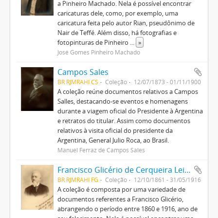
a Pinheiro Machado. Nela é possível encontrar
caricaturas dele, como, por exemplo, uma
caricatura feita pelo autor Rian, pseudônimo de
Nair de Teffé. Além disso, há fotografias e
fotopinturas de Pinheiro
...
»
José Gomes Pinheiro Machado
Campos Sales
BR RJMRAHI CS
Coleção
12/07/1873 - 01/11/1900
A coleção reúne documentos relativos a Campos
Salles, destacando-se eventos e homenagens
durante a viagem oficial do Presidente à Argentina
e retratos do titular. Assim como documentos
relativos à visita oficial do presidente da
Argentina, General Julio Roca, ao Brasil.
Manuel Ferraz de Campos Sales
Francisco Glicério de Cerqueira Leite
BR RJMRAHI FG
Coleção
12/10/1861 - 31/05/1916
A coleção é composta por uma variedade de
documentos referentes a Francisco Glicério,
abrangendo o período entre 1860 e 1916, ano de