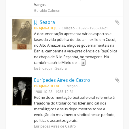
Vargas.
Geraldo Calmon
J.J. Seabra
BR RJMRAHI JJS
Coleção
1892 - 1985-08-21
A documentação apresenta vários aspectos e
fases da vida pública do titular – exílio em Cucuí,
no Alto Amazonas, eleições governamentais na
Bahia, campanha à vice-presidência da República
na chapa de Nilo Peçanha, homenagens. Há
também a série Mário de
...
»
José Joaquim Seabra
Eurípedes Aires de Castro
BR RJMRAHI EAC
Coleção
1908-10-28 - 1985-12-31
Reúne documentação textual e oral referente à
trajetória do titular como líder sindical dos
metalúrgicos e seus depoimentos sobre a
evolução do movimento sindical nesse período,
política e assuntos gerais.
Eurípedes Aires de Castro