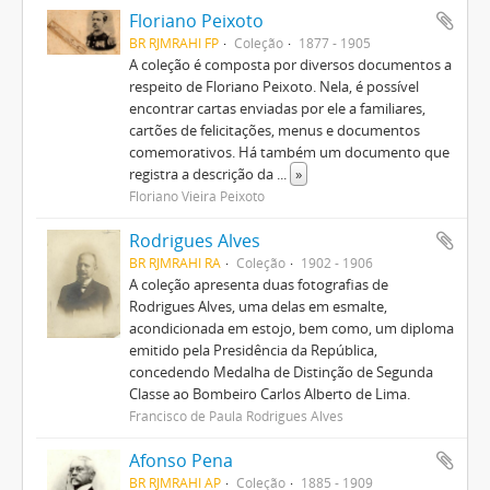
Floriano Peixoto
BR RJMRAHI FP
Coleção
1877 - 1905
A coleção é composta por diversos documentos a
respeito de Floriano Peixoto. Nela, é possível
encontrar cartas enviadas por ele a familiares,
cartões de felicitações, menus e documentos
comemorativos. Há também um documento que
registra a descrição da
...
»
Floriano Vieira Peixoto
Rodrigues Alves
BR RJMRAHI RA
Coleção
1902 - 1906
A coleção apresenta duas fotografias de
Rodrigues Alves, uma delas em esmalte,
acondicionada em estojo, bem como, um diploma
emitido pela Presidência da República,
concedendo Medalha de Distinção de Segunda
Classe ao Bombeiro Carlos Alberto de Lima.
Francisco de Paula Rodrigues Alves
Afonso Pena
BR RJMRAHI AP
Coleção
1885 - 1909