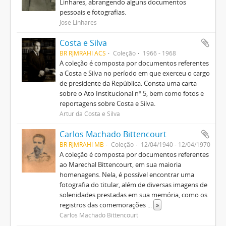
Linhares, abrangendo alguns documentos
pessoais e fotografias.
José Linhares
Costa e Silva
BR RJMRAHI ACS
Coleção
1966 - 1968
A coleção é composta por documentos referentes
a Costa e Silva no período em que exerceu o cargo
de presidente da República. Consta uma carta
sobre o Ato Institucional nº 5, bem como fotos e
reportagens sobre Costa e Silva.
Artur da Costa e Silva
Carlos Machado Bittencourt
BR RJMRAHI MB
Coleção
12/04/1940 - 12/04/1970
A coleção é composta por documentos referentes
ao Marechal Bittencourt, em sua maioria
homenagens. Nela, é possível encontrar uma
fotografia do titular, além de diversas imagens de
solenidades prestadas em sua memória, como os
registros das comemorações
...
»
Carlos Machado Bittencourt