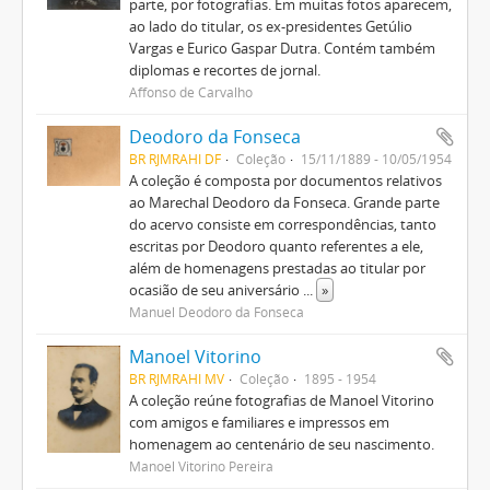
parte, por fotografias. Em muitas fotos aparecem,
ao lado do titular, os ex-presidentes Getúlio
Vargas e Eurico Gaspar Dutra. Contém também
diplomas e recortes de jornal.
Affonso de Carvalho
Deodoro da Fonseca
BR RJMRAHI DF
Coleção
15/11/1889 - 10/05/1954
A coleção é composta por documentos relativos
ao Marechal Deodoro da Fonseca. Grande parte
do acervo consiste em correspondências, tanto
escritas por Deodoro quanto referentes a ele,
além de homenagens prestadas ao titular por
ocasião de seu aniversário
...
»
Manuel Deodoro da Fonseca
Manoel Vitorino
BR RJMRAHI MV
Coleção
1895 - 1954
A coleção reúne fotografias de Manoel Vitorino
com amigos e familiares e impressos em
homenagem ao centenário de seu nascimento.
Manoel Vitorino Pereira