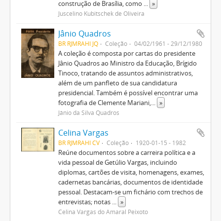
construção de Brasília, como
...
»
Juscelino Kubitschek de Oliveira
Jânio Quadros
BR RJMRAHI JQ
Coleção
04/02/1961 - 29/12/1980
A coleção é composta por cartas do presidente
Jânio Quadros ao Ministro da Educação, Brígido
Tinoco, tratando de assuntos administrativos,
além de um panfleto de sua candidatura
presidencial. Também é possível encontrar uma
fotografia de Clemente Mariani,
...
»
Jânio da Silva Quadros
Celina Vargas
BR RJMRAHI CV
Coleção
1920-01-15 - 1982
Reúne documentos sobre a carreira política e a
vida pessoal de Getúlio Vargas, incluindo
diplomas, cartões de visita, homenagens, exames,
cadernetas bancárias, documentos de identidade
pessoal. Destacam-se um fichário com trechos de
entrevistas; notas
...
»
Celina Vargas do Amaral Peixoto