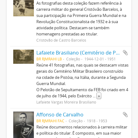
As fotografias desta coleção fazem referência à
carreira militar do general Cristóvão Barcelos, à
sua participação na Primeira Guerra Mundial e na
Revolução Constitucionalista de 1932 e à sua
atividade política. Destacam-se também
homenagens prestadas ao titular.
Cristóvão de Castro Barcelos
Lafaiete Brasiliano (Cemitério de Pistoia)
BR RJMRAHI LB
Coleção
1944-12-01 - 1951
Reúne 41 fotografias, nas quais se destacam vistas
gerais do Cemitério Militar Brasileiro construído
na cidade de Pistóia, na Itália, durante a Segunda
Guerra Mundial.
O Pelotão de Sepultamento da FEB foi criado em 4
de julho de 1944, pelo Exército
...
»
Lafaiete Vargas Moreira Brasiliano
Affonso de Carvalho
BR RJMRAHI FAC
Coleção
1918 - 1953
Reúne documentos relacionados à carreira militar
e política do titular. É composto, em sua maior