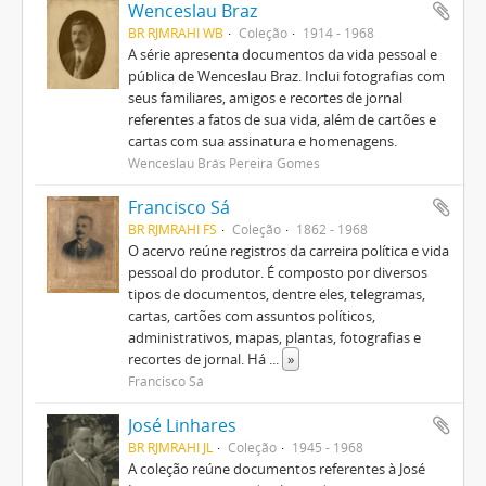
Wenceslau Braz
BR RJMRAHI WB
Coleção
1914 - 1968
A série apresenta documentos da vida pessoal e
pública de Wenceslau Braz. Inclui fotografias com
seus familiares, amigos e recortes de jornal
referentes a fatos de sua vida, além de cartões e
cartas com sua assinatura e homenagens.
Wenceslau Brás Pereira Gomes
Francisco Sá
BR RJMRAHI FS
Coleção
1862 - 1968
O acervo reúne registros da carreira política e vida
pessoal do produtor. É composto por diversos
tipos de documentos, dentre eles, telegramas,
cartas, cartões com assuntos políticos,
administrativos, mapas, plantas, fotografias e
recortes de jornal. Há
...
»
Francisco Sá
José Linhares
BR RJMRAHI JL
Coleção
1945 - 1968
A coleção reúne documentos referentes à José