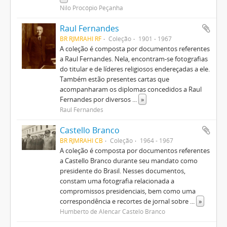
Nilo Procópio Peçanha
Raul Fernandes
BR RJMRAHI RF
Coleção
1901 - 1967
A coleção é composta por documentos referentes
a Raul Fernandes. Nela, encontram-se fotografias
do titular e de líderes religiosos endereçadas a ele.
Também estão presentes cartas que
acompanharam os diplomas concedidos a Raul
Fernandes por diversos
...
»
Raul Fernandes
Castello Branco
BR RJMRAHI CB
Coleção
1964 - 1967
A coleção é composta por documentos referentes
a Castello Branco durante seu mandato como
presidente do Brasil. Nesses documentos,
constam uma fotografia relacionada a
compromissos presidenciais, bem como uma
correspondência e recortes de jornal sobre
...
»
Humberto de Alencar Castelo Branco