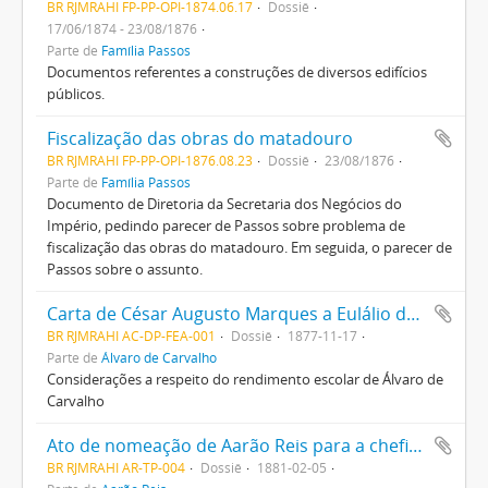
BR RJMRAHI FP-PP-OPI-1874.06.17
Dossiê
17/06/1874 - 23/08/1876
Parte de
Família Passos
Documentos referentes a construções de diversos edifícios
públicos.
Fiscalização das obras do matadouro
BR RJMRAHI FP-PP-OPI-1876.08.23
Dossiê
23/08/1876
Parte de
Família Passos
Documento de Diretoria da Secretaria dos Negócios do
Império, pedindo parecer de Passos sobre problema de
fiscalização das obras do matadouro. Em seguida, o parecer de
Passos sobre o assunto.
Carta de César Augusto Marques a Eulálio da Costa
BR RJMRAHI AC-DP-FEA-001
Dossiê
1877-11-17
Parte de
Álvaro de Carvalho
Considerações a respeito do rendimento escolar de Álvaro de
Carvalho
Ato de nomeação de Aarão Reis para a chefia interina do serviço telegráfico da Estrada de Ferro D. Pedro II assinado por M. Buarque de Macedo
BR RJMRAHI AR-TP-004
Dossiê
1881-02-05