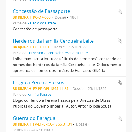
Concessão de Passaporte
BR RJMRAHI PC-DP-005
Dossiê
1861
Parte de
Palácio do Catete
Concessão de passaporte.
Herdeiros da Família Cerqueira Leite
BR RJMRAHI FG-DI-001
Dossiê
12/10/1861
Parte de
Francisco Glicério de Cerqueira Leite
Folha manuscrita intitulada “Título de herdeiros”, contendo os
nomes dos herdeiros da família Cerqueira Leite. O documento
apresenta os nomes dos irmãos de Francisco Glicério.
Elogio a Pereira Passos
BR RJMRAHI FP-PP-OPI-1865.11.25
Dossiê
25/11/1865
Parte de
Família Passos
Elogio conferido a Pereira Passos pela Diretora de Obras
Públicas do Governo Imperial. Autor: Antônio José Souza
Guerra do Paraguai
BR RJMRAHI FP-MPC-JCC-1866.01.04
Dossiê
04/01/1866 - 07/01/1867