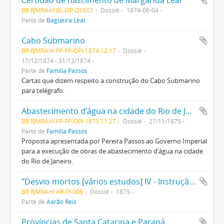
Certidão de nascimento de Margarida Leal
BR RJMRAHI BL-DP-DI-001
Dossiê
1874-06-04
Parte de
Bagueira Leal
Cabo Submarino
BR RJMRAHI FP-PP-OPI-1874.12.17
Dossiê
17/12/1874 - 31/12/1874
Parte de
Família Passos
Cartas que dizem respeito a construção do Cabo Submarino
para telégrafo.
Abastecimento d’água na cidade do Rio de Janeiro
BR RJMRAHI FP-PP-OPI-1875.11.27
Dossiê
27/11/1875
Parte de
Família Passos
Proposta apresentada por Pereira Passos ao Governo Imperial
para a execução de obras de abastecimento d’água na cidade
do Rio de Janeiro.
"Desvio mortos [vários estudos] IV - Instrução pública no Império"
BR RJMRAHI AR-PI-006
Dossiê
1875
Parte de
Aarão Reis
Províncias de Santa Catarina e Paraná