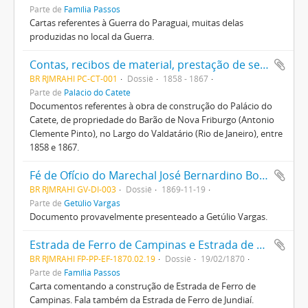
Parte de
Família Passos
Cartas referentes à Guerra do Paraguai, muitas delas
produzidas no local da Guerra.
Contas, recibos de material, prestação de serviços e listas de pagamento de empregados para a obra de construção do Palácio do Catete
BR RJMRAHI PC-CT-001
Dossiê
1858 - 1867
Parte de
Palácio do Catete
Documentos referentes à obra de construção do Palácio do
Catete, de propriedade do Barão de Nova Friburgo (Antonio
Clemente Pinto), no Largo do Valdatário (Rio de Janeiro), entre
1858 e 1867.
Fé de Ofício do Marechal José Bernardino Bormann
BR RJMRAHI GV-DI-003
Dossiê
1869-11-19
Parte de
Getúlio Vargas
Documento provavelmente presenteado a Getúlio Vargas.
Estrada de Ferro de Campinas e Estrada de Ferro de Jundiaí
BR RJMRAHI FP-PP-EF-1870.02.19
Dossiê
19/02/1870
Parte de
Família Passos
Carta comentando a construção de Estrada de Ferro de
Campinas. Fala também da Estrada de Ferro de Jundiaí.