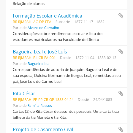
Relação de alunos
Formação Escolar e Acadêmica
BR RJMRAHI AC-DP-FEA
Subsérie
1877-11-17 - 1882
Parte de
Álvaro de Carvalho
Considerações sobre rendimento escolar e lista dos
estudantes matriculados na Faculdade de Direito
Bagueira Leal e José Luís
BR RJMRAHI BL-CR-FA-001
Dossiê
1872-11-04 - 1883-02-13
Parte de
Bagueira Leal
Correspondências de autoria de Joaquim Bagueira Leal e de
sua esposa, Dulcina Bormann de Borges Leal, remetidas a seu
pai, José Luís do Carmo Leal.
Rita César
BR RJMRAHI FP-PP-CR-OP-1883.04.24
Dossiê
24/04/1883
Parte de
Família Passos
Cartas (3) de Rita César de assuntos pessoais. Uma carta traz
bilhete da tia Marieta e tia Rita.
Projeto de Casamento Civil