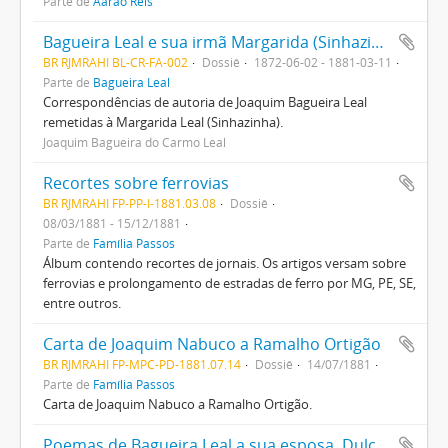
Parte de
Aarão Reis
Bagueira Leal e sua irmã Margarida (Sinhazinha)
BR RJMRAHI BL-CR-FA-002
Dossiê
1872-06-02 - 1881-03-11
Parte de
Bagueira Leal
Correspondências de autoria de Joaquim Bagueira Leal
remetidas à Margarida Leal (Sinhazinha).
Joaquim Bagueira do Carmo Leal
Recortes sobre ferrovias
BR RJMRAHI FP-PP-I-1881.03.08
Dossiê
08/03/1881 - 15/12/1881
Parte de
Família Passos
Álbum contendo recortes de jornais. Os artigos versam sobre
ferrovias e prolongamento de estradas de ferro por MG, PE, SE,
entre outros.
Carta de Joaquim Nabuco a Ramalho Ortigão
BR RJMRAHI FP-MPC-PD-1881.07.14
Dossiê
14/07/1881
Parte de
Família Passos
Carta de Joaquim Nabuco a Ramalho Ortigão.
Poemas de Bagueira Leal a sua esposa, Dulcina Leal