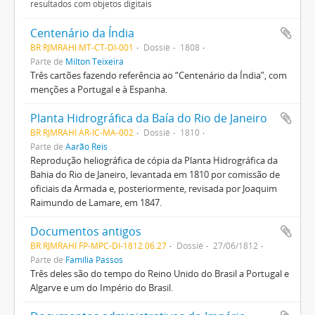
resultados com objetos digitais
Centenário da Índia
BR RJMRAHI MT-CT-DI-001
Dossiê
1808
Parte de
Milton Teixeira
Três cartões fazendo referência ao “Centenário da Índia”, com
menções a Portugal e à Espanha.
Planta Hidrográfica da Baía do Rio de Janeiro
BR RJMRAHI AR-IC-MA-002
Dossiê
1810
Parte de
Aarão Reis
Reprodução heliográfica de cópia da Planta Hidrográfica da
Bahia do Rio de Janeiro, levantada em 1810 por comissão de
oficiais da Armada e, posteriormente, revisada por Joaquim
Raimundo de Lamare, em 1847.
Documentos antigos
BR RJMRAHI FP-MPC-DI-1812.06.27
Dossiê
27/06/1812
Parte de
Família Passos
Três deles são do tempo do Reino Unido do Brasil a Portugal e
Algarve e um do Império do Brasil.