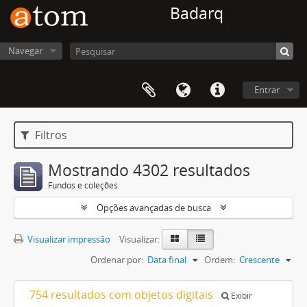
Badarq
Navegar
Entrar
Filtros
Mostrando 4302 resultados
Fundos e coleções
Opções avançadas de busca
Visualizar impressão
Visualizar:
Ordenar por:
Data final
Ordem:
Crescente
754 resultados com objetos digitais
Exibir