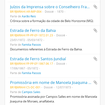
Juízos da Imprensa sobre o Conselheiro Francisco José Furtado
BR RJMRAHI AR-IMP-004
Dossiê
1870
Parte de
Aarão Reis
Crônica sobre a formação da cidade de Belo Horizonte (MG).
Estrada de Ferro da Bahia
BR RJMRAHI FP-PP-EF-1872.01.23
Dossiê
23/01/1872 - 05/03/1872
Parte de
Família Passos
Documentos referentes à Estrada de Ferro da Bahia.
Estrada de Ferro Santos-Jundiaí
BR RJMRAHI FP-PP-EF-1867.06.17
Dossiê
17/06/1867 - 05/1872
Parte de
Família Passos
Promissória em nome de Manoela Joaquina de Moraes
BR RJMRAHI CS-DC-001
Dossiê
12/07/1873
Parte de
Campos Sales
Promissória assinada por Campos Salles em nome de Manoela
Joaquina de Moraes, analfabeta.