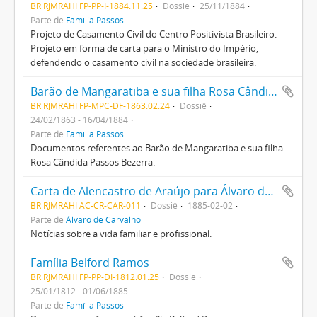
BR RJMRAHI FP-PP-I-1884.11.25
Dossiê
25/11/1884
Parte de
Família Passos
Projeto de Casamento Civil do Centro Positivista Brasileiro.
Projeto em forma de carta para o Ministro do Império,
defendendo o casamento civil na sociedade brasileira.
Barão de Mangaratiba e sua filha Rosa Cândida Passos Bezerra
BR RJMRAHI FP-MPC-DF-1863.02.24
Dossiê
24/02/1863 - 16/04/1884
Parte de
Família Passos
Documentos referentes ao Barão de Mangaratiba e sua filha
Rosa Cândida Passos Bezerra.
Carta de Alencastro de Araújo para Álvaro de Carvalho
BR RJMRAHI AC-CR-CAR-011
Dossiê
1885-02-02
Parte de
Álvaro de Carvalho
Notícias sobre a vida familiar e profissional.
Família Belford Ramos
BR RJMRAHI FP-PP-DI-1812.01.25
Dossiê
25/01/1812 - 01/06/1885
Parte de
Família Passos