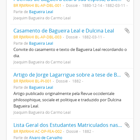
BR RJMRAHI BL-AP-DBL-001
Dossiê
1880-12-14 - 1882-03-11
Parte de
Bagueira Leal
Joaquim Bagueira do Carmo Leal
Casamento de Bagueira Leal e Dulcina Leal
BR RJMRAHI BL-AP-DBL-003
Dossiê
1882-03-11
Parte de
Bagueira Leal
Convite do casamento e texto de Bagueira Leal recordando o
dia.
Joaquim Bagueira do Carmo Leal
Artigo de Jorge Lagarrigue sobre a tese de Bagueira Leal
BR RJMRAHI BL-PI-001
Dossiê
1882
Parte de
Bagueira Leal
Artigo publicado originalmente pela Revue occidentale
philosophique, sociale et politique e traduzido por Dulcina
Bagueira Leal.
Joaquim Bagueira do Carmo Leal
Lista Geral dos Estudantes Matriculados nas Aulas Maiores da Faculdade de Direito de S. Paulo no Anno Lectivo de 1882
BR RJMRAHI AC-DP-FEA-002
Dossiê
1882
Parte de
Álvaro de Carvalho