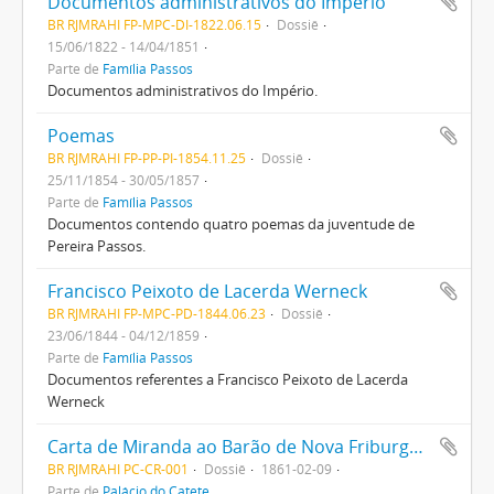
Documentos administrativos do Império
BR RJMRAHI FP-MPC-DI-1822.06.15
Dossiê
15/06/1822 - 14/04/1851
Parte de
Família Passos
Documentos administrativos do Império.
Poemas
BR RJMRAHI FP-PP-PI-1854.11.25
Dossiê
25/11/1854 - 30/05/1857
Parte de
Família Passos
Documentos contendo quatro poemas da juventude de
Pereira Passos.
Francisco Peixoto de Lacerda Werneck
BR RJMRAHI FP-MPC-PD-1844.06.23
Dossiê
23/06/1844 - 04/12/1859
Parte de
Família Passos
Documentos referentes a Francisco Peixoto de Lacerda
Werneck
Carta de Miranda ao Barão de Nova Friburgo, comunicando envio de material
BR RJMRAHI PC-CR-001
Dossiê
1861-02-09
Parte de
Palácio do Catete