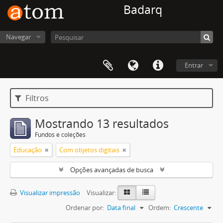
Badarq
Navegar
Entrar
Filtros
Mostrando 13 resultados
Fundos e coleções
Educação
Com objetos digitais
Opções avançadas de busca
Visualizar impressão
Visualizar:
Ordenar por:
Data final
Ordem:
Crescente