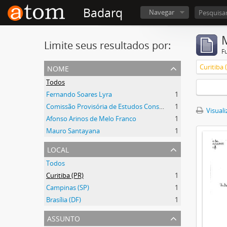
Badarq
Navegar
Limite seus resultados por:
F
nome
Curitiba 
Todos
Fernando Soares Lyra
1
Comissão Provisória de Estudos Constitucionais (CEC)
1
Visuali
Afonso Arinos de Melo Franco
1
Mauro Santayana
1
local
Todos
Curitiba (PR)
1
Campinas (SP)
1
Brasília (DF)
1
assunto