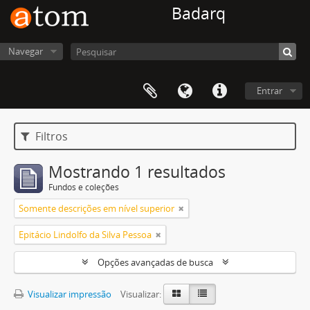
Badarq
Navegar
Entrar
Filtros
Mostrando 1 resultados
Fundos e coleções
Somente descrições em nível superior
Epitácio Lindolfo da Silva Pessoa
Opções avançadas de busca
Visualizar impressão
Visualizar: