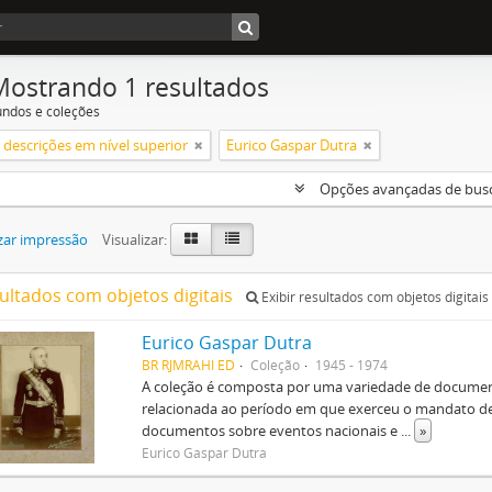
Mostrando 1 resultados
undos e coleções
descrições em nível superior
Eurico Gaspar Dutra
Opções avançadas de bus
zar impressão
Visualizar:
sultados com objetos digitais
Exibir resultados com objetos digitais
Eurico Gaspar Dutra
BR RJMRAHI ED
Coleção
1945 - 1974
A coleção é composta por uma variedade de document
relacionada ao período em que exerceu o mandato de 
documentos sobre eventos nacionais e
...
»
Eurico Gaspar Dutra