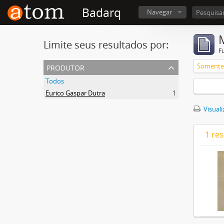
Badarq
Navegar
Limite seus resultados por:
F
produtor
Somente 
Todos
Eurico Gaspar Dutra
1
Visuali
1 re