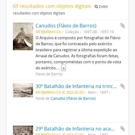
69 resultados com objetos digitais
Exibir
resultados com objetos digitais
Canudos (Flávio de Barros)
BR RJMRAHI CA
Coleção
1897-08 - 1897-10
O Arquivo é composto por fotografias de Flávio
de Barros, que foi contratado pelo exército
brasileiro para registrar a última expedição ao
Arraial de Canudos. As fotografias foram feitas,
portanto, comprometidas com o ponto de vista
do exército,
...
»
Flávio de Barros
30º Batalhão de Infanteria na trincheira
BR RJMRAHI CA-IC-002-02.03
Item
1897
Parte de
Canudos (Flávio de Barros)
29º Batalhão de Infanteria no acampamento
BR RJMRAHI CA-IC-002-02.04
Item
1897