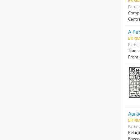
BR RJM
Parte 
Compil
Centr
A Pe
BR RJM
Parte 
Transc
Fronti
Aarã
BR RJ
Parte 
Relaçã
Engenh