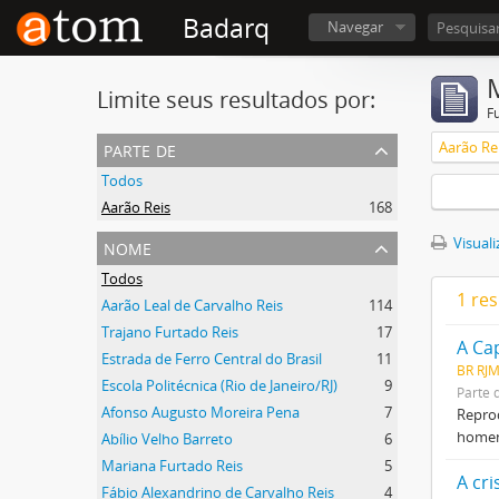
Badarq
Navegar
Limite seus resultados por:
F
parte de
Aarão Re
Todos
Aarão Reis
168
nome
Visuali
Todos
1 re
Aarão Leal de Carvalho Reis
114
Trajano Furtado Reis
17
A Cap
Estrada de Ferro Central do Brasil
11
BR RJM
Escola Politécnica (Rio de Janeiro/RJ)
9
Parte 
Afonso Augusto Moreira Pena
7
Reprod
homen
Abílio Velho Barreto
6
Mariana Furtado Reis
5
A cr
Fábio Alexandrino de Carvalho Reis
4