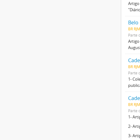
Artigo
"Diári
Belo
BR RJ
Parte 
Artigo
Augus
Cade
BR RJ
Parte 
1- Col
public
Cade
BR RJ
Parte 
1- Art
2- Art
3- Art