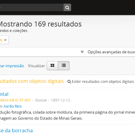
Mostrando 169 resultados
undos e coleções
is
Opções avançadas de bus
zar impressão
Visualizar:
sultados com objetos digitais
Exibir resultados com objetos digitais
ital
RAHI AR-IC-FT-001
Dossiê
1897-12-12
de
Aarão Reis
ução fotográfica, colada sobre moldura, da primeira página do jornal minei
agem ao Governo do Estado de Minas Gerais.
ise da borracha