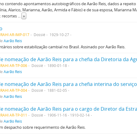
o contendo apontamentos autobiográficos de Aarão Reis, dados a repeito 
nia, Alarico, Marianna, Aarão, Armida e Fábio) e de sua esposa, Marianna Ma
: recortes
...
»
go
MRAHI AR-IMP-017
Dossiê
1929-10-27
de
Aarão Reis
ários sobre estabilização cambial no Brasil. Assinado por Aarão Reis.
MRAHI AR-TP-006
Dossiê
1890-01-18
de
Aarão Reis
MRAHI AR-TP-004
Dossiê
1881-02-05
de
Aarão Reis
MRAHI AR-TP-011
Dossiê
1906-11-16 - 1910-02-14
de
Aarão Reis
m despacho sobre requerimento de Aarão Reis.