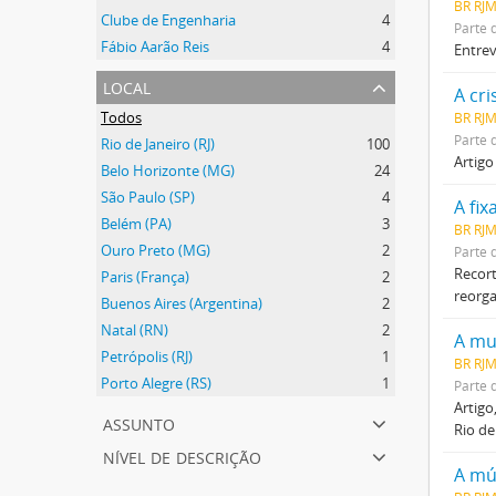
BR RJM
Clube de Engenharia
4
Parte 
Fábio Aarão Reis
4
Entrev
local
A cri
Todos
BR RJ
Parte 
Rio de Janeiro (RJ)
100
Artigo
Belo Horizonte (MG)
24
São Paulo (SP)
4
A fix
Belém (PA)
3
BR RJ
Ouro Preto (MG)
2
Parte 
Recort
Paris (França)
2
reorga
Buenos Aires (Argentina)
2
Natal (RN)
2
A mu
Petrópolis (RJ)
1
BR RJ
Porto Alegre (RS)
1
Parte 
Artigo
assunto
Rio de
nível de descrição
A mú