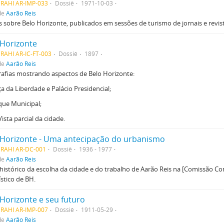
MRAHI AR-IMP-033
Dossiê
1971-10-03
de
Aarão Reis
s sobre Belo Horizonte, publicados em sessões de turismo de jornais e revis
 Horizonte
RAHI AR-IC-FT-003
Dossiê
1897
de
Aarão Reis
afias mostrando aspectos de Belo Horizonte:
ça da Liberdade e Palácio Presidencial;
que Municipal;
Vista parcial da cidade.
 Horizonte - Uma antecipação do urbanismo
MRAHI AR-DC-001
Dossiê
1936 - 1977
de
Aarão Reis
histórico da escolha da cidade e do trabalho de Aarão Reis na [Comissão Con
stico de BH.
 Horizonte e seu futuro
MRAHI AR-IMP-007
Dossiê
1911-05-29
de
Aarão Reis