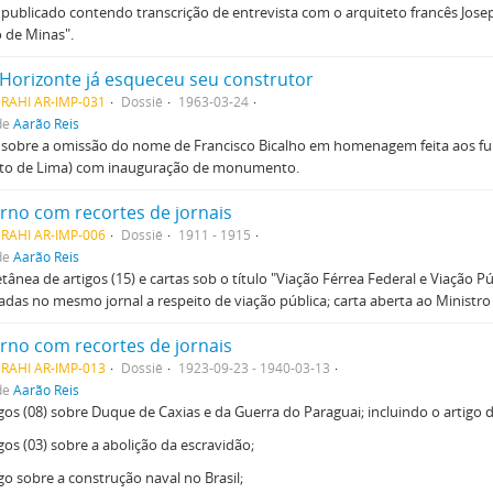
 publicado contendo transcrição de entrevista com o arquiteto francês Jos
o de Minas".
 Horizonte já esqueceu seu construtor
MRAHI AR-IMP-031
Dossiê
1963-03-24
de
Aarão Reis
 sobre a omissão do nome de Francisco Bicalho em homenagem feita aos fu
to de Lima) com inauguração de monumento.
rno com recortes de jornais
MRAHI AR-IMP-006
Dossiê
1911 - 1915
de
Aarão Reis
etânea de artigos (15) e cartas sob o título "Viação Férrea Federal e Viação 
adas no mesmo jornal a respeito de viação pública; carta aberta ao Ministro
rno com recortes de jornais
MRAHI AR-IMP-013
Dossiê
1923-09-23 - 1940-03-13
de
Aarão Reis
igos (08) sobre Duque de Caxias e da Guerra do Paraguai; incluindo o artigo
igos (03) sobre a abolição da escravidão;
igo sobre a construção naval no Brasil;