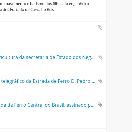
do nascimento e batismo dos filhos do engenheiro
rtins Furtado de Carvalho Reis.
Ato de nomeação de Aarão Reis para a chefia da Diretoria da Agricultura da secretaria de Estado dos Negócios de Agricultura, Commércio e Obres Públicas, assinado pelo marechal Deodoro da Fonseca e por Demétrio Nunes Ribeiro
Ato de nomeação de Aarão Reis para a chefia interina do serviço telegráfico da Estrada de Ferro D. Pedro II assinado por M. Buarque de Macedo
Ato de nomeação de Aarão Reis para o cargo de Diretor da Estrada de Ferro Central do Brasil, assinado pelo presidente Afonso Pena e Miguel Calmon du Pin e Almeida