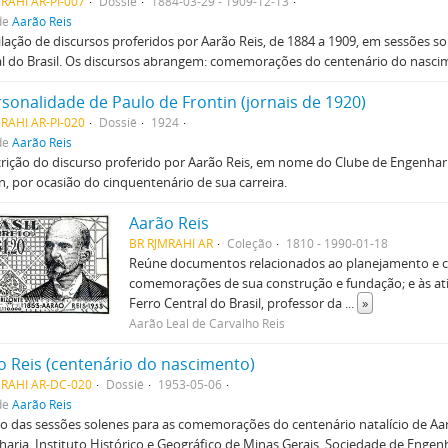
RAHI AR-PI-007
Dossiê
1884-03-29 - 1909-12-13
de
Aarão Reis
ação de discursos proferidos por Aarão Reis, de 1884 a 1909, em sessões so
al do Brasil. Os discursos abrangem: comemorações do centenário do nasc
rsonalidade de Paulo de Frontin (jornais de 1920)
RAHI AR-PI-020
Dossiê
1924
de
Aarão Reis
rição do discurso proferido por Aarão Reis, em nome do Clube de Engenhar
n, por ocasião do cinquentenário de sua carreira.
Aarão Reis
BR RJMRAHI AR
Coleção
1810 - 1990-01-18
Reúne documentos relacionados ao planejamento e c
comemorações de sua construção e fundação; e às ativ
Ferro Central do Brasil, professor da
...
»
Aarão Leal de Carvalho Reis
o Reis (centenário do nascimento)
MRAHI AR-DC-020
Dossiê
1953-05-06
de
Aarão Reis
o das sessões solenes para as comemorações do centenário natalício de Aarã
aria, Instituto Histórico e Geográfico de Minas Gerais, Sociedade de Engen