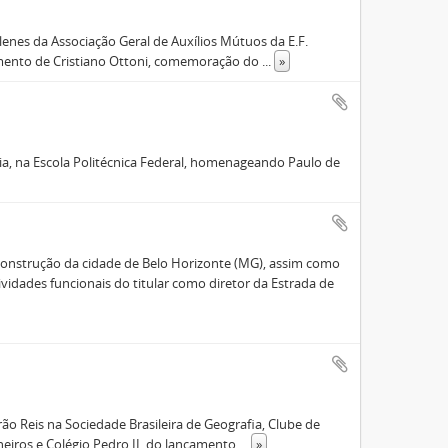
lenes da Associação Geral de Auxílios Mútuos da E.F.
imento de Cristiano Ottoni, comemoração do
...
»
ia, na Escola Politécnica Federal, homenageando Paulo de
onstrução da cidade de Belo Horizonte (MG), assim como
idades funcionais do titular como diretor da Estrada de
o Reis na Sociedade Brasileira de Geografia, Clube de
heiros e Colégio Pedro II, do lançamento
...
»