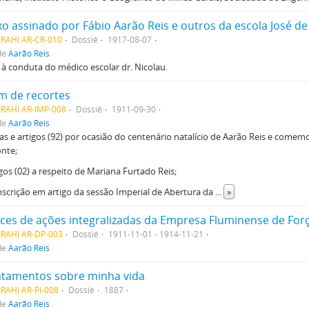
xo assinado por Fábio Aarão Reis e outros da escola José de
MRAHI AR-CR-010
Dossiê
1917-08-07
de
Aarão Reis
a à conduta do médico escolar dr. Nicolau.
m de recortes
MRAHI AR-IMP-008
Dossiê
1911-09-30
de
Aarão Reis
as e artigos (92) por ocasião do centenário natalício de Aarão Reis e comem
nte;
igos (02) a respeito de Mariana Furtado Reis;
nscrição em artigo da sessão Imperial de Abertura da
...
»
ices de ações integralizadas da Empresa Fluminense de Forç
MRAHI AR-DP-003
Dossiê
1911-11-01 - 1914-11-21
de
Aarão Reis
tamentos sobre minha vida
RAHI AR-PI-008
Dossiê
1887
de
Aarão Reis