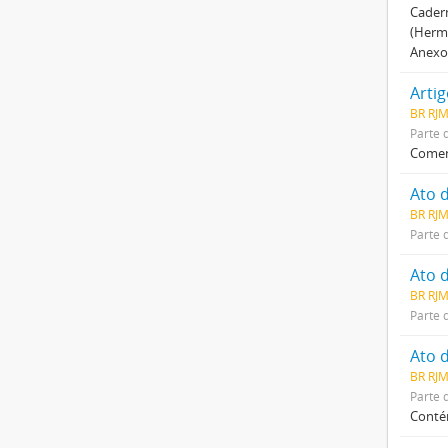
Cadern
(Hermí
Anexo
Arti
BR RJ
Parte 
Coment
BR RJ
Parte 
BR RJ
Parte 
BR RJ
Parte 
Conté