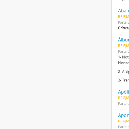
Abai
BR RJ
Parte 
Crític
Álbu
BR RJ
Parte 
1- Not
Horizo
2- Art
3- Tra
Apól
BR RJ
Parte 
Apon
BR RJM
Parte 