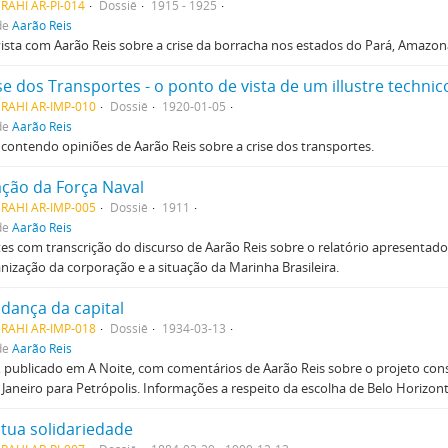
RAHI AR-PI-014
Dossiê
1915 - 1925
de
Aarão Reis
ista com Aarão Reis sobre a crise da borracha nos estados do Pará, Amazona
se dos Transportes - o ponto de vista de um illustre technic
MRAHI AR-IMP-010
Dossiê
1920-01-05
de
Aarão Reis
 contendo opiniões de Aarão Reis sobre a crise dos transportes.
ação da Força Naval
MRAHI AR-IMP-005
Dossiê
1911
de
Aarão Reis
es com transcrição do discurso de Aarão Reis sobre o relatório apresentado
nização da corporação e a situação da Marinha Brasileira.
dança da capital
MRAHI AR-IMP-018
Dossiê
1934-03-13
de
Aarão Reis
, publicado em A Noite, com comentários de Aarão Reis sobre o projeto cons
 Janeiro para Petrópolis. Informações a respeito da escolha de Belo Horizont
tua solidariedade