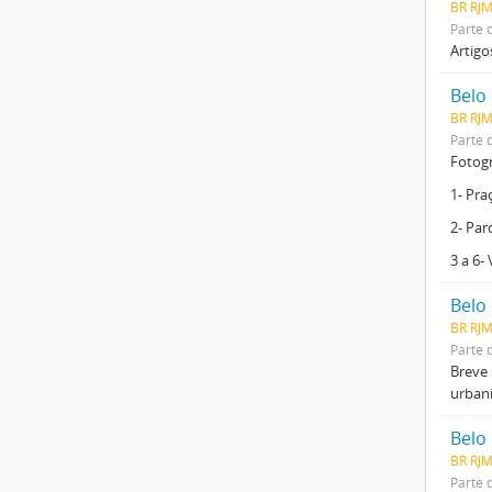
BR RJ
Parte 
Artigo
Belo
BR RJM
Parte 
Fotogr
1- Pra
2- Par
3 a 6- 
Belo
BR RJ
Parte 
Breve 
urbaní
Belo
BR RJ
Parte 