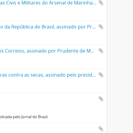
Ato de nomeação de Aarão Reis para o cargo de Diretor das Obras Civis e Militares do Arsenal de Marinha da Corte assinado por Alfredo Rodrigues Fernandes Chaves
Ato de nomeação de Aarão Reis para o cargo de Diretor do Banco da República do Brasil, assinado por Prudente de Moraes
Ato de nomeação de Aarão Reis para o cargo de Diretor Geral dos Correios, assinado por Prudente de Moraes e Antônio Olyntho dos Santos Pires.
Ato de nomeação de Aarão Reis para o cargo de Inspetor das obras contra as secas, assinado pelo presidente Hermes da Fonseca e por José Barbosa Gonçalves
cada pelo Jornal do Brasil.