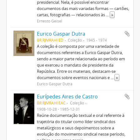
presidencial. Nela, é possível encontrar
documentos das mais variadas formas — cartões,
cartas, fotografias — relacionados às
...
»
Ernesto Geisel
Eurico Gaspar Dutra
BR RJMRAHI ED
Coleção
1945 - 1974
A coleção é composta por uma variedade de
documentos referentes a Eurico Gaspar Dutra,
sendo a maior parte relacionada ao período em
que exerceu o mandato de presidente da
República. Entre os materiais, destacam-se
documentos sobre eventos nacionais e
...
»
Eurico Gaspar Dutra
Eurípedes Aires de Castro
BR RJMRAHI EAC
Coleção
1908-10-28 - 1985-12-31
Reúne documentação textual e oral referente à
trajetória do titular como líder sindical dos
metalúrgicos e seus depoimentos sobre a
evolução do movimento sindical nesse período,