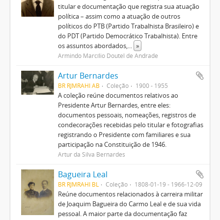
titular e documentação que registra sua atuação
política – assim como a atuação de outros
políticos do PTB (Partido Trabalhista Brasileiro) e
do PDT (Partido Democrático Trabalhista). Entre
os assuntos abordados,
...
»
Armindo Marcílio Doutel de Andrade
Artur Bernardes
BR RJMRAHI AB
Coleção
1900 - 1955
A coleção reúne documentos relativos ao
Presidente Artur Bernardes, entre eles:
documentos pessoais, nomeações, registros de
condecorações recebidas pelo titular e fotografias
registrando o Presidente com familiares e sua
participação na Constituição de 1946.
Artur da Silva Bernardes
Bagueira Leal
BR RJMRAHI BL
Coleção
1808-01-19 - 1966-12-09
Reúne documentos relacionados à carreira militar
de Joaquim Bagueira do Carmo Leal e de sua vida
pessoal. A maior parte da documentação faz