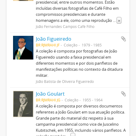
presidencial, entre outros momentos. Estão
incluídas diversas fotografias de Café Filho em
compromissos presidenciais e durante
homenagens a ele, como uma reprodução
...
»
João Fernandes Campos Café Filho
João Figueiredo
BR RJMRAHI JF
Coleção
1979 - 1985
A coleção é composta por fotografias de João
Figueiredo usando a faixa presidencial em
diferentes momentos e por dois panfletos de
manifestações políticas no contexto da ditadura
militar.
João Batista de Oliveira Figueiredo
João Goulart
BR RJMRAHI JG
Coleção
1955 - 1964
A coleção é composta por diversos documentos
referentes a João Goulart em sua atuação política.
Grande parte do material diz respeito à sua
campanha presidencial como vice de Juscelino
Kubitschek, em 1955, incluindo vários panfletos. A