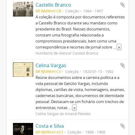
Castello Branco
BR RJMRAHI CB
Coleção
1964 - 1967
A coleção é composta por documentos referentes
a Castello Branco durante seu mandato como
presidente do Brasil. Nesses documentos,
constam uma fotografia relacionada a
compromissos presidenciais, bem como uma
correspondência e recortes de jornal sobre
...
»
Humberto de Alencar Castelo Branco
Celina Vargas
BR RJMRAHI CV
Coleção
1920-01-15 - 1982
Reúne documentos sobre a carreira política e a
vida pessoal de Getúlio Vargas, incluindo
diplomas, cartões de visita, homenagens, exames,
cadernetas bancárias, documentos de identidade
pessoal. Destacam-se um fichário com trechos de
entrevistas; notas
...
»
Celina Vargas do Amaral Peixoto
Costa e Silva
BR RJMRAHI ACS
Coleção
1966 - 1968