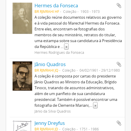
Hermes da Fonseca
BR RJMRAHI HF
Coleção
1903 - 1973
A coleção reúne documentos relativos ao governo
e à vida pessoal do Marechal Hermes da Fonseca.
Entre eles, encontram-se fotografias dos
membros de seu ministério, retratos do titular,
uma estampa sobre sua candidatura à Presidência
da República e
...
»
Hermes Rodrigues da Fonseca
Jânio Quadros
BR RJMRAHI JQ
Coleção
04/02/1961 - 29/12/1980
A coleção é composta por cartas do presidente
Jânio Quadros ao Ministro da Educação, Brígido
Tinoco, tratando de assuntos administrativos,
além de um panfleto de sua candidatura
presidencial. Também é possível encontrar uma
fotografia de Clemente Mariani,
...
»
Jânio da Silva Quadros
Jenny Dreyfus
BR RJMRAHI JD
Coleção
1751 - 1986