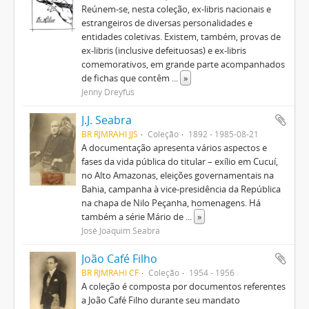
Reúnem-se, nesta coleção, ex-libris nacionais e
estrangeiros de diversas personalidades e
entidades coletivas. Existem, também, provas de
ex-libris (inclusive defeituosas) e ex-libris
comemorativos, em grande parte acompanhados
de fichas que contêm
...
»
Jenny Dreyfus
J.J. Seabra
BR RJMRAHI JJS
Coleção
1892 - 1985-08-21
A documentação apresenta vários aspectos e
fases da vida pública do titular – exílio em Cucuí,
no Alto Amazonas, eleições governamentais na
Bahia, campanha à vice-presidência da República
na chapa de Nilo Peçanha, homenagens. Há
também a série Mário de
...
»
José Joaquim Seabra
João Café Filho
BR RJMRAHI CF
Coleção
1954 - 1956
A coleção é composta por documentos referentes
a João Café Filho durante seu mandato