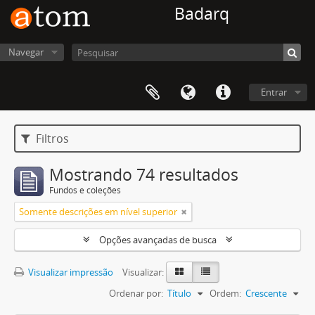
Badarq
Navegar
Entrar
Filtros
Mostrando 74 resultados
Fundos e coleções
Somente descrições em nível superior
Opções avançadas de busca
Visualizar impressão
Visualizar:
Ordenar por:
Título
Ordem:
Crescente