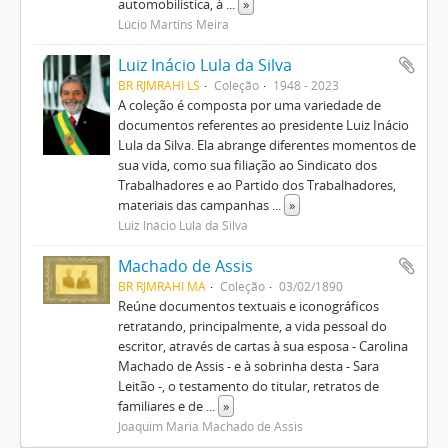
automobilística, à
...
»
Lúcio Martins Meira
Luiz Inácio Lula da Silva
BR RJMRAHI LS
Coleção
1948 - 2023
A coleção é composta por uma variedade de
documentos referentes ao presidente Luiz Inácio
Lula da Silva. Ela abrange diferentes momentos de
sua vida, como sua filiação ao Sindicato dos
Trabalhadores e ao Partido dos Trabalhadores,
materiais das campanhas
...
»
Luiz Inácio Lula da Silva
Machado de Assis
BR RJMRAHI MA
Coleção
03/02/1890
Reúne documentos textuais e iconográficos
retratando, principalmente, a vida pessoal do
escritor, através de cartas à sua esposa - Carolina
Machado de Assis - e à sobrinha desta - Sara
Leitão -, o testamento do titular, retratos de
familiares e de
...
»
Joaquim Maria Machado de Assis