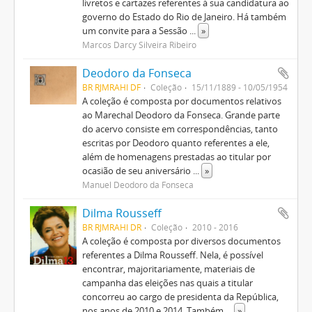
livretos e cartazes referentes à sua candidatura ao
governo do Estado do Rio de Janeiro. Há também
um convite para a Sessão
...
»
Marcos Darcy Silveira Ribeiro
Deodoro da Fonseca
BR RJMRAHI DF
Coleção
15/11/1889 - 10/05/1954
A coleção é composta por documentos relativos
ao Marechal Deodoro da Fonseca. Grande parte
do acervo consiste em correspondências, tanto
escritas por Deodoro quanto referentes a ele,
além de homenagens prestadas ao titular por
ocasião de seu aniversário
...
»
Manuel Deodoro da Fonseca
Dilma Rousseff
BR RJMRAHI DR
Coleção
2010 - 2016
A coleção é composta por diversos documentos
referentes a Dilma Rousseff. Nela, é possível
encontrar, majoritariamente, materiais de
campanha das eleições nas quais a titular
concorreu ao cargo de presidenta da República,
nos anos de 2010 e 2014. Também
...
»