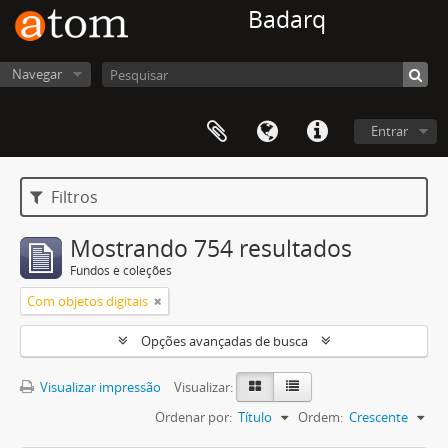
Badarq
Navegar
Entrar
Filtros
Mostrando 754 resultados
Fundos e coleções
Com objetos digitais
Opções avançadas de busca
Visualizar impressão
Visualizar:
Ordenar por:
Título
Ordem:
Crescente