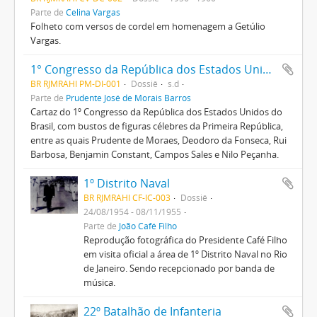
Parte de
Celina Vargas
Folheto com versos de cordel em homenagem a Getúlio
Vargas.
1° Congresso da República dos Estados Unidos do Brasil
BR RJMRAHI PM-DI-001
Dossiê
s.d
Parte de
Prudente José de Morais Barros
Cartaz do 1º Congresso da República dos Estados Unidos do
Brasil, com bustos de figuras célebres da Primeira República,
entre as quais Prudente de Moraes, Deodoro da Fonseca, Rui
Barbosa, Benjamin Constant, Campos Sales e Nilo Peçanha.
1º Distrito Naval
BR RJMRAHI CF-IC-003
Dossiê
24/08/1954 - 08/11/1955
Parte de
João Café Filho
Reprodução fotográfica do Presidente Café Filho
em visita oficial a área de 1º Distrito Naval no Rio
de Janeiro. Sendo recepcionado por banda de
música.
22º Batalhão de Infanteria