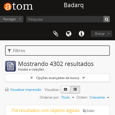
Badarq
Navegar
Entrar
Filtros
Mostrando 4302 resultados
Fundos e coleções
Opções avançadas de busca
Visualizar impressão
Visualizar:
Ordenar por:
Título
Ordem:
Crescente
754 resultados com objetos digitais
Exibir