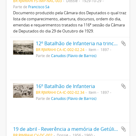
BR RJMRAHI FS-IMP-NAC-003
Dossiê
1929-10-29
Parte de
Francisco Sá
Documento produzido pela Câmara dos Deputados o qual traz
lista de comparecimento, abertura, discursos, ordem do dia,
emendas e requerimentos tratados na 116ª sessão da Câmara
de Deputados do dia 29 de Outubro de 1929.
12º Batalhão de Infanteria na trincheira
BR RJMRAHI CA-IC-002-02.24
Item
1897
Parte de
Canudos (Flávio de Barros)
16º Batalhão de Infanteria
BR RJMRAHI CA-IC-002-02.34
Item
1897
Parte de
Canudos (Flávio de Barros)
19 de abril - Reverência a memória de Getúlio Vargas
BR RJMRAHI CV-DC-002
Dossiê
1956 - 1960