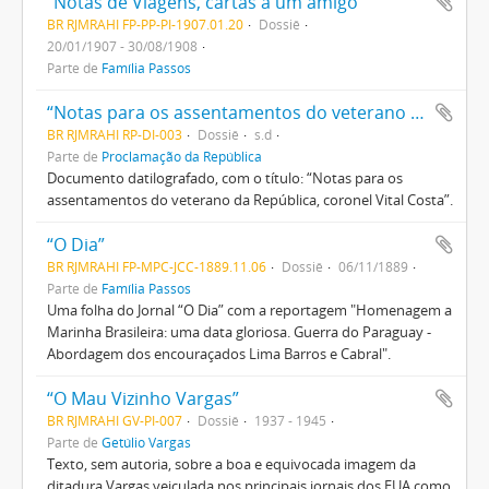
“Notas de Viagens, cartas a um amigo”
BR RJMRAHI FP-PP-PI-1907.01.20
Dossiê
20/01/1907 - 30/08/1908
Parte de
Família Passos
“Notas para os assentamentos do veterano da República, coronel Vital Costa”
BR RJMRAHI RP-DI-003
Dossiê
s.d
Parte de
Proclamação da República
Documento datilografado, com o título: “Notas para os
assentamentos do veterano da República, coronel Vital Costa”.
“O Dia”
BR RJMRAHI FP-MPC-JCC-1889.11.06
Dossiê
06/11/1889
Parte de
Família Passos
Uma folha do Jornal “O Dia” com a reportagem "Homenagem a
Marinha Brasileira: uma data gloriosa. Guerra do Paraguay -
Abordagem dos encouraçados Lima Barros e Cabral".
“O Mau Vizinho Vargas”
BR RJMRAHI GV-PI-007
Dossiê
1937 - 1945
Parte de
Getúlio Vargas
Texto, sem autoria, sobre a boa e equivocada imagem da
ditadura Vargas veiculada nos principais jornais dos EUA como