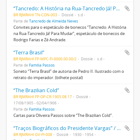
“Tancredo: A História na Rua-Tancredo Já! Para Mudar”
BR RJMRAHI TN-CON-003
Dossiê
s.d
Parte de
Tancredo de Almeida Neves
Convites para o espetáculo de bonecos “Tancredo: A História
na Rua-Tancredo Já! Para Mudar”, espetáculo de bonecos de
Rodrigo Farias e Zé Andrade.
“Terra Brasil”
BR RJMRAHI FP-MPC-FI-0000.00.00/2
Dossiê
s.d
Parte de
Família Passos
Soneto “Terra Brasil” de autoria de Pedro II. Ilustrado com o
retrato do imperador. (bilhete postal)
“The Brazilian Cold”
BR RJMRAHI FP-OP-CR-1905.08.17
Dossiê
17/08/1905 - 02/04/1906
Parte de
Família Passos
Cartas para Oliveira Passos sobre “The Brazilian Cold”.
“Traços Biográficos do Presidente Vargas” / “Perfil Político do Presidente Getúlio Vargas”
BR RJMRAHI GV-PI-008
Dossiê
1930 - 1954