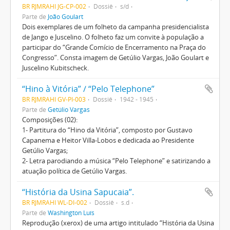
BR RJMRAHI JG-CP-002
Dossiê
s/d
Parte de
João Goulart
Dois exemplares de um folheto da campanha presidencialista
de Jango e Juscelino. O folheto faz um convite à população a
participar do “Grande Comício de Encerramento na Praça do
Congresso”. Consta imagem de Getúlio Vargas, João Goulart e
Juscelino Kubitscheck.
“Hino à Vitória” / “Pelo Telephone”
BR RJMRAHI GV-PI-003
Dossiê
1942 - 1945
Parte de
Getúlio Vargas
Composições (02):
1- Partitura do “Hino da Vitória”, composto por Gustavo
Capanema e Heitor Villa-Lobos e dedicada ao Presidente
Getúlio Vargas;
2- Letra parodiando a música “Pelo Telephone” e satirizando a
atuação política de Getúlio Vargas.
“História da Usina Sapucaia”.
BR RJMRAHI WL-DI-002
Dossiê
s.d
Parte de
Washington Luís
Reprodução (xerox) de uma artigo intitulado “História da Usina