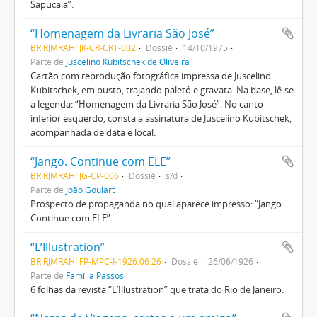
Sapucaia”.
“Homenagem da Livraria São José”
BR RJMRAHI JK-CR-CRT-002
Dossiê
14/10/1975
Parte de
Juscelino Kubitschek de Oliveira
Cartão com reprodução fotográfica impressa de Juscelino
Kubitschek, em busto, trajando paletó e gravata. Na base, lê-se
a legenda: “Homenagem da Livraria São José”. No canto
inferior esquerdo, consta a assinatura de Juscelino Kubitschek,
acompanhada de data e local.
“Jango. Continue com ELE”
BR RJMRAHI JG-CP-006
Dossiê
s/d
Parte de
João Goulart
Prospecto de propaganda no qual aparece impresso: “Jango.
Continue com ELE”.
“L’Illustration”
BR RJMRAHI FP-MPC-I-1926.06.26
Dossiê
26/06/1926
Parte de
Família Passos
6 folhas da revista “L’Illustration” que trata do Rio de Janeiro.