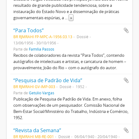
resultado de grande publicidade tendenciosa, sobre a
instauração do Estado Novo e a disseminação de práticas
governamentais espúrias, a
...
»
“Para Todos”
BR RJMRAHI FP-MPC-A-1956.03.13
Dossiê
13/06/1956 - 30/10/1956
Parte de
Família Passos
Recibos de colaboradores da revista “Para Todos”, contendo
autógrafos de intelectuais e artistas, e caricatura de homem –
provavelmente, João do Rio – com o autógrafo do autor.
“Pesquisa de Padrão de Vida”
BR RJMRAHI GV-IMP-003
Dossiê
1952
Parte de
Getúlio Vargas
Publicação de Pesquisa de Padrão de Vida. Em anexo, folha
com observações de um pesquisador. Comissão Nacional de
Bem-Estar Social/Ministério do Trabalho, Indústria e Comércio,
1952.
“Revista da Semana”
BR RJMRAHI MB-RE-001
Dossiê
06/04/1940 - 20/04/1940