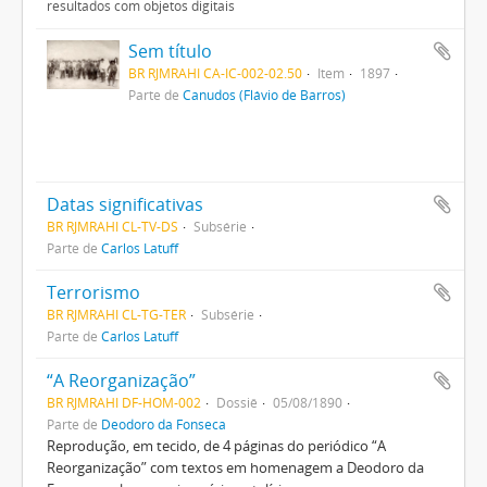
resultados com objetos digitais
Sem título
BR RJMRAHI CA-IC-002-02.50
Item
1897
Parte de
Canudos (Flávio de Barros)
Datas significativas
BR RJMRAHI CL-TV-DS
Subsérie
Parte de
Carlos Latuff
Terrorismo
BR RJMRAHI CL-TG-TER
Subsérie
Parte de
Carlos Latuff
“A Reorganização”
BR RJMRAHI DF-HOM-002
Dossiê
05/08/1890
Parte de
Deodoro da Fonseca
Reprodução, em tecido, de 4 páginas do periódico “A
Reorganização” com textos em homenagem a Deodoro da