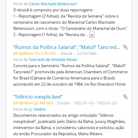
Parte de
Carlos Machado Bittencourt
O dossiê é composto por duas reportagens:
1 - Reportagem (2 folhas), da “Revista da Semana” sobre o
centenário de nascimento do Marechal Carlos Machado
Bittencourt, com o título: “O Centenário do Marechal de Ouro”.
2 - Reportagem (1 folha), da “Revista da
...
»
“Rumos da Política Salarial”, “Maluf? Tancredo?”
BR RJMRAHI TN-CON-002
Dossiê
22/10/1984
Parte de
Tancredo de Almeida Neves
Convite para o Seminário “Rumos da Política Salarial”, “Maluf?
Tancredo?” promovido pela American Chambers of Commerce
for Brazil (Câmara de Comércio Americana para o Brasil),
acontecido em 22 de outubro de 1984, no Rio-Sheraton Hotel.
“Silêncio inexplicável”
BR RJMRAHI JJS-MR-003
Dossiê
1932-01-18 – 1932-01-23
Parte de
J.J. Seabra
Documentos relacionados ao artigo intitulado “Silêncio
inexplicável”, publicado pelo Diário da Bahia. Juracy Maglhães,
interventor da Bahia, o considerou calunioso e solicitou ação
do então Procurador da República, Mário Ribeiro.