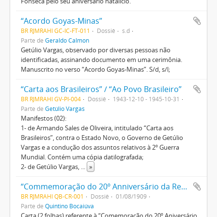
Fonseca pelo seu aniversário natalício.
“Acordo Goyas-Minas”
BR RJMRAHI GC-IC-FT-011
Dossiê
s.d
Parte de
Geraldo Calmon
Getúlio Vargas, observado por diversas pessoas não
identificadas, assinando documento em uma cerimônia.
Manuscrito no verso “Acordo Goyas-Minas”. S/d, s/l;
“Carta aos Brasileiros” / “Ao Povo Brasileiro”
BR RJMRAHI GV-PI-004
Dossiê
1943-12-10 - 1945-10-31
Parte de
Getúlio Vargas
Manifestos (02):
1- de Armando Sales de Oliveira, intitulado “Carta aos
Brasileiros”, contra o Estado Novo, o Governo de Getúlio
Vargas e a condução dos assuntos relativos à 2º Guerra
Mundial. Contém uma cópia datilografada;
2- de Getúlio Vargas,
...
»
“Commemoração do 20º Anniversário da República Brazileira”
BR RJMRAHI QB-CR-001
Dossiê
01/08/1909
Parte de
Quintino Bocaiúva
Carta (2 folhas) referente à “Comemoração do 20º Aniversário