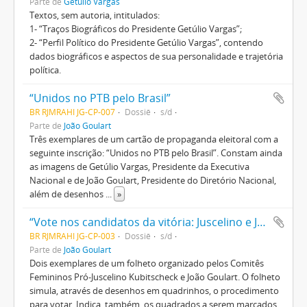
Parte de
Getúlio Vargas
Textos, sem autoria, intitulados:
1- “Traços Biográficos do Presidente Getúlio Vargas”;
2- “Perfil Político do Presidente Getúlio Vargas”, contendo
dados biográficos e aspectos de sua personalidade e trajetória
política.
“Unidos no PTB pelo Brasil”
BR RJMRAHI JG-CP-007
Dossiê
s/d
Parte de
João Goulart
Três exemplares de um cartão de propaganda eleitoral com a
seguinte inscrição: “Unidos no PTB pelo Brasil”. Constam ainda
as imagens de Getúlio Vargas, Presidente da Executiva
Nacional e de João Goulart, Presidente do Diretório Nacional,
além de desenhos
...
»
“Vote nos candidatos da vitória: Juscelino e Jango”
BR RJMRAHI JG-CP-003
Dossiê
s/d
Parte de
João Goulart
Dois exemplares de um folheto organizado pelos Comitês
Femininos Pró-Juscelino Kubitscheck e João Goulart. O folheto
simula, através de desenhos em quadrinhos, o procedimento
para votar. Indica, também, os quadrados a serem marcados